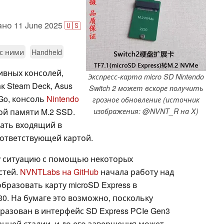
ано
11 June 2025
🇺🇸
 с ними
Handheld
ивных консолей,
Экспресс-карта micro SD Nintendo
к Steam Deck, Asus
Switch 2 может вскоре получить
 Go, консоль
Nintendo
грозное обновление (источник
й памяти M.2 SSD.
изображения: @NVNT_R на X)
вать входящий в
соответствующей картой.
у ситуацию с помощью некоторых
стей.
NVNTLabs на GitHub
начала работу над
разовать карту microSD Express в
0. На бумаге это возможно, поскольку
разован в интерфейс SD Express PCIe Gen3
ранней стадии, и до его завершения может