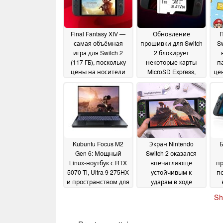
Final Fantasy XIV —
Обновление
П
самая объёмная
прошивки для Switch
Sw
игра для Switch 2
2 блокирует
(117 ГБ), поскольку
некоторые карты
п
цены на носители
MicroSD Express,
це
памяти по-
делая игры
прежнему остаются
недоступными
пр
19
высокими
к
26 July 2026
March 2026
Kubuntu Focus M2
Экран Nintendo
Б
Gen 6: Мощный
Switch 2 оказался
Linux-ноутбук с RTX
впечатляюще
пр
5070 Ti, Ultra 9 275HX
устойчивым к
по
и пространством для
ударам в ходе
96 ГБ ОЗУ
испытания на
вр
16 June 2025
Sh
прочность
и
15 June 2025