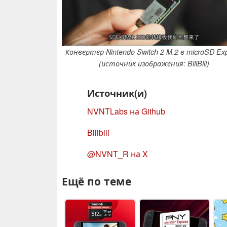
Конвертер Nintendo Switch 2 M.2 в microSD Ex
(источник изображения: BiliBili)
Источник(и)
NVNTLabs на Github
Bilibili
@NVNT_R на X
Ещё по теме