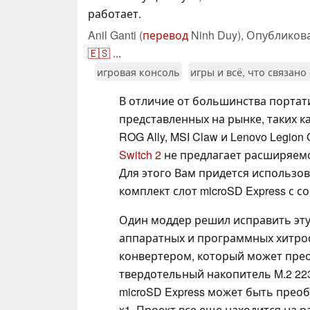
работает.
Anil Ganti (
перевод
Ninh Duy),
Опубликов
🇪🇸
...
игровая консоль
игры и всё, что связано
В отличие от большинства портат
представленных на рынке, таких ка
ROG Ally, MSI Claw и Lenovo Legion
Switch 2
не предлагает расширяемо
Для этого Вам придется использо
комплект слот microSD Express с 
Один моддер решил исправить эт
аппаратных и программных хитро
конвертером, который может преоб
твердотельный накопитель M.2 223
microSD Express может быть преоб
x1. Проект все еще находится на 