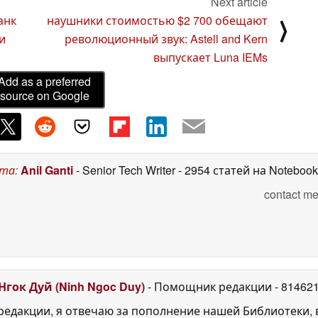
Next article
анк
наушники стоимостью $2 700 обещают
⟩
и
революционный звук: Astell and Kern
выпускает Luna IEMs
Add as a preferred
source on Google
ста
:
Anil Ganti
- Senior Tech Writer
- 2954 статей на Noteboo
contact me
Нгок Дуй (Ninh Ngoc Duy)
- Помощник редакции
- 81462
едакции, я отвечаю за пополнение нашей Библиотеки, 