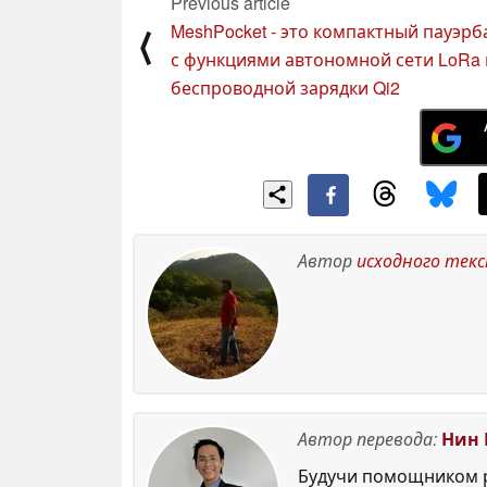
Previous article
MeshPocket - это компактный пауэрб
⟨
с функциями автономной сети LoRa 
беспроводной зарядки Qi2
Автор
исходного тек
Автор перевода:
Нин 
Будучи помощником р