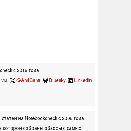
kcheck
c 2019 года
 via:
@AnilGanti
,
Bluesky
,
LinkedIn
1 статей на Notebookcheck
c 2008 года
в которой собраны обзоры с самых