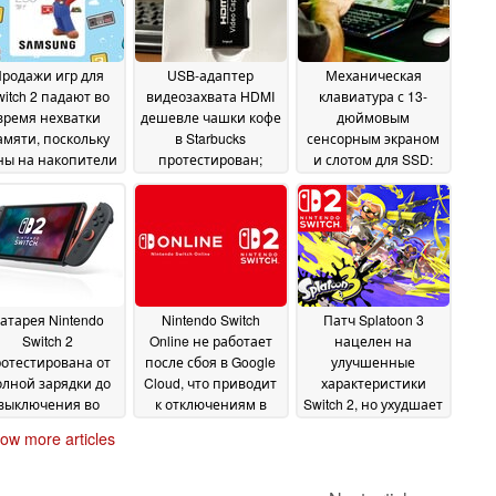
родажи игр для
USB-адаптер
Механическая
itch 2 падают во
видеозахвата HDMI
клавиатура с 13-
время нехватки
дешевле чашки кофе
дюймовым
амяти, поскольку
в Starbucks
сенсорным экраном
ны на накопители
протестирован;
и слотом для SSD:
ограничивают
внезапно, работает
Aura Displays
ивлекательность
достаточно хорошо
выпускает Keyview
онсоли
13 Touch
06 March 2026
26 June 2025
18 June 2025
атарея Nintendo
Nintendo Switch
Патч Splatoon 3
Switch 2
Online не работает
нацелен на
отестирована от
после сбоя в Google
улучшенные
лной зарядки до
Cloud, что приводит
характеристики
выключения во
к отключениям в
Switch 2, но ухудшает
емя непрерывной
играх Switch 2
графику на
13 June
ow more articles
гры в Cyberpunk
оригинальной
2025
2077
портативной
13 June 2025
консоли
12 June 2025