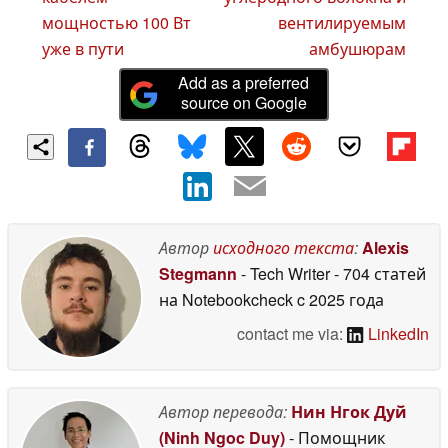
мощностью 100 Вт
вентилируемым
уже в пути
амбушюрам
Add as a preferred
source on Google
Автор
исходного текста
:
Alexis
Stegmann
- Tech Writer
- 704 статей
на Notebookcheck
c 2025 года
contact me via:
LinkedIn
Автор перевода:
Нин Нгок Дуй
(Ninh Ngoc Duy)
- Помощник