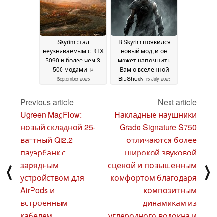
Skyrim стал
В Skyrim появился
неузнаваемым с RTX
новый мод, и он
5090 и более чем 3
может напомнить
500 модами
Вам о вселенной
14
BioShock
September 2025
15 July 2025
Previous article
Next article
Ugreen MagFlow:
Накладные наушники
новый складной 25-
Grado Signature S750
ваттный Qi2.2
отличаются более
пауэрбанк с
широкой звуковой
зарядным
сценой и повышенным
⟨
⟩
устройством для
комфортом благодаря
AirPods и
композитным
встроенным
динамикам из
кабелем
углеродного волокна и