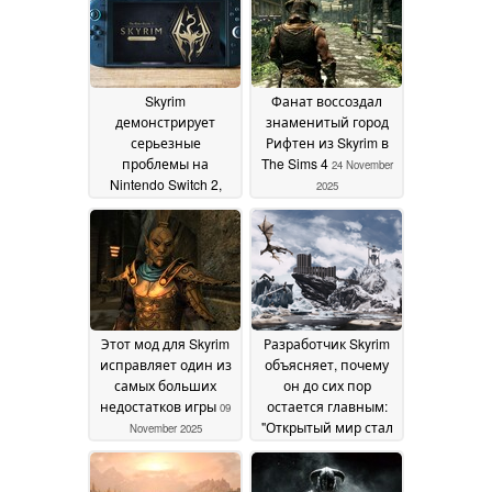
Skyrim
Фанат воссоздал
демонстрирует
знаменитый город
серьезные
Рифтен из Skyrim в
проблемы на
The Sims 4
24 November
Nintendo Switch 2,
2025
показал анализ
Digital Foundry
16
December 2025
Этот мод для Skyrim
Разработчик Skyrim
исправляет один из
объясняет, почему
самых больших
он до сих пор
недостатков игры
остается главным:
09
"Открытый мир стал
November 2025
клише"
18 October 2025