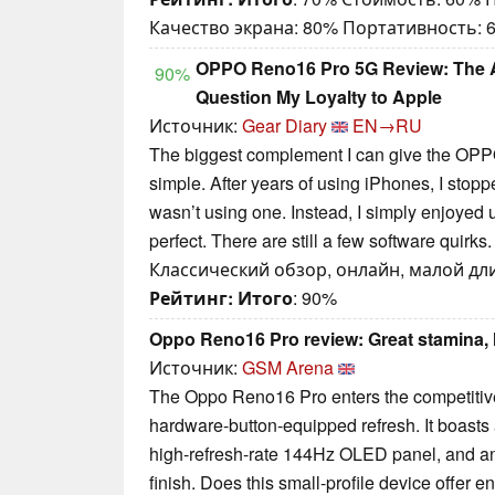
Качество экрана: 80% Портативность: 
OPPO Reno16 Pro 5G Review: The 
90%
Question My Loyalty to Apple
Источник:
Gear Diary
EN→RU
The biggest complement I can give the OPP
simple. After years of using iPhones, I stoppe
wasn’t using one. Instead, I simply enjoyed u
perfect. There are still a few software quirks.
Классический обзор, онлайн, малой длин
Рейтинг:
Итого
: 90%
Oppo Reno16 Pro review: Great stamina, 
Источник:
GSM Arena
The Oppo Reno16 Pro enters the competitiv
hardware-button-equipped refresh. It boasts
high-refresh-rate 144Hz OLED panel, and a
finish. Does this small-profile device offer en