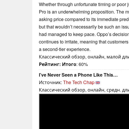
Whether through unfortunate timing or poor
Pro is an underwhelming proposition. The ma
asking price compared to its immediate pre
but that wouldn’t necessarily be such an is
had managed to keep pace. Oppo’s decision to
continues to irritate, meaning that customer
a second-tier experience.
Классический обзор, онлайн, малой длин
Рейтинг:
Итого
: 60%
I’ve Never Seen a Phone Like This…
Источник:
The Tech Chap
Классический обзор, онлайн, средн. дли