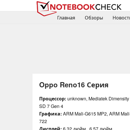
Главная
Обзоры
Новост
Oppo Reno16 Серия
Процессор:
unknown, Mediatek Dimensit
SD 7 Gen 4
Графика:
ARM Mali-G615 MP2, ARM Mali
722
Дисплей:
6.32 дюйм., 6.57 дюйм.