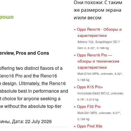
Они похожи: С таким
же размером экрана
орошо
и/или весом
Oppo Reno16 - Обзоры и
характеристики
Adreno 722, Snapdragon SD 7
Gen 4, 6.32", 0.188 kg
rview, Pros and Cons
Oppo Reno16 Pro —
U
обзоры и технические
характеристики
ering two distinct flavors of a
Mali-G720 MP8, unknown, 6.32",
Reno16 Pro and the Reno16
0.188 kg
 design. Ultimately, the Reno16
Oppo K15 Pro+
 absolute best in performance and
Immortalis-G925 MC12, unknown,
nt choice for anyone seeking a
6.78", 0.213 kg
 without the absolute top-tier
Oppo F33 Pro
Mali-G57 MP2, unknown, 6.57",
0.194 kg
ны, Дата: 22 July 2026
Oppo Find X9s