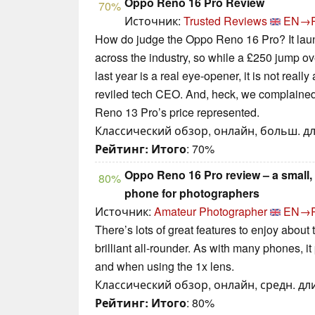
Oppo Reno 16 Pro Review
70%
Источник:
Trusted Reviews
EN→
How do judge the Oppo Reno 16 Pro? It lau
across the industry, so while a £250 jump 
last year is a real eye-opener, it is not reall
reviled tech CEO. And, heck, we complained
Reno 13 Pro’s price represented.
Классический обзор, онлайн, больш. дли
Рейтинг:
Итого
: 70%
Oppo Reno 16 Pro review – a small, 
80%
phone for photographers
Источник:
Amateur Photographer
EN→
There’s lots of great features to enjoy abou
brilliant all-rounder. As with many phones, it 
and when using the 1x lens.
Классический обзор, онлайн, средн. дли
Рейтинг:
Итого
: 80%