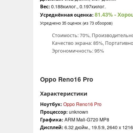
Вес:
0.188килог., 0.197килог.
81.43%
- Хоро
Усреднённая оценка:
Усреднено
35
оценок (из
73
обзоров)
Стоимость: 70%, Производительно
Качество экрана: 85%, Портативно
Эргономичность: 95%
Oppo Reno16 Pro
Характеристики
Ноутбук:
Oppo Reno16 Pro
Процессор:
unknown
Графика:
ARM Mali-G720 MP8
Дисплей:
6.32 дюйм., 19.5:9, 2640 x 1216