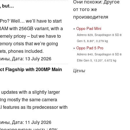
Они похожи: Другое
, but…
от того же
производителя
ro? Well… we’ll have to start
 RAM with 256GB variant, with a
Oppo Pad Mini
Adreno 829, Snapdragon 8 SD 8
remely pricey – but we have to
Gen 5, 8.80", 0.279 kg
emory crisis that we’re going
Oppo Pad 5 Pro
gets, phones included.
Adreno 840, Snapdragon 8 SD 8
ны, Дата: 13 July 2026
Elite Gen 5, 13.20", 0.672 kg
t Flagship with 200MP Main
Цены
pdates with a slightly larger
ining mostly the same camera
I features as its predecessor with
ны, Дата: 11 July 2026
 Производительность: 60%