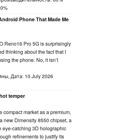
60%
Android Phone That Made Me
O Reno16 Pro 5G is surprisingly
d thinking about the fact that I
sing the phone. No, it isn’t
ы, Дата: 10 July 2026
hot temper
e compact market as a premium,
 a new Dimensity 8550 chipset, a
n eye-catching 3D holographic
ough refinements to justify its