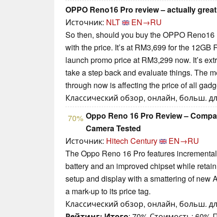
OPPO Reno16 Pro review – actually great
Источник:
NLT
EN→RU
So then, should you buy the OPPO Reno16 P
with the price. It’s at RM3,699 for the 12GB
launch promo price at RM3,299 now. It’s ext
take a step back and evaluate things. The m
through now is affecting the price of all gad
Классический обзор, онлайн, больш. дли
Oppo Reno 16 Pro Review – Compac
70%
Camera Tested
Источник:
Hitech Century
EN→RU
The Oppo Reno 16 Pro features incremental u
battery and an improved chipset while reta
setup and display with a smattering of new A
a mark-up to its price tag.
Классический обзор, онлайн, больш. дли
Рейтинг:
Итого
: 70% Стоимость: 60%