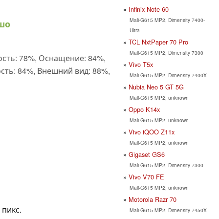
Infinix Note 60
Mali-G615 MP2, Dimensity 7400-
шо
Ultra
TCL NxtPaper 70 Pro
Mali-G615 MP2, Dimensity 7300
сть: 78%, Оснащение: 84%,
Vivo T5x
сть: 84%, Внешний вид: 88%,
Mali-G615 MP2, Dimensity 7400X
Nubia Neo 5 GT 5G
Mali-G615 MP2, unknown
Oppo K14x
Mali-G615 MP2, unknown
Vivo iQOO Z11x
Mali-G615 MP2, unknown
Gigaset GS6
Mali-G615 MP2, Dimensity 7300
Vivo V70 FE
Mali-G615 MP2, unknown
Motorola Razr 70
 пикс.
Mali-G615 MP2, Dimensity 7450X