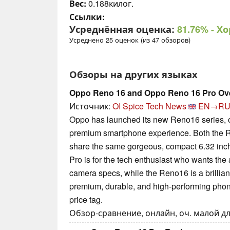
Вес:
0.188килог.
Ссылки:
Усреднённая оценка:
81.76%
- Х
Усреднено 25 оценок (из 47 обзоров)
Обзоры на других языках
Oppo Reno 16 and Oppo Reno 16 Pro Ove
Источник:
OI Spice Tech News
EN→R
Oppo has launched its new Reno16 series, off
premium smartphone experience. Both the 
share the same gorgeous, compact 6.32 inch
Pro is for the tech enthusiast who wants the
camera specs, while the Reno16 is a brillia
premium, durable, and high-performing phone
price tag.
Обзор-сравнение, онлайн, оч. малой дли