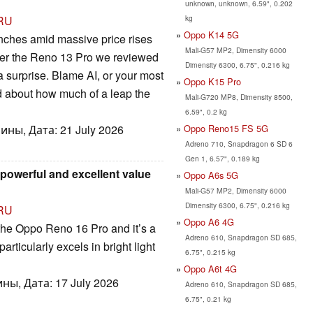
unknown, unknown, 6.59", 0.202
kg
RU
Oppo K14 5G
nches amid massive price rises
Mali-G57 MP2, Dimensity 6000
over the Reno 13 Pro we reviewed
Dimensity 6300, 6.75", 0.216 kg
y a surprise. Blame AI, or your most
Oppo K15 Pro
 about how much of a leap the
Mali-G720 MP8, Dimensity 8500,
6.59", 0.2 kg
Oppo Reno15 FS 5G
ны, Дата: 21 July 2026
Adreno 710, Snapdragon 6 SD 6
Gen 1, 6.57", 0.189 kg
powerful and excellent value
Oppo A6s 5G
Mali-G57 MP2, Dimensity 6000
Dimensity 6300, 6.75", 0.216 kg
RU
Oppo A6 4G
t the Oppo Reno 16 Pro and it’s a
Adreno 610, Snapdragon SD 685,
particularly excels in bright light
6.75", 0.215 kg
Oppo A6t 4G
ны, Дата: 17 July 2026
Adreno 610, Snapdragon SD 685,
6.75", 0.21 kg