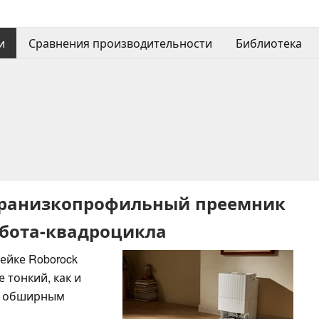
и
Сравнения производительности
Библиотека
ьтранизкопрофильный преемник
обота-квадроцикла
нейке Roborock
 тонкий, как и
н обширным