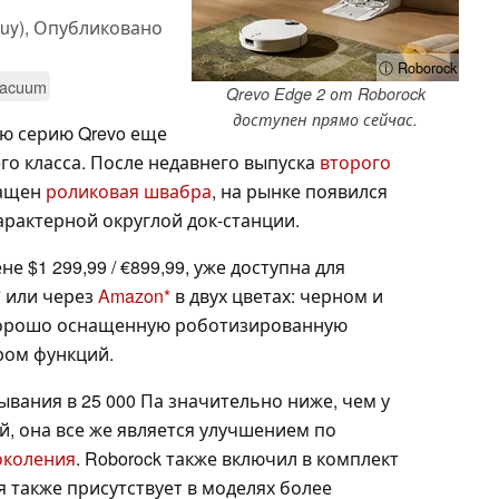
uy),
Опубликовано
ⓘ Roborock
Vacuum
Qrevo Edge 2 от Roborock
доступен прямо сейчас.
ю серию Qrevo еще
о класса. После недавнего выпуска
второго
нащен
роликовая швабра
, на рынке появился
 характерной округлой док-станции.
е $1 299,99 / €899,99, уже доступна для
или через
Amazon
в двух цветах: черном и
е хорошо оснащенную роботизированную
ром функций.
вания в 25 000 Па значительно ниже, чем у
, она все же является улучшением по
околения
. Roborock также включил в комплект
я также присутствует в моделях более