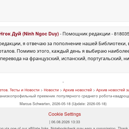
Нгок Дуй (Ninh Ngoc Duy)
- Помощник редакции
- 81803
едакции, я отвечаю за пополнение нашей Библиотеки, 
рталов. Помимо этого, каждый день я выбираю наиболе
перевода на французский, испанский, португальский, ни
'
тов. Тесты и Новости
>
Новости
>
Архив новостей
>
Архив новостей за
ранизкопрофильный преемник популярного среднего робота-квадроц
Marcus Schwarten, 2026-05-18 (Update: 2026-05-18)
Cookie Settings
| 06.08.2026 13:33
ng via one of our affiliate links, Notebookcheck may earn a commission. Thank 