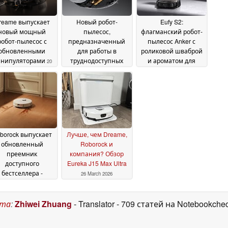
reame выпускает
Новый робот-
Eufy S2:
новый мощный
пылесос,
флагманский робот-
робот-пылесос с
предназначенный
пылесос Anker с
обновленными
для работы в
роликовой шваброй
нипуляторами
труднодоступных
и ароматом для
20
местах, выходит на
комнаты запускается
May 2026
рынок с экономией в
с подарком
08 May 2026
€319
16 May 2026
borock выпускает
Лучше, чем Dreame,
обновленный
Roborock и
преемник
компания? Обзор
доступного
Eureka J15 Max Ultra
бестселлера -
26 March 2026
бота-квадроцикла
20 April 2026
ста
:
Zhiwei Zhuang
- Translator
- 709 статей на Notebookche