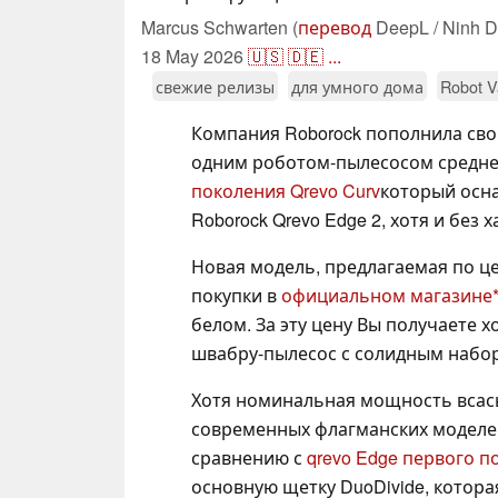
Marcus Schwarten (
перевод
DeepL / Ninh D
18 May 2026
🇺🇸
🇩🇪
...
свежие релизы
для умного дома
Robot 
Компания Roborock пополнила сво
одним роботом-пылесосом среднег
поколения Qrevo Curv
который ос
Roborock Qrevo Edge 2, хотя и без
Новая модель, предлагаемая по цен
покупки в
официальном магазине
белом. За эту цену Вы получает
швабру-пылесос с солидным набо
Хотя номинальная мощность всасы
современных флагманских моделей
сравнению с
qrevo Edge первого п
основную щетку DuoDivide, котора