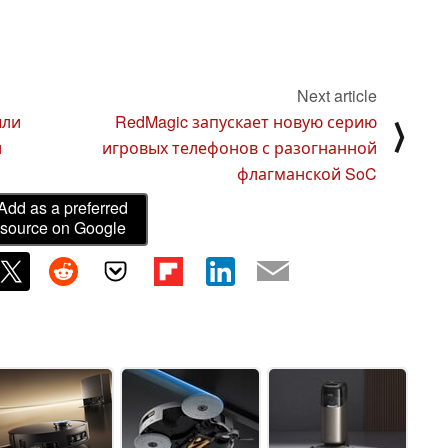
Next article
ыли
RedMagic запускает новую серию
⟩
и
игровых телефонов с разогнанной
флагманской SoC
Add as a preferred
source on Google