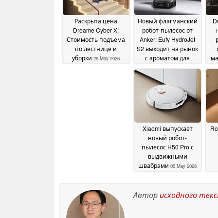
Раскрыта цена
Новый флагманский
D
Dreame Cyber X:
робот-пылесос от
Стоимость подъема
Anker: Eufy HydroJet
по лестнице и
S2 выходит на рынок
уборки
с ароматом для
ма
29 May 2026
комнаты и
роликовой шваброй
22 May 2026
Xiaomi выпускает
Ro
новый робот-
пылесос H50 Pro с
выдвижными
швабрами
05 May 2026
ро
Автор
исходного тек