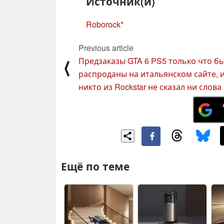
Источник(и)
Roborock
Previous article
Предзаказы GTA 6 PS5 только что б
⟨
распроданы на итальянском сайте, 
никто из Rockstar не сказал ни слова
Ещё по теме