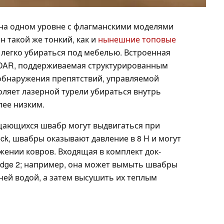
я на одном уровне с флагманскими моделями
он такой же тонкий, как и
нынешние топовые
 легко убираться под мебелью. Встроенная
LiDAR, поддерживаемая структурированным
обнаружения препятствий, управляемой
оляет лазерной турели убираться внутрь
лее низким.
ащающихся швабр могут выдвигаться при
k, швабры оказывают давление в 8 Н и могут
жении ковров. Входящая в комплект док-
 Edge 2; например, она может вымыть швабры
ячей водой, а затем высушить их теплым