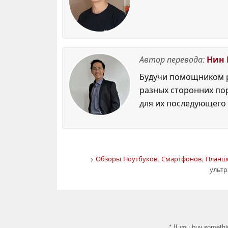
Автор перевода:
Нин 
Будучи помощником р
разных сторонних по
для их последующего 
>
Обзоры Ноутбуков, Смартфонов, Планше
ульт
* If you buy somethi