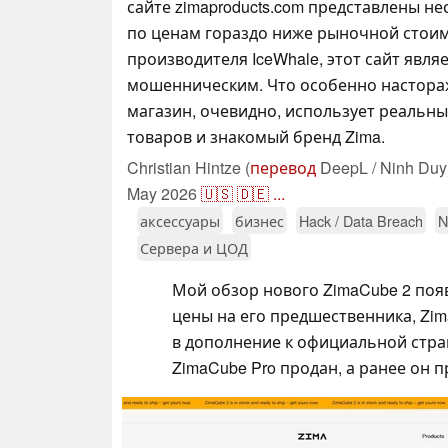
сайте zimaproducts.com представлены не
по ценам гораздо ниже рыночной стоимо
производителя IceWhale, этот сайт явля
мошенническим. Что особенно настор
магазин, очевидно, использует реальн
товаров и знакомый бренд Zima.
Christian Hintze (
перевод
DeepL / Ninh Duy
May 2026
🇺🇸
🇩🇪
...
аксессуары
бизнес
Hack / Data Breach
N
Сервера и ЦОД
Мой обзор нового ZimaCube 2 поя
цены на его предшественника, Zima
в дополнение к официальной стра
ZimaCube Pro продан, а ранее он п