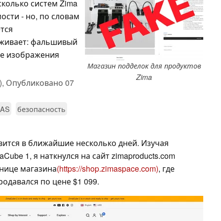
сколько систем Zima
сти - но, по словам
ется
аживает: фальшивый
ые изображения
Магазин подделок для продуктов
Zima
),
Опубликовано
07
AS
безопасность
вится в ближайшие несколько дней. Изучая
Cube 1, я наткнулся на сайт zimaproducts.com
нице магазина
(https://shop.zimaspace.com)
, где
родавался по цене $1 099.