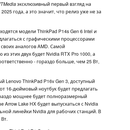
ITMedia
эксклюзивный первый взгляд на
025 года, а это значит, что релиз уже не за
дятся модели ThinkPad P14s Gen 6 Intel и
редлагаться с графическими процессорами
 своих аналогов AMD. Самой
з этих двух будет Nvidia RTX Pro 1000, а
оответственно - гораздо больше, чем 25 Вт,
й Lenovo ThinkPad P16v Gen 3, доступный
 Этот 16-дюймовый ноутбук будет предлагать
 Гораздо мощнее будет полноразмерный
зе Arrow Lake HX будет выпускаться с Nvidia
ной линейки Nvidia для рабочих станций. В
 Вт.