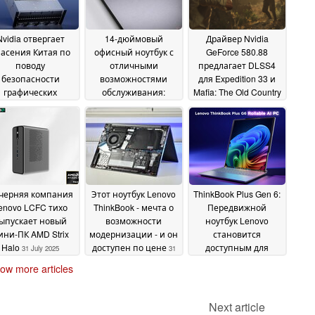
Nvidia отвергает
14-дюймовый
Драйвер Nvidia
асения Китая по
офисный ноутбук с
GeForce 580.88
поводу
отличными
предлагает DLSS4
безопасности
возможностями
для Expedition 33 и
графических
обслуживания:
Mafia: The Old Country
оцессоров H20 на
ThinkPad E14 G7
и расширяет
не возобновления
предлагает 2 слота
поддержку Windows
контроля за
для SSD и 2 слота
10 до 2026 года
02
спортом в США
для оперативной
03
August 2025
памяти
August 2025
03 August 2025
черняя компания
Этот ноутбук Lenovo
ThinkBook Plus Gen 6:
enovo LCFC тихо
ThinkBook - мечта о
Передвижной
ыпускает новый
возможности
ноутбук Lenovo
ини-ПК AMD Strix
модернизации - и он
становится
Halo
доступен по цене
доступным для
31 July 2025
31
покупки
July 2025
30 July 2025
ow more articles
Next article