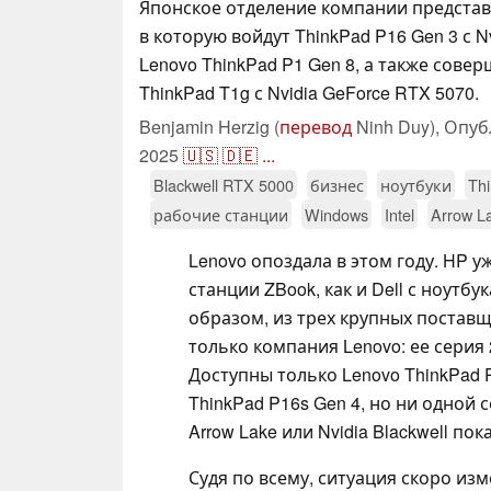
Японское отделение компании представ
в которую войдут ThinkPad P16 Gen 3 с Nv
Lenovo ThinkPad P1 Gen 8, а также сове
ThinkPad T1g с Nvidia GeForce RTX 5070.
Benjamin Herzig (
перевод
Ninh Duy),
Опуб
2025
🇺🇸
🇩🇪
...
Blackwell RTX 5000
бизнес
ноутбуки
Th
рабочие станции
Windows
Intel
Arrow L
Lenovo опоздала в этом году. HP 
станции ZBook, как и Dell с ноутбу
образом, из трех крупных поставщ
только компания Lenovo: ее серия 
Доступны только Lenovo ThinkPad 
ThinkPad P16s Gen 4, но ни одной 
Arrow Lake или Nvidia Blackwell пока
Судя по всему, ситуация скоро изм