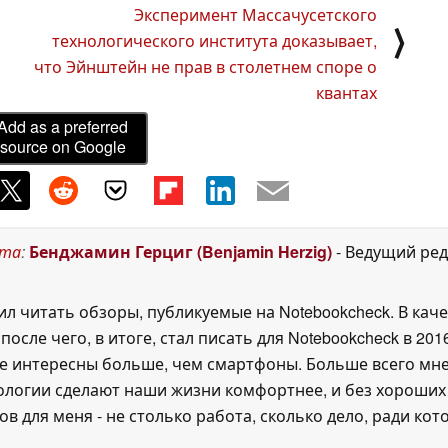
Эксперимент Массачусетского
⟩
технологического института доказывает,
что Эйнштейн не прав в столетнем споре о
квантах
Add as a preferred
source on Google
ста
:
Бенджамин Герциг (Benjamin Herzig)
- Ведущий ре
л читать обзоры, публикуемые на Notebookcheck. В каче
осле чего, в итоге, стал писать для Notebookcheck в 2016
не интересны больше, чем смартфоны. Больше всего мне
нологии сделают наши жизни комфортнее, и без хороших 
в для меня - не столько работа, сколько дело, ради кото