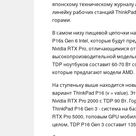
японскому техническому журналу
линейку рабочих станций ThinkPad 2
горами.
В самом низу пищевой цепочки нахо
P16s Gen 6 Intel, которые будут п
Nvidia RTX Pro, отличающимися от
высокопроизводительной моделью и
TDP ноутбуков составит 60-70 Вт с
которые предлагают модели AMD.
На ступеньку выше находится новы
вариант ThinkPad P16 (v = value).
Nvidia RTX Pro 2000 с TDP 90 Вт.
ThinkPad P16 Gen 3 - система на ба
RTX Pro 5000, топовым GPU мобиль
целом, TDP P16 Gen 3 составит 135