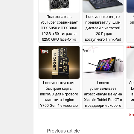
Пользователь
Lenovo наконец-то
YouTuber сравнивает
предлагает лучший
оп
RTX 5050 с RTX 3060
дисплей с частотой
12GB в 50+ играх за
120 Гц для
$250 GPU face-Off
доступного ThinkPad
06
E14
пр
August 2025
04 August 2025
фо
эк
Lenovo выпускает
Lenovo
До
быстрые карты
устанавливает
L
microSD для игрового
агрессивную цену на
в
планшета Legion
Xiaoxin Tablet Pro GT в
м
Y700 Gen 4 емкостью
преддверии скорого
до 1 ТБ
запуска
31 July 2025
31 July 2025
Sh
Previous article