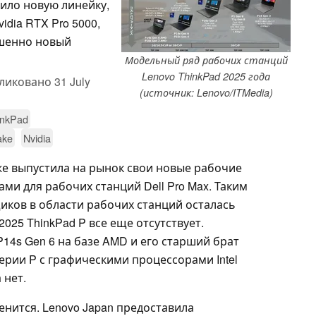
ило новую линейку,
idia RTX Pro 5000,
ршенно новый
Модельный ряд рабочих станций
Lenovo ThinkPad 2025 года
ликовано
31 July
(источник: Lenovo/ITMedia)
inkPad
ake
Nvidia
уже выпустила на рынок свои новые рабочие
ками для рабочих станций Dell Pro Max. Таким
иков в области рабочих станций осталась
2025 ThinkPad P все еще отсутствует.
P14s Gen 6 на базе AMD и его старший брат
серии P с графическими процессорами Intel
 нет.
енится. Lenovo Japan предоставила