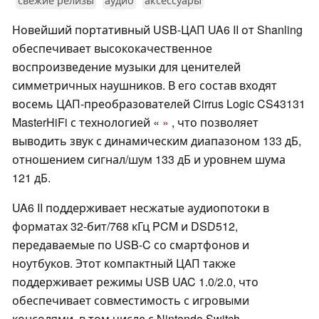
Новейший портативный USB-ЦАП UA6 II от Shanling
обеспечивает высококачественное
воспроизведение музыки для ценителей
симметричных наушников. В его состав входят
восемь ЦАП-преобразователей Cirrus Logic CS43131
MasterHiFi с технологией «
»
, что позволяет
выводить звук с динамическим диапазоном 133 дБ,
отношением сигнал/шум 133 дБ и уровнем шума
121 дБ.
UA6 II поддерживает несжатые аудиопотоки в
форматах 32-бит/768 кГц PCM и DSD512,
передаваемые по USB-C со смартфонов и
ноутбуков. Этот компактный ЦАП также
поддерживает режимы USB UAC 1.0/2.0, что
обеспечивает совместимость с игровыми
консолями, в том числе с Nintendo Switch.