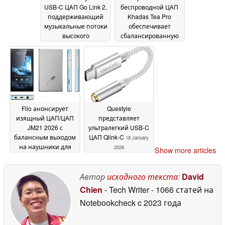
USB-C ЦАП Go Link 2,
беспроводной ЦАП
поддерживающий
Khadas Tea Pro
музыкальные потоки
обеспечивает
высокого
сбалансированную
разрешения DSD256
совместимость с
и PCM 384 кГц с
наушниками,
частотной
магнитное
характеристикой от
крепление для
10 Гц до 80 кГц
телефона,
28
аудиокодеки
February 2026
высокого
Fiio анонсирует
Questyle
разрешения и время
изящный ЦАП/ЦАП
представляет
работы 11 часов
21
JM21 2026 с
ультралегкий USB-C
January 2026
балансным выходом
ЦАП Qlink-C
18 January
на наушники для
2026
Show more articles
любителей музыки
высокого
разрешения
Автор
исходного текста
:
David
18 January
2026
Chien
- Tech Writer
- 1066 статей на
Notebookcheck
c 2023 года