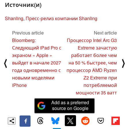
Источник(и)
Shanling
,
Пресс-релиз компании Shanling
Previous article
Next article
Bloomberg:
Процессор Intel Arc G3
Следующий iPad Pro с
Extreme зачастую
экраном « Apple »
работает более чем
⟨
⟩
выйдет в начале 2027
на 50 % быстрее, чем
года одновременно с
процессор AMD Ryzen
новыми моделями
Z2 Extreme при
iPhone
потребляемой
мощности 35 ватт
Add as a preferred
source on Google