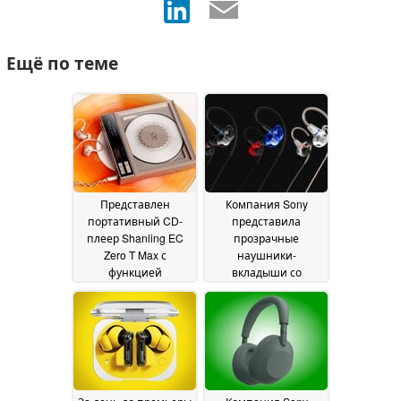
Ещё по теме
Представлен
Компания Sony
портативный CD-
представила
плеер Shanling EC
прозрачные
Zero T Max с
наушники-
функцией
вкладыши со
копирования CD,
съемным кабелем по
двумя вакуумными
цене 119 долларов
10
лампами,
July 2026
симметричным
выходом 4,4 мм,
Bluetooth 5.3 и
мощным усилителем