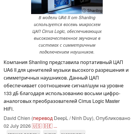
ⓘ Shanling
В модели UA6 II от Shanling
используется восемь микросхем
ЦАП Cirrus Logic, обеспечивающих
высококачественное звучание в
системах с симметричным
подключением наушников.
Компания Shanling представила портативный ЦАП
UA6 II для ценителей музыки высокого разрешения и
симметричных наушников. Данный ЦАП
обеспечивает соотношение сигнал/шум на уровне
133 дБ благодаря использованию восьми цифро-
аналоговых преобразователей Cirrus Logic Master
HiFi.
David Chien (
перевод
DeepL / Ninh Duy),
Опубликовано
02 July 2026
🇺🇸
🇩🇪
...
свежие релизы
аудио
аксессуары