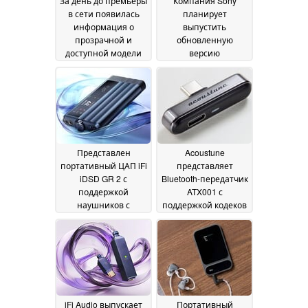
За день до премьеры
Компания Sony
для наушников
23 July
в сети появилась
планирует
2026
информация о
выпустить
прозрачной и
обновленную
доступной модели
версию
Nothing Ear (3a) с
беспроводных
поддержкой Sony
накладных
LDAC
наушников WH-
06 July 2026
1000XM6
05 July 2026
Представлен
Acoustune
портативный ЦАП iFi
представляет
iDSD GR 2 с
Bluetooth-передатчик
поддержкой
ATX001 с
наушников с
поддержкой кодеков
высоким
aptX Lossless и LDAC
импедансом, LDAC и
Hi-Res Audio для
aptX Lossless
телефонов Android и
13 June
Apple
2026
26 May 2026
iFi Audio выпускает
Портативный