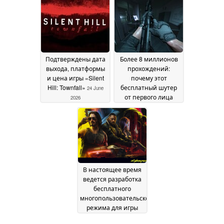
продажах видеоигр
2026
26 June 2026
Подтверждены дата
Более 8 миллионов
выхода, платформы
прохождений:
и цена игры «Silent
почему этот
Hill: Townfall»
бесплатный шутер
24 June
от первого лица
2026
сейчас набирает
огромную
популярность
24 June
2026
В настоящее время
ведется разработка
бесплатного
многопользовательского
режима для игры
«Cyberpunk 2077» с