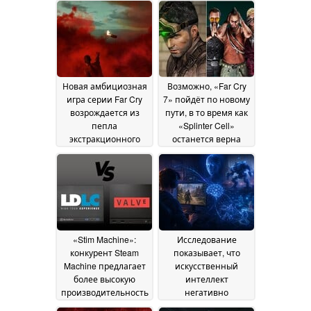
Новая амбициозная
Возможно, «Far Cry
игра серии Far Cry
7» пойдёт по новому
возрождается из
пути, в то время как
пепла
«Splinter Cell»
экстракционного
останется верна
шутера Far Cry
своим принципам
28 July
08
2026
July 2026
«Stim Machine»:
Исследование
конкурент Steam
показывает, что
Machine предлагает
искусственный
более высокую
интеллект
производительность
негативно
по той же цене
сказывается на
26 June