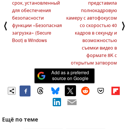
срок, установленный
представила
для обеспечения
полнокадровую
безопасности
камеру с автофокусом
⟨
⟩
функции «Безопасная
со скоростью 40
загрузка» (Secure
кадров в секунду и
Boot) в Windows
возможностью
съемки видео в
формате 8K с
открытым затвором
Add as a preferred
source on Google
Ещё по теме