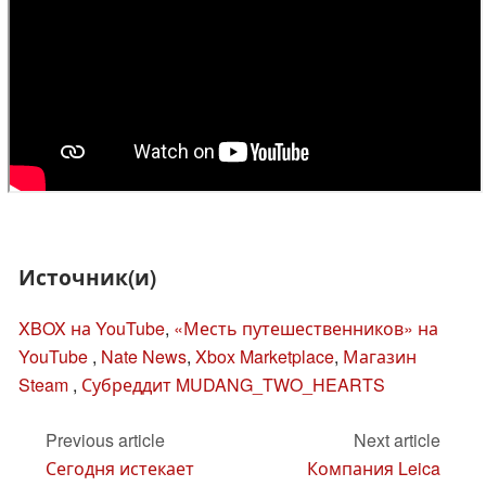
Источник(и)
XBOX на YouTube
,
«Месть путешественников» на
YouTube
,
Nate News
,
Xbox Marketplace
,
Магазин
Steam
,
Субреддит MUDANG_TWO_HEARTS
Previous article
Next article
Сегодня истекает
Компания Leica