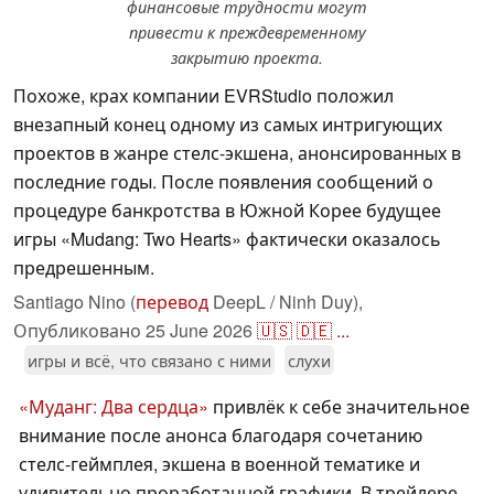
финансовые трудности могут
привести к преждевременному
закрытию проекта.
Похоже, крах компании EVRStudio положил
внезапный конец одному из самых интригующих
проектов в жанре стелс-экшена, анонсированных в
последние годы. После появления сообщений о
процедуре банкротства в Южной Корее будущее
игры «Mudang: Two Hearts» фактически оказалось
предрешенным.
Santiago Nino (
перевод
DeepL / Ninh Duy),
Опубликовано
25 June 2026
🇺🇸
🇩🇪
...
игры и всё, что связано с ними
слухи
«Муданг: Два сердца»
привлёк к себе значительное
внимание после анонса благодаря сочетанию
стелс-геймплея, экшена в военной тематике и
удивительно проработанной графики. В трейлере