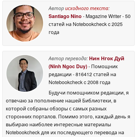
возможностью
создания
Автор
исходного текста
:
собственных
Santiago Nino
- Magazine Writer
- 50
серверов и боевых
статей на Notebookcheck
c 2025
действий на
транспортных
года
средствах
20 June 2026
Автор перевода:
Нин Нгок Дуй
(Ninh Ngoc Duy)
- Помощник
редакции
- 816412 статей на
Notebookcheck
c 2008 года
Будучи помощником редакции, я
отвечаю за пополнение нашей Библиотеки, в
которой собраны обзоры с самых разных
сторонних порталов. Помимо этого, каждый день я
выбираю наиболее интересные материалы
Notebookcheck для их последующего перевода на