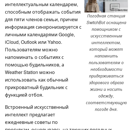
интеллектуальным календарем,
способным отображать события
ⓘ SwitchBot
Погодная станция
для пяти членов семьи, причем
SwitchBot оснащена
информация синхронизируется с
помощником с
личными календарями Google,
искусственным
iCloud, Outlook или Yahoo.
интеллектом,
Пользователям можно
который может
напомнить
напоминать о событиях с
пользователям о
помощью будильников, а
необходимости
Weather Station можно
придерживаться
использовать как обычный
здорового образа
прикроватный будильник с
жизни и носить
функцией отбоя.
одежду,
соответствующую
Встроенный искусственный
погоде дня.
интеллект предлагает
ежедневные советы по
прогулкам, основываясь на текущих погодных