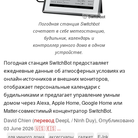
ⓘ Switchbot
Погодная станция Switchbot
сочетает в себе метеостанцию,
будильник, календарь и
контроллер умного дома в одном
устройстве.
Погодная станция SwitchBot предоставляет
ежедневные данные об атмосферных условиях из
онлайн-источников и внешних мониторов,
отображает персональные календари с
будильниками и предлагает управление умным
домом через Alexa, Apple Home, Google Home или
Matter-совместимый концентратор SwitchBot.
David Chien (
перевод
DeepL / Ninh Duy),
Опубликовано
03 June 2026
🇺🇸
🇪🇸
...
для умного дома
аксессуары
гаджет
E-Ink