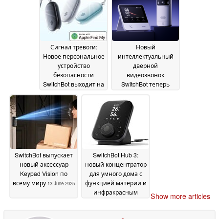
2026
Сигнал тревоги:
Новый
Новое персональное
интеллектуальный
устройство
дверной
безопасности
видеозвонок
SwitchBot выходит на
SwitchBot теперь
рынок с Apple Find My
доступен в большем
support
количестве стран
08 October 2025
30
September 2025
SwitchBot выпускает
SwitchBot Hub 3:
новый аксессуар
новый концентратор
Keypad Vision по
для умного дома с
всему миру
функцией материи и
13 June 2025
инфракрасным
Show more articles
бластером
23 May 2025