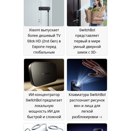
Xiaomi выпускает
SwitchBot
более дешевый TV
представляет
Stick HD (2nd Gen) в
первый в мире
Европе перед
умный дверной
глобальным
замок с 3D-
запуском
распознаванием
03 June 2026
лица
15 May 2026
ИИ-концентратор
Клавиатура SwitchBot
SwitchBot предлагает
распознает рисунок
локальную
вен и лица для
мощность ИИ для
легкой
быстрой и сложной
разблокировки
14
автоматизации
January 2026
умного дома
19 January