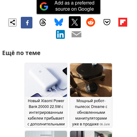
Add as a preferred
source on Google
Ещё по теме
Новый Xiaomi Power
Мощный робот-
Bank 20000 22.5W с
пылесос Dreame с
интегрированным
обновленными
кабелем прибывает
манипуляторами
с дополнительными
уже в продаже
06 June
функциями здоровья
2026
батареи
06 June 2026