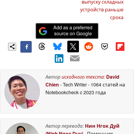
выпуску складных
устройств раньше
срока
Add as a preferred
source on Google
Автор
исходного текста
:
David
Chien
- Tech Writer
- 1064 статей на
Notebookcheck
c 2023 года
Автор перевода:
Нин Нгок Дуй
(Ninh Ngoc Duy)
- Помощник