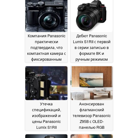
расширенными
возможностями
видеосъемки
14 May
2025
Компания Panasonic
Дебют Panasonic
практически
Lumix S1RII с первой
подтвердила, что
в серии записью в
компактная камера с
формате 8K и
фиксированным
ручным режимом
объективом бросит
High-Res с
вызов Canon
разрешением ~177
PowerShot V1, так как
МП
26 February 2025
Lumix LX100 III уже не
за горами
05 March 2025
Утечка
Анонсирован
спецификаций,
флагманский
изображений и
телевизор Panasonic
цены Panasonic
Z95B с OLED-
Lumix S1RII
панелью RGB
указывает на
Tandem, режимом