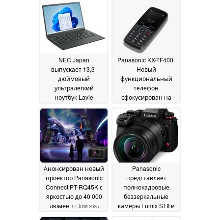
NEC Japan
Panasonic KX-TF400:
выпускает 13,3-
Новый
дюймовый
функциональный
ультралегкий
телефон
ноутбук Lavie
сфокусирован на
Nextreme на базе
основах
15 July 2025
процессора Intel Core
Ultra 7 258V
27 May 2026
Анонсирован новый
Panasonic
проектор Panasonic
представляет
Connect PT-RQ45K с
полнокадровые
яркостью до 40 000
беззеркальные
люмен
камеры Lumix S1II и
17 June 2025
S1IIE с