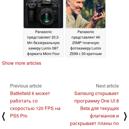
потенциального
Game Mode Extreme и
конкурента
встроенным
22 February
саундбаром
2025
08 January
2025
Panasonic
Panasonic
представляет 20,3-
представляет 4K
Мп беззеркальную
20MP точечную
камеру Lumix G97
фотокамеру Lumix
формата Micro Four
ZS99 с 30-кратным
Thirds с
оптическим зумом
Show more articles
неограниченным
для блогеров-
временем записи 4K
путешественников
30P
19 December 2024
18 December 2024
Previous article
Next article
Battlefield 6 может
Samsung открывает
работать со
программу One UI 8
скоростью 120 FPS на
Beta для текущих
⟨
⟩
PS5 Pro
флагманов и
раскрывает планы по