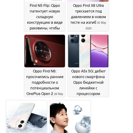
Find N5 Flip: Oppo
Oppo Find X8 Ultra
патентует новую
трескается под
складную
давлением в новом
конструкцию в виде
тесте на изгиб
30 May
раковины, чтобы
2025
конкурировать с
Samsung Galaxy Z Flip
и Motorola Razr
30 May
2025
Oppo Find N6:
Oppo A5x 5G: дебют
просочились ранние
нового смартфона
подробности о
Oppo бюджетной
потенциальном
линейки с
OnePlus Open 2
процессором
28 May
Dimensity 6300 SoC
2025
24
May 2025