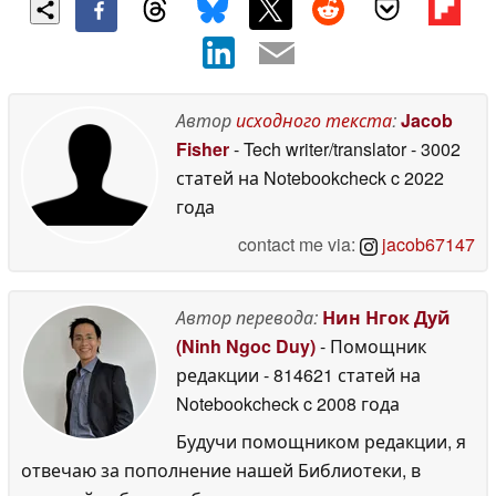
Автор
исходного текста
:
Jacob
Fisher
- Tech writer/translator
- 3002
статей на Notebookcheck
c 2022
года
contact me via:
jacob67147
Автор перевода:
Нин Нгок Дуй
(Ninh Ngoc Duy)
- Помощник
редакции
- 814621 статей на
Notebookcheck
c 2008 года
Будучи помощником редакции, я
отвечаю за пополнение нашей Библиотеки, в