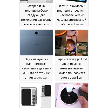
Батарея и ОС
Этот 11-дюймовый
планшета Oppo
планшет впечатлил
следующего
нас более чем 23
поколения раскрыты
часами автономной
в новой утечке
работы
24
24 June 2025
August 2025
Один из лучших
Вердикт по Oppo Find
планшетов за
X8 Ultra: даже
небольшие деньги -
ненавистникам
и никто об этом не
камер понравится
знает
этот смартфон
22 June 2025
высокого класса
30
May 2025