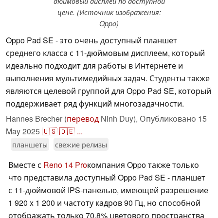
дюймовый дисплей по доступной
цене. (Источник изображения:
Oppo)
Oppo Pad SE - это очень доступный планшет
среднего класса с 11-дюймовым дисплеем, который
идеально подходит для работы в Интернете и
выполнения мультимедийных задач. Студенты также
являются целевой группой для Oppo Pad SE, который
поддерживает ряд функций многозадачности.
Hannes Brecher (
перевод
Ninh Duy),
Опубликовано
15
May 2025
🇺🇸
🇩🇪
...
планшеты
свежие релизы
Вместе с
Reno 14 Pro
компания Oppo также только
что представила доступный Oppo Pad SE - планшет
с 11-дюймовой IPS-панелью, имеющей разрешение
1 920 x 1 200 и частоту кадров 90 Гц, но способной
отображать только 70,8% цветового пространства