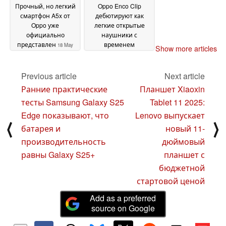
Прочный, но легкий
Oppo Enco Clip
смартфон A5x от
дебютируют как
Oppo уже
легкие открытые
официально
наушники с
представлен
временем
18 May
Show more articles
автономной работы
2025
до 42 часов
16 May 2025
Previous article
Next article
Ранние практические
Планшет Xiaoxin
тесты Samsung Galaxy S25
Tablet 11 2025:
Edge показывают, что
Lenovo выпускает
⟨
⟩
батарея и
новый 11-
производительность
дюймовый
равны Galaxy S25+
планшет с
бюджетной
стартовой ценой
Add as a preferred
source on Google