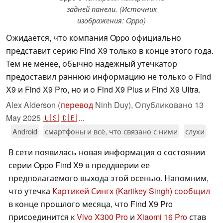
задней панели. (Источник
изображения: Oppo)
Ожидается, что компания Oppo официально
представит серию Find X9 только в конце этого года.
Тем не менее, обычно надежный утечкатор
предоставил раннюю информацию не только о Find
X9 и Find X9 Pro, но и о Find X9 Plus и Find X9 Ultra.
Alex Alderson (
перевод
Ninh Duy),
Опубликовано
13
May 2025
🇺🇸
🇩🇪
...
Android
смартфоны и всё, что связано с ними
слухи
В сети появилась новая информация о состоянии
серии Oppo Find X9 в преддверии ее
предполагаемого выхода этой осенью. Напомним,
что утечка
Картикей Сингх (Kartikey Singh) сообщил
в конце прошлого месяца, что Find X9 Pro
присоединится к
Vivo X300 Pro
и
Xiaomi 16 Pro
став