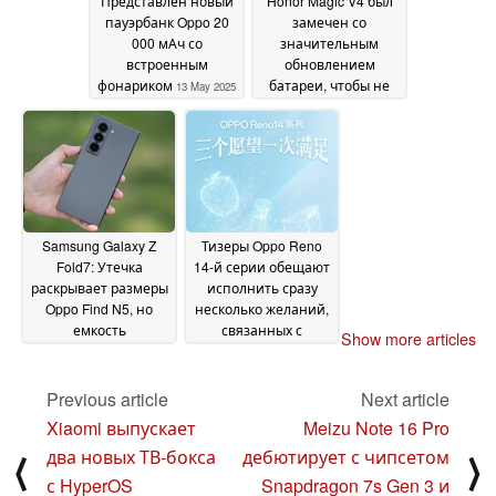
Представлен новый
Honor Magic V4 был
пауэрбанк Oppo 20
замечен со
000 мАч со
значительным
встроенным
обновлением
фонариком
батареи, чтобы не
13 May 2025
отставать от Oppo
Find N5
12 May 2025
Samsung Galaxy Z
Тизеры Oppo Reno
Fold7: Утечка
14-й серии обещают
раскрывает размеры
исполнить сразу
Oppo Find N5, но
несколько желаний,
емкость
связанных с
Show more articles
аккумулятора может
мобильными
разочаровать
камерами
07 May 2025
поклонников
Previous article
Next article
складных моделей
07
Xiaomi выпускает
Meizu Note 16 Pro
May 2025
два новых ТВ-бокса
дебютирует с чипсетом
⟨
⟩
с HyperOS
Snapdragon 7s Gen 3 и