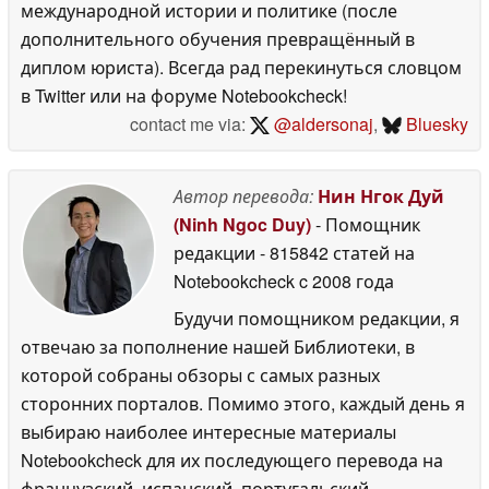
международной истории и политике (после
дополнительного обучения превращённый в
диплом юриста). Всегда рад перекинуться словцом
в Twitter или на форуме Notebookcheck!
contact me via:
@aldersonaj
,
Bluesky
Автор перевода:
Нин Нгок Дуй
(Ninh Ngoc Duy)
- Помощник
редакции
- 815842 статей на
Notebookcheck
c 2008 года
Будучи помощником редакции, я
отвечаю за пополнение нашей Библиотеки, в
которой собраны обзоры с самых разных
сторонних порталов. Помимо этого, каждый день я
выбираю наиболее интересные материалы
Notebookcheck для их последующего перевода на
французский, испанский, португальский,