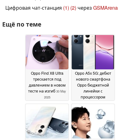
Цифровая чат-станция
(1)
(2)
через
GSMArena
Ещё по теме
Oppo Find X8 Ultra
Oppo A5x 5G: дебют
трескается под
нового смартфона
давлением в новом
Oppo бюджетной
тесте на изгиб
линейки с
30 May
процессором
2025
Dimensity 6300 SoC
24
May 2025