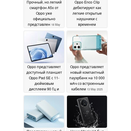
Прочный, но легкий
Oppo Enco Clip
смартфон A5x от
дебютируют как
Oppo уже
легкие открытые
официально
наушники с
представлен
временем
18 May
автономной работы
2025
до 42 часов
16 May 2025
Oppo представляет
Oppo представляет
доступный планшет
новый компактный
Oppo Pad SE с 11-
пауэрбанк на 10 000
дюймовым
мАч со встроенным
дисплеем 90 Гц и
кабелем
13 May 2025
функциями
многозадачности
15
May 2025