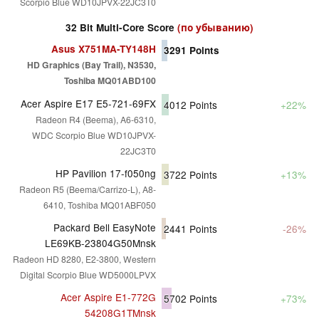
Scorpio Blue WD10JPVX-22JC3T0
32 Bit Multi-Core Score
(по убыванию)
Asus X751MA-TY148H
3291
Points
HD Graphics (Bay Trail), N3530,
Toshiba MQ01ABD100
Acer Aspire E17 E5-721-69FX
4012
Points
+22%
Radeon R4 (Beema), A6-6310,
WDC Scorpio Blue WD10JPVX-
22JC3T0
HP Pavilion 17-f050ng
3722
Points
+13%
Radeon R5 (Beema/Carrizo-L), A8-
6410, Toshiba MQ01ABF050
Packard Bell EasyNote
2441
Points
-26%
LE69KB-23804G50Mnsk
Radeon HD 8280, E2-3800, Western
Digital Scorpio Blue WD5000LPVX
Acer Aspire E1-772G
5702
Points
+73%
54208G1TMnsk