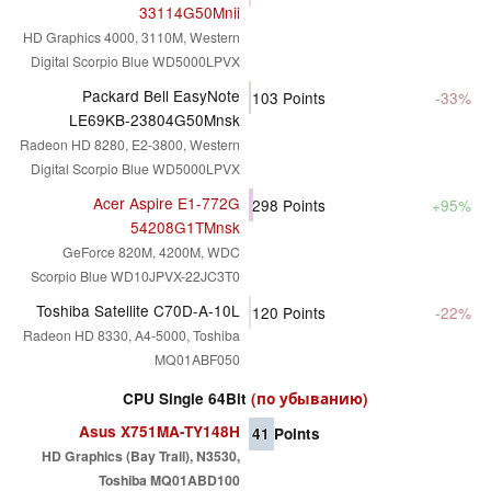
33114G50Mnii
HD Graphics 4000, 3110M, Western
Digital Scorpio Blue WD5000LPVX
Packard Bell EasyNote
103
Points
-33%
LE69KB-23804G50Mnsk
Radeon HD 8280, E2-3800, Western
Digital Scorpio Blue WD5000LPVX
Acer Aspire E1-772G
298
Points
+95%
54208G1TMnsk
GeForce 820M, 4200M, WDC
Scorpio Blue WD10JPVX-22JC3T0
Toshiba Satellite C70D-A-10L
120
Points
-22%
Radeon HD 8330, A4-5000, Toshiba
MQ01ABF050
CPU Single 64Bit
(по убыванию)
Asus X751MA-TY148H
41
Points
HD Graphics (Bay Trail), N3530,
Toshiba MQ01ABD100