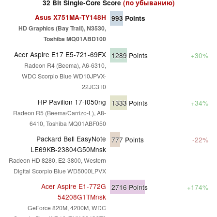
32 Bit Single-Core Score
(по убыванию)
Asus X751MA-TY148H
993
Points
HD Graphics (Bay Trail), N3530,
Toshiba MQ01ABD100
Acer Aspire E17 E5-721-69FX
1289
Points
+30%
Radeon R4 (Beema), A6-6310,
WDC Scorpio Blue WD10JPVX-
22JC3T0
HP Pavilion 17-f050ng
1333
Points
+34%
Radeon R5 (Beema/Carrizo-L), A8-
6410, Toshiba MQ01ABF050
Packard Bell EasyNote
777
Points
-22%
LE69KB-23804G50Mnsk
Radeon HD 8280, E2-3800, Western
Digital Scorpio Blue WD5000LPVX
Acer Aspire E1-772G
2716
Points
+174%
54208G1TMnsk
GeForce 820M, 4200M, WDC