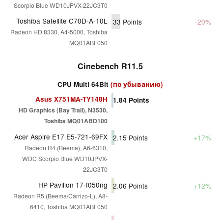
Scorpio Blue WD10JPVX-22JC3T0
Toshiba Satellite C70D-A-10L
33
Points
-20%
Radeon HD 8330, A4-5000, Toshiba
MQ01ABF050
Cinebench R11.5
CPU Multi 64Bit
(по убыванию)
Asus X751MA-TY148H
1.84
Points
HD Graphics (Bay Trail), N3530,
Toshiba MQ01ABD100
Acer Aspire E17 E5-721-69FX
2.15
Points
+17%
Radeon R4 (Beema), A6-6310,
WDC Scorpio Blue WD10JPVX-
22JC3T0
HP Pavilion 17-f050ng
2.06
Points
+12%
Radeon R5 (Beema/Carrizo-L), A8-
6410, Toshiba MQ01ABF050