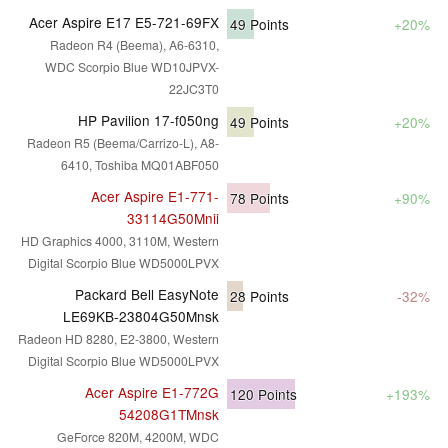
Acer Aspire E17 E5-721-69FX
49
Points
+20%
Radeon R4 (Beema), A6-6310,
WDC Scorpio Blue WD10JPVX-
22JC3T0
HP Pavilion 17-f050ng
49
Points
+20%
Radeon R5 (Beema/Carrizo-L), A8-
6410, Toshiba MQ01ABF050
Acer Aspire E1-771-
78
Points
+90%
33114G50Mnii
HD Graphics 4000, 3110M, Western
Digital Scorpio Blue WD5000LPVX
Packard Bell EasyNote
28
Points
-32%
LE69KB-23804G50Mnsk
Radeon HD 8280, E2-3800, Western
Digital Scorpio Blue WD5000LPVX
Acer Aspire E1-772G
120
Points
+193%
54208G1TMnsk
GeForce 820M, 4200M, WDC