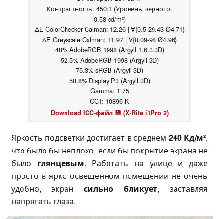
Контрастность: 450:1 (Уровень чёрного:
0.58 cd/m²)
ΔE ColorChecker Calman: 12.26 | ∀{0.5-29.43 Ø4.71}
ΔE Greyscale Calman: 11.97 | ∀{0.09-98 Ø4.96}
48% AdobeRGB 1998 (Argyll 1.6.3 3D)
52.5% AdobeRGB 1998 (Argyll 3D)
75.3% sRGB (Argyll 3D)
50.8% Display P3 (Argyll 3D)
Gamma: 1.75
CCT: 10896 K
Download ICC-файл 💾 (X-Rite i1Pro 2)
Яркость подсветки достигает в среднем
240 Кд/м²
,
что было бы неплохо, если бы покрытие экрана не
было
глянцевым
. Работать на улице и даже
просто в ярко освещенном помещении не очень
удобно, экран
сильно бликует
, заставляя
напрягать глаза.