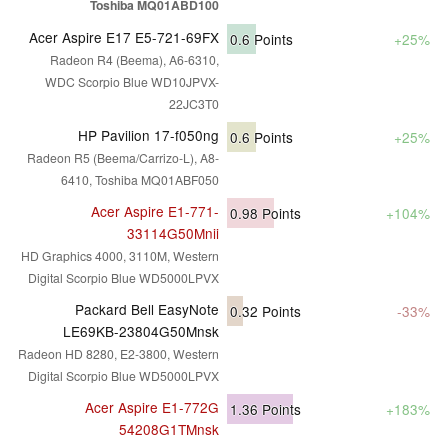
Toshiba MQ01ABD100
Acer Aspire E17 E5-721-69FX
0.6
Points
+25%
Radeon R4 (Beema), A6-6310,
WDC Scorpio Blue WD10JPVX-
22JC3T0
HP Pavilion 17-f050ng
0.6
Points
+25%
Radeon R5 (Beema/Carrizo-L), A8-
6410, Toshiba MQ01ABF050
Acer Aspire E1-771-
0.98
Points
+104%
33114G50Mnii
HD Graphics 4000, 3110M, Western
Digital Scorpio Blue WD5000LPVX
Packard Bell EasyNote
0.32
Points
-33%
LE69KB-23804G50Mnsk
Radeon HD 8280, E2-3800, Western
Digital Scorpio Blue WD5000LPVX
Acer Aspire E1-772G
1.36
Points
+183%
54208G1TMnsk