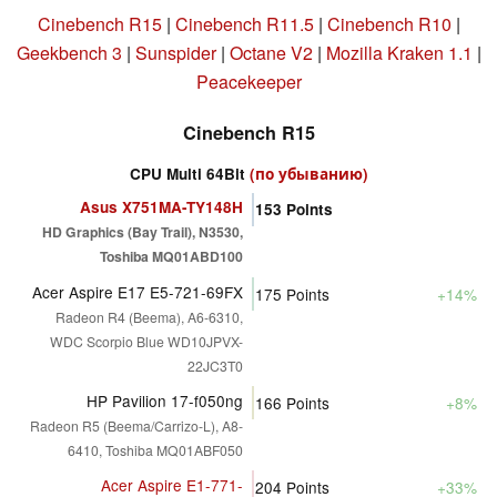
Cinebench R15
|
Cinebench R11.5
|
Cinebench R10
|
Geekbench 3
|
Sunspider
|
Octane V2
|
Mozilla Kraken 1.1
|
Peacekeeper
Cinebench R15
CPU Multi 64Bit
(по убыванию)
Asus X751MA-TY148H
153
Points
HD Graphics (Bay Trail), N3530,
Toshiba MQ01ABD100
Acer Aspire E17 E5-721-69FX
175
Points
+14%
Radeon R4 (Beema), A6-6310,
WDC Scorpio Blue WD10JPVX-
22JC3T0
HP Pavilion 17-f050ng
166
Points
+8%
Radeon R5 (Beema/Carrizo-L), A8-
6410, Toshiba MQ01ABF050
Acer Aspire E1-771-
204
Points
+33%