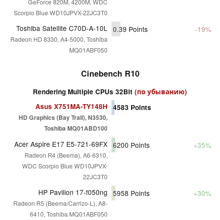
GeForce 820M, 4200M, WDC
Scorpio Blue WD10JPVX-22JC3T0
Toshiba Satellite C70D-A-10L
0.39
Points
-19%
Radeon HD 8330, A4-5000, Toshiba
MQ01ABF050
Cinebench R10
Rendering Multiple CPUs 32Bit
(по убыванию)
Asus X751MA-TY148H
4583
Points
HD Graphics (Bay Trail), N3530,
Toshiba MQ01ABD100
Acer Aspire E17 E5-721-69FX
6200
Points
+35%
Radeon R4 (Beema), A6-6310,
WDC Scorpio Blue WD10JPVX-
22JC3T0
HP Pavilion 17-f050ng
5958
Points
+30%
Radeon R5 (Beema/Carrizo-L), A8-
6410, Toshiba MQ01ABF050