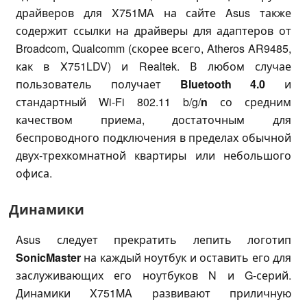
драйверов для X751MA на сайте Asus также
содержит ссылки на драйверы для адаптеров от
Broadcom, Qualcomm (скорее всего, Atheros AR9485,
как в X751LDV) и Realtek. В любом случае
пользователь получает
Bluetooth 4.0
и
стандартный Wi-Fi 802.11 b/g/
n
со средним
качеством приема, достаточным для
беспроводного подключения в пределах обычной
двух-трехкомнатной квартиры или небольшого
офиса.
Динамики
Asus следует прекратить лепить логотип
SonicMaster
на каждый ноутбук и оставить его для
заслуживающих его ноутбуков N и G-серий.
Динамики X751MA развивают приличную