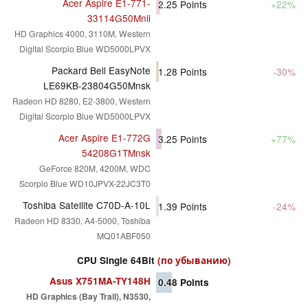
Acer Aspire E1-771-
2.25
Points
+22%
33114G50Mnii
HD Graphics 4000, 3110M, Western
Digital Scorpio Blue WD5000LPVX
Packard Bell EasyNote
1.28
Points
-30%
LE69KB-23804G50Mnsk
Radeon HD 8280, E2-3800, Western
Digital Scorpio Blue WD5000LPVX
Acer Aspire E1-772G
3.25
Points
+77%
54208G1TMnsk
GeForce 820M, 4200M, WDC
Scorpio Blue WD10JPVX-22JC3T0
Toshiba Satellite C70D-A-10L
1.39
Points
-24%
Radeon HD 8330, A4-5000, Toshiba
MQ01ABF050
CPU Single 64Bit
(по убыванию)
Asus X751MA-TY148H
0.48
Points
HD Graphics (Bay Trail), N3530,