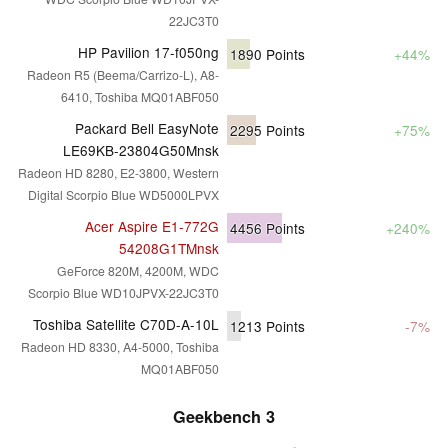
22JC3T0
HP Pavilion 17-f050ng
1890
Points
+44%
Radeon R5 (Beema/Carrizo-L), A8-
6410, Toshiba MQ01ABF050
Packard Bell EasyNote
2295
Points
+75%
LE69KB-23804G50Mnsk
Radeon HD 8280, E2-3800, Western
Digital Scorpio Blue WD5000LPVX
Acer Aspire E1-772G
4456
Points
+240%
54208G1TMnsk
GeForce 820M, 4200M, WDC
Scorpio Blue WD10JPVX-22JC3T0
Toshiba Satellite C70D-A-10L
1213
Points
-7%
Radeon HD 8330, A4-5000, Toshiba
MQ01ABF050
Geekbench 3