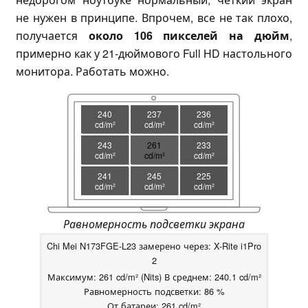
не нужен в принципе. Впрочем, все не так плохо,
получается
около 106 пикселей на дюйм
,
примерно как у 21-дюймового Full HD настольного
монитора. Работать можно.
240
237
236
cd/m²
cd/m²
cd/m²
243
261
233
cd/m²
cd/m²
cd/m²
241
245
225
cd/m²
cd/m²
cd/m²
Равномерность подсветки экрана
Chi Mei N173FGE-L23 замерено через: X-Rite i1Pro
2
Максимум: 261 cd/m² (Nits) В среднем: 240.1 cd/m²
Равномерность подсветки: 86 %
От батареи: 261 cd/m²