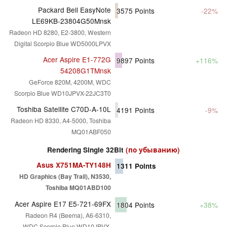
Packard Bell EasyNote
3575
Points
-22%
LE69KB-23804G50Mnsk
Radeon HD 8280, E2-3800, Western
Digital Scorpio Blue WD5000LPVX
Acer Aspire E1-772G
9897
Points
+116%
54208G1TMnsk
GeForce 820M, 4200M, WDC
Scorpio Blue WD10JPVX-22JC3T0
Toshiba Satellite C70D-A-10L
4191
Points
-9%
Radeon HD 8330, A4-5000, Toshiba
MQ01ABF050
Rendering Single 32Bit
(по убыванию)
Asus X751MA-TY148H
1311
Points
HD Graphics (Bay Trail), N3530,
Toshiba MQ01ABD100
Acer Aspire E17 E5-721-69FX
1804
Points
+38%
Radeon R4 (Beema), A6-6310,
WDC Scorpio Blue WD10JPVX-