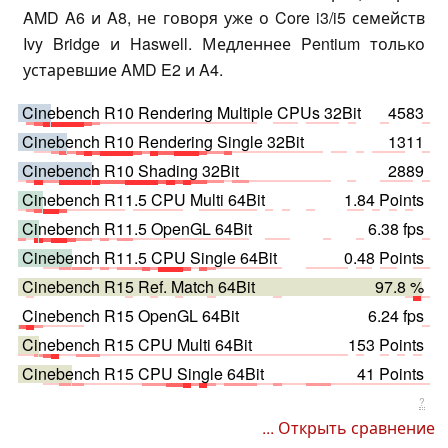
AMD A6 и A8, не говоря уже о Core i3/i5 семейств
Ivy Bridge и Haswell. Медленнее Pentium только
устаревшие AMD E2 и A4.
Cinebench R10 Rendering Multiple CPUs 32Bit
4583
Cinebench R10 Rendering Single 32Bit
1311
Cinebench R10 Shading 32Bit
2889
Cinebench R11.5 CPU Multi 64Bit
1.84 Points
Cinebench R11.5 OpenGL 64Bit
6.38 fps
Cinebench R11.5 CPU Single 64Bit
0.48 Points
Cinebench R15 Ref. Match 64Bit
97.8 %
Cinebench R15 OpenGL 64Bit
6.24 fps
Cinebench R15 CPU Multi 64Bit
153 Points
Cinebench R15 CPU Single 64Bit
41 Points
?
... Открыть сравнение