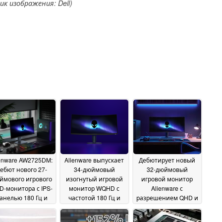
к изображения: Dell)
enware AW2725DM:
Alienware выпускает
Дебютирует новый
ебют нового 27-
34-дюймовый
32-дюймовый
ймового игрового
изогнутый игровой
игровой монитор
D-монитора с IPS-
монитор WQHD с
Alienware с
анелью 180 Гц и
частотой 180 Гц и
разрешением QHD и
еменем отклика 1
контрастностью
изогнутым дисплеем
мс
3000:1
с частотой 180 Гц
04 March 2025
04 March 2025
04