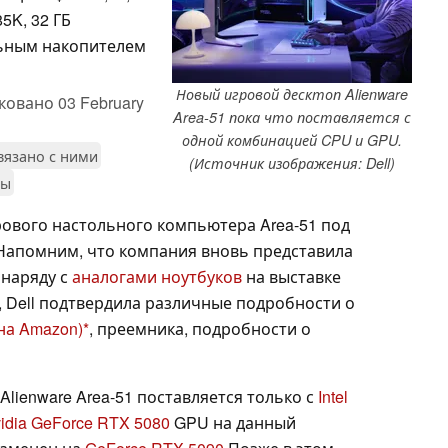
85K, 32 ГБ
ьным накопителем
Новый игровой десктоп Alienware
ковано
03 February
Area-51 пока что поставляется с
одной комбинацией CPU и GPU.
связано с ними
(Источник изображения: Dell)
зы
рового настольного компьютера Area-51 под
 Напомним, что компания вновь представила
наряду с
аналогами ноутбуков
на выставке
о, Dell подтвердила различные подробности о
 на Amazon)
, преемника, подробности о
Alienware Area-51 поставляется только с
Intel
idia GeForce RTX 5080
GPU на данный