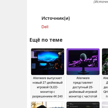
(Источни
Источник(и)
Dell
Ещё по теме
Alienware выпускает
Alienware
Ali
новый 27-дюймовый
представляет
Д
игровой OLED-
доступный 25-
дю
монитор с
дюймовый игровой
QH
разрешением 4K 240
монитор с частотой
п
Гц и разрешением
обновления 320 Гц
вр
05
166 PPI
05 March 2025
March 2025