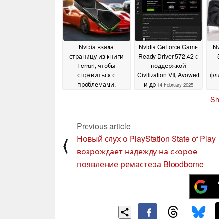
Nvidia взяла
Nvidia GeForce Game
Nv
страницу из книги
Ready Driver 572.42 с
Ferrari, чтобы
поддержкой
справиться с
Civilization VII, Avowed
фл
проблемами,
и др
14 February 2025
связанными с
Sh
запасами RTX 5090 и
RTX 5080
пр
21 February
ра
2025
Previous article
Новый слух о PlayStation State of Play
⟨
возрождает надежду на скорое
появление ремастера Bloodborne