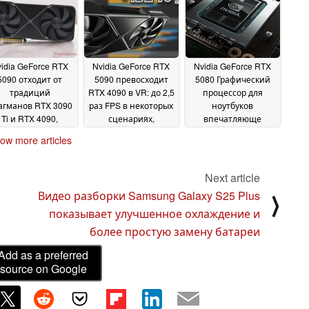
March 2025
idia GeForce RTX
Nvidia GeForce RTX
Nvidia GeForce RTX
5090 отходит от
5090 превосходит
5080 Графический
традиций
RTX 4090 в VR: до 2,5
процессор для
агманов RTX 3090
раз FPS в некоторых
ноутбуков
Ti и RTX 4090,
сценариях,
впечатляюще
отказываясь от
примерно на 50%
превосходит RTX
ow more articles
VRAM ECC для
больше в других
4080 в
11
офессиональных
синтетическом
February 2025
бочих нагрузок
бенчмарке
13
06 February
Next article
February 2025
2025
Видео разборки Samsung Galaxy S25 Plus
⟩
показывает улучшенное охлаждение и
более простую замену батареи
Add as a preferred
source on Google