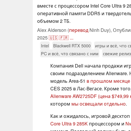
вместе с процессором Intel Core Ultra 9 2
оперативной памяти DDR5 и твердотел
объемом 2 ТБ.
Alex Alderson (
перевод
Ninh Duy),
Опубли
2025
🇺🇸
🇫🇷
...
Intel
Blackwell RTX 5000
игры и всё, что 
PC и всё, что связано с ним
свежие рели
Компания Dell начала продажи иг
своим подразделением Alienware.
модель Area-51
в прошлом месяце
CES 2025 в Лас-Вегасе. Кроме тог
Alienware AW2725DF
(цена $749,99
котором
мы освещали отдельно
.
Как и ожидалось, игровой десктоп 
Core Ultra 9 285K
процессором и
Nv