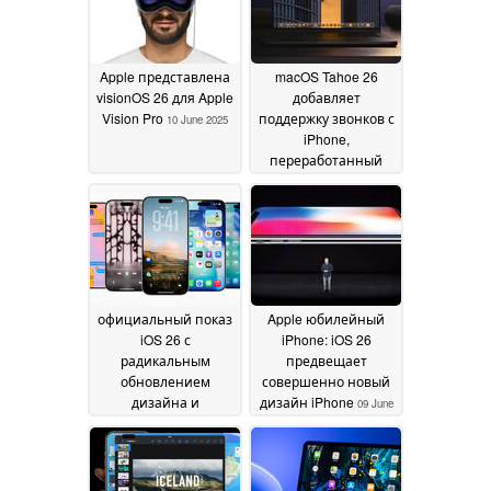
Apple представлена
macOS Tahoe 26
visionOS 26 для Apple
добавляет
Vision Pro
поддержку звонков с
10 June 2025
iPhone,
переработанный
интерфейс и новые
инструменты
искусственного
интеллекта
10 June
2025
официальный показ
Apple юбилейный
iOS 26 с
iPhone: iOS 26
радикальным
предвещает
обновлением
совершенно новый
дизайна и
дизайн iPhone
09 June
множеством новых
2025
функций
10 June 2025