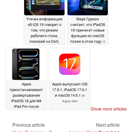
Yтечка информации
Марк Гурман
об iOS 19 говорит о
считает, что iPadOS
том, что режим
19 принесет новые
рабочего стола,
функции из macOS
похожий на DeX,
позже в этом году
15
появится на iPhone
April 2025
17 Air и компании -
iPadOS 19 получит
обновленный Stage
Manager 2.0
25 April 2025
Apple
Apple выпускает iOS
приостанавливает
17.6.1, iPadOS 17.6.1
развертывание
и macOS 14.6.1
08
iPadOS 18 для M4
August 2024
iPad Pro после
Show more articles
сообщений об
окирпиченных
устройствах
Previous article
Next article
18
September 2024