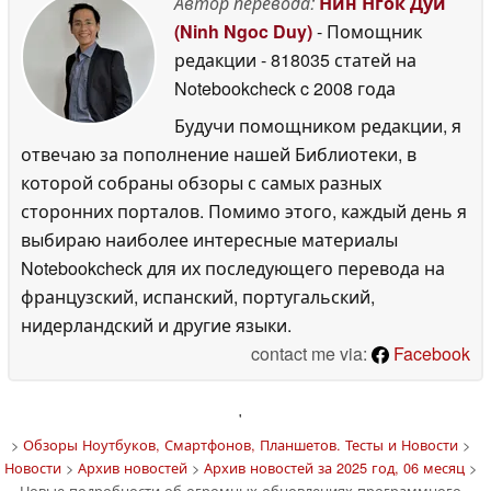
Автор перевода:
Нин Нгок Дуй
(Ninh Ngoc Duy)
- Помощник
редакции
- 818035 статей на
Notebookcheck
c 2008 года
Будучи помощником редакции, я
отвечаю за пополнение нашей Библиотеки, в
которой собраны обзоры с самых разных
сторонних порталов. Помимо этого, каждый день я
выбираю наиболее интересные материалы
Notebookcheck для их последующего перевода на
французский, испанский, португальский,
нидерландский и другие языки.
contact me via:
Facebook
'
>
Обзоры Ноутбуков, Смартфонов, Планшетов. Тесты и Новости
>
Новости
>
Архив новостей
>
Архив новостей за 2025 год, 06 месяц
>
Новые подробности об огромных обновлениях программного