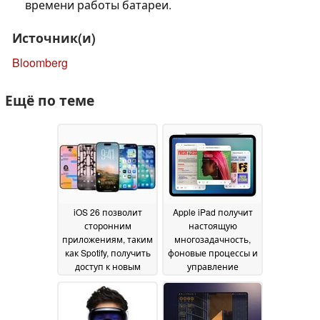
времени работы батареи.
Источник(и)
Bloomberg
Ещё по теме
iOS 26 позволит
Apple iPad получит
сторонним
настоящую
приложениям, таким
многозадачность,
как Spotify, получить
фоновые процессы и
доступ к новым
управление
функциям Apple
файлами в iPadOS 26
Music
16 June 2025
10 June 2025