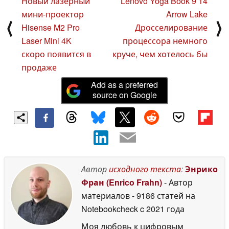
Новый лазерный
Lenovo Yoga Book 9 14
мини-проектор
Arrow Lake
⟨
⟩
Hisense M2 Pro
Дросселирование
Laser Mini 4K
процессора немного
скоро появится в
круче, чем хотелось бы
продаже
Add as a preferred
source on Google
Автор
исходного текста
:
Энрико
Фран (Enrico Frahn)
- Автор
материалов
- 9186 статей на
Notebookcheck
c 2021 года
Моя любовь к цифровым