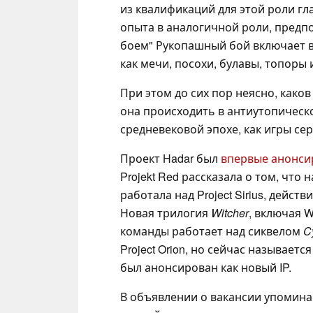
из квалификаций для этой роли гл
опыта в аналогичной роли, предп
боем" Рукопашный бой включает в
как мечи, посохи, булавы, топоры и
При этом до сих пор неясно, каков
она происходить в антиутопическ
средневековой эпохе, как игры се
Проект Hadar был
впервые анонси
Projekt Red рассказала о том, что
работала над Project Sirius, дейст
Новая трилогия
Witcher
, включая W
команды работает над сиквелом
C
Project Orion, но сейчас называется
был анонсирован как новый IP.
В объявлении о вакансии упоминает