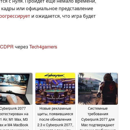
ется с нуля. Пройдет еще немало времени,
о кадры или официальное представление
рогрессирует
и ожидается, что игра будет
в CDPR
через
Tech4gamers
Cyberpunk 2077
Новые рекламные
Системные
ротестирован на
щиты, появившиеся
требования
1 Air, M1 Max, M3
после обновления
Cyberpunk 2077 для
ax и M4 MacBook
2.3 к Cyberpunk 2077,
Mac подтверждают