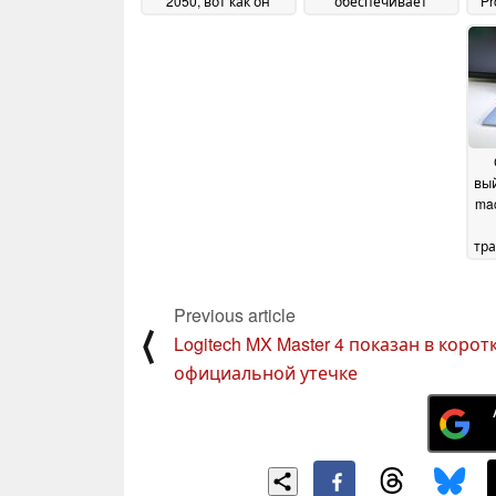
2050, вот как он
обеспечивает
Pr
работает с Cyberpunk
значительный
2077 при 17 Вт.
прирост FPS на PS5
ка
24 July
Pro
2025
22 July 2025
вый
ma
тр
Previous article
⟨
Logitech MX Master 4 показан в корот
официальной утечке