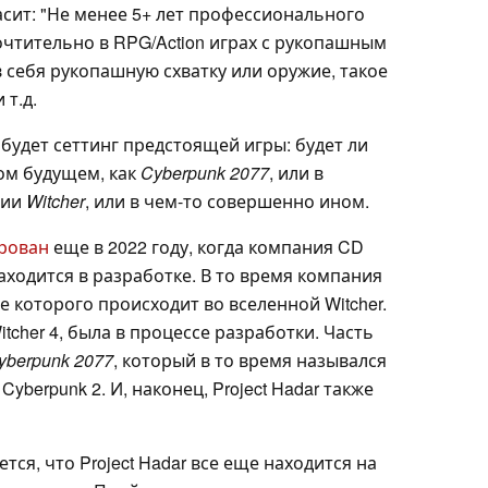
асит: "Не менее 5+ лет профессионального
очтительно в RPG/Action играх с рукопашным
 себя рукопашную схватку или оружие, такое
 т.д.
 будет сеттинг предстоящей игры: будет ли
ом будущем, как
Cyberpunk 2077
, или в
рии
Witcher
, или в чем-то совершенно ином.
рован
еще в 2022 году, когда компания CD
 находится в разработке. В то время компания
вие которого происходит во вселенной Witcher.
itcher 4, была в процессе разработки. Часть
yberpunk 2077
, который в то время назывался
 Cyberpunk 2. И, наконец, Project Hadar также
ся, что Project Hadar все еще находится на