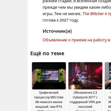
ранней стадии, и вселенная созда
прежде чем мы увидим какие-либ
игры. Тем не менее,
The Witcher 4
п
готова к 2027 году.
Источник(и)
Объявление о приеме на работу 
Ещё по теме
Графический
Обновление 2.3
процессор MSI Claw
Cyberpunk 2077 с
п
A8 немного менее
поддержкой VRR для
M
мощный, чем RTX
консолей
M