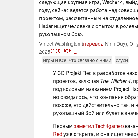
следующая крупная игра, Witcher 4, выйд
году, сейчас ведется работа над совер
проектом, рассчитанным на отдаленное 
Hadar ищет человека с опытом в ролевы
рукопашном бою.
Vineet Washington (
перевод
Ninh Duy),
Оп
2025
🇺🇸
🇪🇸
...
игры и всё, что связано с ними
слухи
У CD Projekt Red в разработке на
проектов, включая
The Witcher 4
, 
под кодовым названием Project Ha
но ожидалось, что компания обрат
похоже, это действительно так, и 
рукопашный бой или будет в значи
Первым
заметил Tech4gamers
вака
Red
уже открыта, и она ищет чело