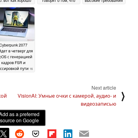
o: вот как хорошо
говорят о том, что
высокие требования
он работает на
азартные игры могут
к аппаратному
ждом из них
прийти в Ночной
обеспечению и
20 July
город
ограниченную
2025
19 July 2025
функциональность
трассировки лучей
16
July 2025
Cyberpunk 2077
дет в четверг для
cOS с генерацией
кадров FSR и
ассировкой пути
16
July 2025
Next article
⟩
кой
VisionAI: Умные очки с камерой, аудио- и
видеозаписью
Add as a preferred
source on Google