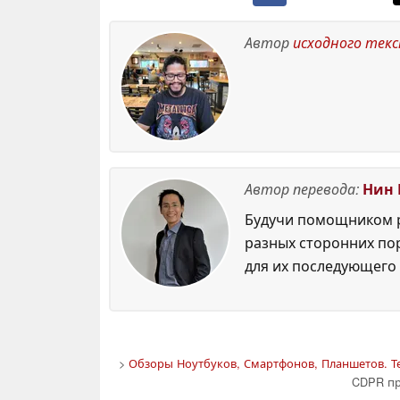
Автор
исходного тек
Автор перевода:
Нин 
Будучи помощником р
разных сторонних по
для их последующего 
>
Обзоры Ноутбуков, Смартфонов, Планшетов. Т
CDPR пр