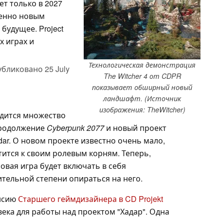
ет только в 2027
шенно новым
будущее. Project
х играх и
Технологическая демонстрация
убликовано
25 July
The Witcher 4 от CDPR
показывает обширный новый
ландшафт. (Источник
изображения: TheWitcher)
ходится множество
продолжение
Cyberpunk 2077
и новый проект
dar. О новом проекте известно очень мало,
ится к своим ролевым корням. Теперь,
новая игра будет включать в себя
тельной степени опираться на него.
нсию
Старшего геймдизайнера в CD Projekt
века для работы над проектом "Хадар". Одна