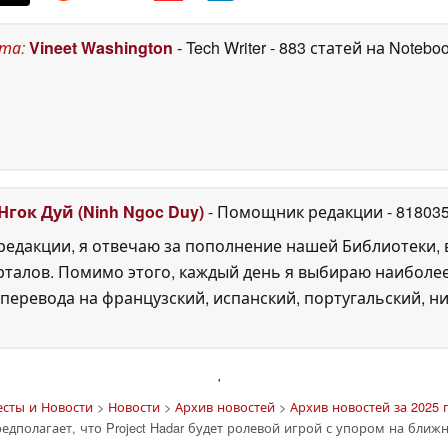
ста
:
Vineet Washington
- Tech Writer
- 883 статей на Notebo
Нгок Дуй (Ninh Ngoc Duy)
- Помощник редакции
- 81803
едакции, я отвечаю за пополнение нашей Библиотеки, 
рталов. Помимо этого, каждый день я выбираю наиболе
перевода на французский, испанский, португальский, ни
'
есты и Новости
>
Новости
>
Архив новостей
>
Архив новостей за 2025 
едполагает, что Project Hadar будет ролевой игрой с упором на ближ