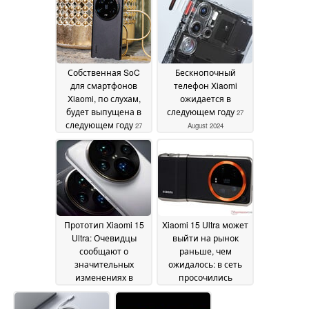
Собственная SoC
Бескнопочный
для смартфонов
телефон Xiaomi
Xiaomi, по слухам,
ожидается в
будет выпущена в
следующем году
27
следующем году
27
August 2024
August 2024
Прототип Xiaomi 15
Xiaomi 15 Ultra может
Ultra: Очевидцы
выйти на рынок
сообщают о
раньше, чем
значительных
ожидалось: в сеть
изменениях в
просочились
камере Leica,
подробности о 200
потенциальном
МП камере
26 August