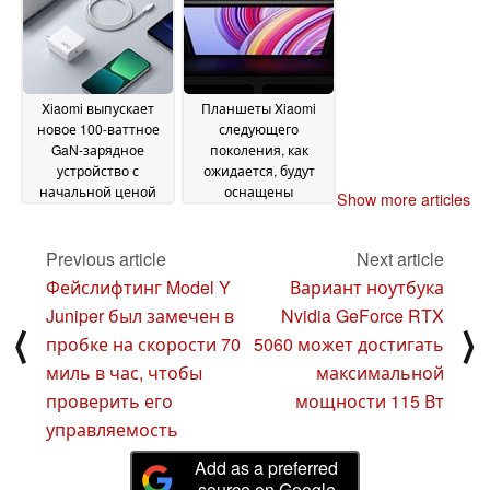
сенсоре размером
2024
более 1 дюйма
26
August 2024
Xiaomi выпускает
Планшеты Xiaomi
новое 100-ваттное
следующего
GaN-зарядное
поколения, как
устройство с
ожидается, будут
начальной ценой
оснащены
Show more articles
~$28
аппаратным
26 August 2024
обеспечением
премиум-класса и
Previous article
Next article
двумя портами USB-
Фейслифтинг Model Y
Вариант ноутбука
C
26 August 2024
Juniper был замечен в
Nvidia GeForce RTX
⟨
⟩
пробке на скорости 70
5060 может достигать
миль в час, чтобы
максимальной
проверить его
мощности 115 Вт
управляемость
Add as a preferred
source on Google