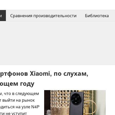
и
Сравнения производительности
Библиотека
ртфонов Xiaomi, по слухам,
ующем году
м, что в следующем
т выйти на рынок
диться на узле N4P
и не уступит