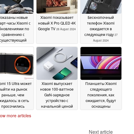
Показаны новые
Xiaomi показывает
Бескнопочный
арт-часы Xiaomi с
новый X Pro QLED 4K
телефон Xiaomi
бновлениями по
Google TV
ожидается в
28 August 2024
сравнению с
следующем году
27
существующей
August 2024
рией Redmi Watch
4
28 August 2024
omi 15 Ultra может
Xiaomi выпускает
Планшеты Xiaomi
выйти на рынок
новое 100-ваттное
следующего
раньше, чем
GaN-зарядное
поколения, как
жидалось: в сеть
устройство с
ожидается, будут
просочились
начальной ценой
оснащены
одробности о 200
~$28
аппаратным
26 August 2024
ow more articles
П камере
обеспечением
26 August
премиум-класса и
2024
двумя портами USB-
Next article