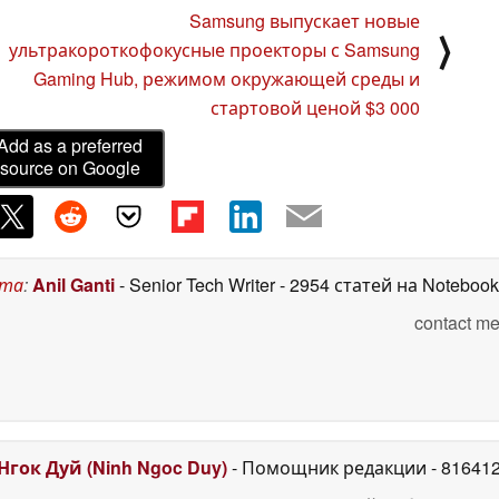
C
26 August 2024
Samsung выпускает новые
⟩
ультракороткофокусные проекторы с Samsung
Gaming Hub, режимом окружающей среды и
стартовой ценой $3 000
Add as a preferred
source on Google
ста
:
Anil Ganti
- Senior Tech Writer
- 2954 статей на Noteboo
contact me
Нгок Дуй (Ninh Ngoc Duy)
- Помощник редакции
- 81641