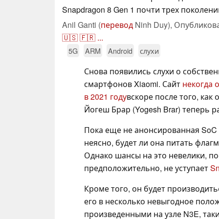
Snapdragon 8 Gen 1 почти трех поколени
Anil Ganti (
перевод
Ninh Duy),
Опубликов
🇺🇸
🇫🇷
...
5G
ARM
Android
слухи
Снова появились слухи о собстве
смартфонов Xiaomi. Сайт
некогда 
в 2021 году
вскоре после того, как 
Йогеш Брар (Yogesh Brar) теперь 
Пока еще не анонсированная SoC 
неясно, будет ли она питать флагм
Однако шансы на это невелики, по
предположительно, не уступает
Sn
Кроме того, он будет производить
его в несколько невыгодное поло
произведенными на узле N3E, так