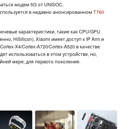
ваться модем 5G от UNISOC,
используется в недавно анонсированном
T760
ючевые характеристики, такие как CPU/GPU.
нно, HiSilicon), Xiaomi имеет доступ к IP Arm и
ortex-X4/Cortex-A720/Cortex-A520 в качестве
дет использоваться в этом устройстве, но,
райней мере, для первого поколения.