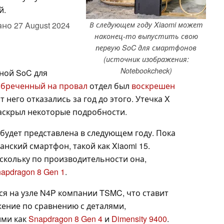
й.
ано
27 August 2024
В следующем году Xiaomi может
наконец-то выпустить свою
первую SoC для смартфонов
(источник изображения:
Notebookcheck)
нной SoC для
обреченный на провал
отдел был
воскрешен
от него отказались за год до этого. Утечка X
раскрыл некоторые подробности.
будет представлена в следующем году. Пока
анский смартфон, такой как Xiaomi 15.
скольку по производительности она,
apdragon 8 Gen 1
.
ся на узле N4P компании TSMC, что ставит
жение по сравнению с деталями,
ими как
Snapdragon 8 Gen 4
и
Dimensity 9400
.