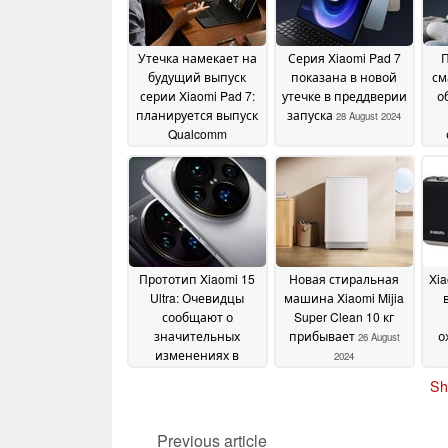
Утечка намекает на
Серия Xiaomi Pad 7
будущий выпуск
показана в новой
см
серии Xiaomi Pad 7:
утечке в преддверии
о
планируется выпуск
запуска
28 August 2024
Qualcomm
Snapdragon 8 Gen 3 и
се
обновление OLED-
дисплеев
31 August 2024
Прототип Xiaomi 15
Новая стиральная
Xia
Ultra: Очевидцы
машина Xiaomi Mijia
сообщают о
Super Clean 10 кг
значительных
прибывает
о
26 August
изменениях в
2024
камере Leica,
п
Sh
потенциальном
М
сенсоре размером
более 1 дюйма
26
Previous article