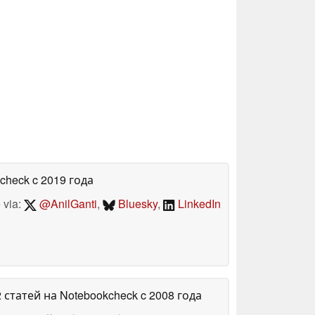
kcheck
c 2019 года
 via:
@AnilGanti
,
Bluesky
,
LinkedIn
2 статей на Notebookcheck
c 2008 года