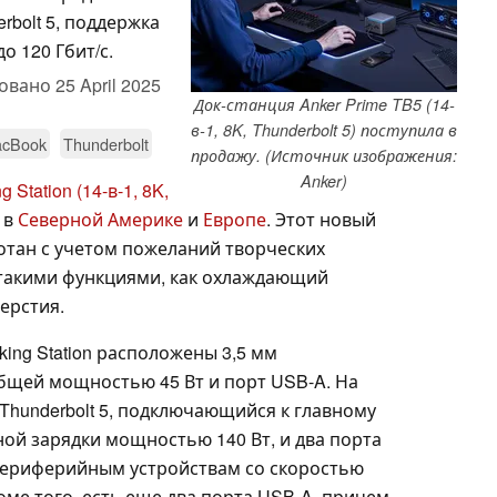
rbolt 5, поддержка
о 120 Гбит/с.
овано
25 April 2025
Док-станция Anker Prime TB5 (14-
в-1, 8K, Thunderbolt 5) поступила в
cBook
Thunderbolt
продажу. (Источник изображения:
Anker)
 Station (14-в-1, 8K,
 в
Северной Америке
и
Европе
. Этот новый
отан с учетом пожеланий творческих
 такими функциями, как охлаждающий
ерстия.
ing Station расположены 3,5 мм
общей мощностью 45 Вт и порт USB-A. На
Thunderbolt 5, подключающийся к главному
ой зарядки мощностью 140 Вт, и два порта
 периферийным устройствам со скоростью
оме того, есть еще два порта USB-A, причем