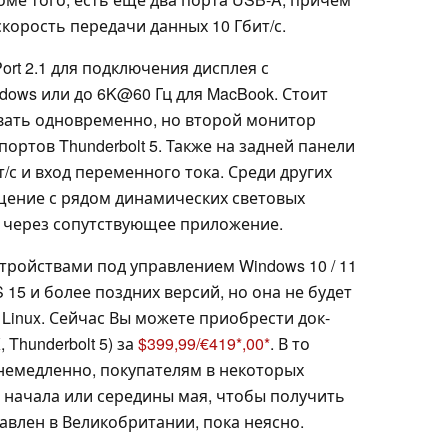
корость передачи данных 10 Гбит/с.
ort 2.1 для подключения дисплея с
dows или до 6K@60 Гц для MacBook. Стоит
овать одновременно, но второй монитор
ортов Thunderbolt 5. Также на задней панели
т/с и вход переменного тока. Среди других
щение с рядом динамических световых
 через сопутствующее приложение.
стройствами под управлением Windows 10 / 11
 15 и более поздних версий, но она не будет
Linux. Сейчас Вы можете приобрести док-
 Thunderbolt 5) за
$399,99/€419
,00
. В то
 немедленно, покупателям в некоторых
 начала или середины мая, чтобы получить
тавлен в Великобритании, пока неясно.