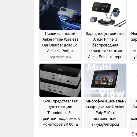
Появился новый
Зарядное устройство
Но
Anker Prime Wireless
Anker Prime и
за
Car Charger (MagGo,
беспроводная
AirCool, Pad)
зарядная станция
се
12
Anker Prime теперь
у
September 2025
официальные
04
September 2025
OWC представляет
Многофункциональный
док-станцию
смарт-дисплей Anker
Ла
Thunderbolt 5 с
Eufy E10 со
тройной поддержкой
встроенным
ох
мониторов 8K 60 Гц
аккумулятором
ожидается в
ст
19 May 2025
Sh
ближайшее время
09