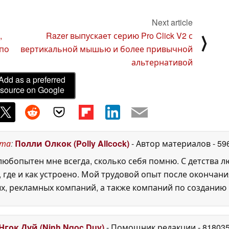
привлекательных
цветах
05 May 2025
Next article
,
Razer выпускает серию Pro Click V2 с
⟩
 по
вертикальной мышью и более привычной
альтернативой
Add as a preferred
source on Google
ста
:
Полли Олкок (Polly Allcock)
- Автор материалов
- 59
юбопытен мне всегда, сколько себя помню. С детства 
, где и как устроено. Мой трудовой опыт после окончани
х, рекламных компаний, а также компаний по созданию
Нгок Дуй (Ninh Ngoc Duy)
- Помощник редакции
- 81803