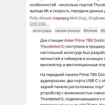
особенностей - несколько портов Thunde
выхода 8K и скорость передачи данных д
Polly Allcock (
перевод
Ninh Duy),
Опублик
🇺🇸
🇨🇳
...
аксессуары
свежие релизы
Windows
Ma
Док-станция
Anker Prime TB5 Docking
Thunderbolt 5)
поступила в продажу
настольный аксессуар был разраб
личностей и геймеров и оснащен
вентилятор и вентиляционные отв
На передней панели Prime TB5 Dock
аудиоразъем, два порта USB-C с 
задней панели расположены порт 
устройству с возможностью сквозн
Thunderbolt 5, подключающиеся к
передачи данных до 120 Гбит/с. Кр