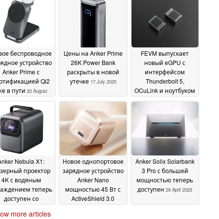
вое беспроводное
Цены на Anker Prime
FEVM выпускает
рядное устройство
26K Power Bank
новый eGPU с
Anker Prime с
раскрыты в новой
интерфейсом
ртификацией Qi2
утечке
Thunderbolt 5,
17 July 2025
же в пути
OCuLink и ноутбуком
20 August
до RTX 4090
2025
27 May
2025
Anker Nebula X1:
Новое однопортовое
Anker Solix Solarbank
зерный проектор
зарядное устройство
3 Pro с большей
4K с водяным
Anker Nano
мощностью теперь
лаждением теперь
мощностью 45 Вт с
доступен
29 April 2025
доступен со
ActiveShield 3.0
артовой скидкой
представлено в
08
ow more articles
Китае в более
May 2025