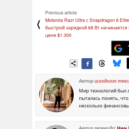
May 2025
Previous article
Motorola Razr Ultra с Snapdragon 8 Elite
⟨
быстрой зарядкой 68 Вт начинается
цене $1 300
Автор
исходного тек
Мир технологий был л
пыталась понять, что
несколько финансовы
Автор перевода:
Нин 