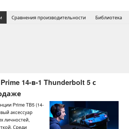
и
Сравнения производительности
Библиотека
rime 14-в-1 Thunderbolt 5 с
родаже
ции Prime TB5 (14-
новый аксессуар
х личностей,
ткой. Среди