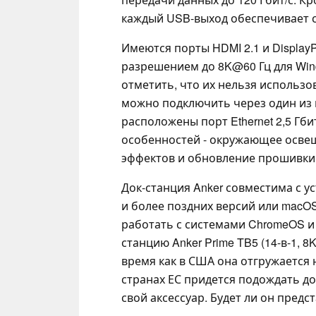
каждый USB-выход обеспечивает с
Имеются порты HDMI 2.1 и DisplayP
разрешением до 8K@60 Гц для Win
отметить, что их нельзя использ
можно подключить через один из п
расположены порт Ethernet 2,5 Гби
особенностей - окружающее осве
эффектов и обновление прошивки
Док-станция Anker совместима с у
и более поздних версий или macOS
работать с системами ChromeOS и 
станцию Anker Prime TB5 (14-в-1, 8K,
время как в США она отгружается
странах ЕС придется подождать до
свой аксессуар. Будет ли он предс