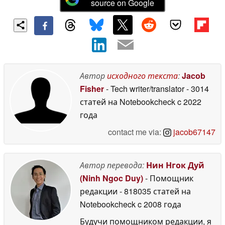
source on Google
Автор
исходного текста
:
Jacob
Fisher
- Tech writer/translator
- 3014
статей на Notebookcheck
c 2022
года
contact me via:
jacob67147
Автор перевода:
Нин Нгок Дуй
(Ninh Ngoc Duy)
- Помощник
редакции
- 818035 статей на
Notebookcheck
c 2008 года
Будучи помощником редакции, я