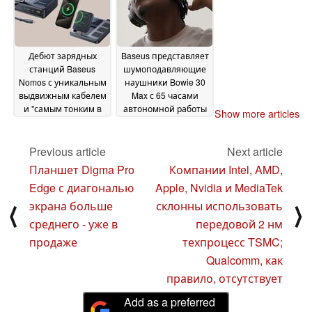
Дебют зарядных
Baseus представляет
станций Baseus
шумоподавляющие
Nomos с уникальным
наушники Bowie 30
выдвижным кабелем
Max с 65 часами
и "самым тонким в
автономной работы
Show more articles
мире" дизайном
25
16 October 2024
October 2024
Previous article
Next article
Планшет Digma Pro
Компании Intel, AMD,
Edge с диагональю
Apple, Nvidia и MediaTek
экрана больше
склонны использовать
⟨
⟩
среднего - уже в
передовой 2 нм
продаже
техпроцесс TSMC;
Qualcomm, как
правило, отсутствует
Add as a preferred