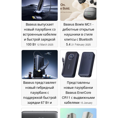
Baseus выпускает
Baseus Bowie MC1 -
новый пауэрбанк со
дебютные открытые
встроенным кабелем
наушники в стиле
и быстрой зарядкой
клипсы с Bluetooth
100 Вт
5.4
12 March 2025
21 February 2025
Baseus представляет
Представлены
новый гибридный
новые пауэрбанки
пауэрбанк с
Baseus EnerCore
поддержкой быстрой
CR11 с выдвижными
зарядки 67 Вт и
кабелями
15 January
встроенным кабелем
2025
15 January 2025