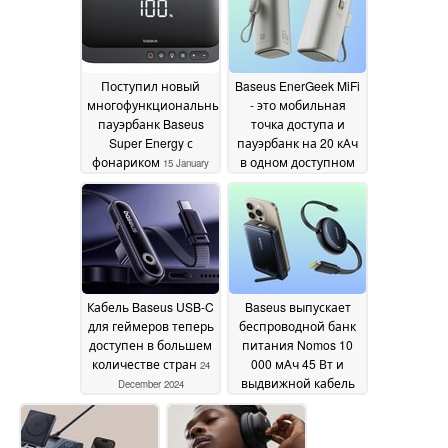
Поступил новый
Baseus EnerGeek MiFi
многофункциональный
- это мобильная
пауэрбанк Baseus
точка доступа и
Super Energy с
пауэрбанк на 20 кАч
фонариком
в одном доступном
15 January
устройстве
2025
11 January
2025
Кабель Baseus USB-C
Baseus выпускает
для геймеров теперь
беспроводной банк
доступен в большем
питания Nomos 10
количестве стран
000 мАч 45 Вт и
24
выдвижной кабель
December 2024
USB-C
26 October 2024