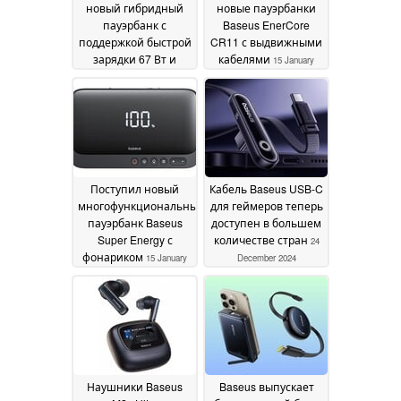
новый гибридный
новые пауэрбанки
пауэрбанк с
Baseus EnerCore
поддержкой быстрой
CR11 с выдвижными
зарядки 67 Вт и
кабелями
15 January
встроенным кабелем
2025
15 January 2025
Поступил новый
Кабель Baseus USB-C
многофункциональный
для геймеров теперь
пауэрбанк Baseus
доступен в большем
Super Energy с
количестве стран
24
фонариком
15 January
December 2024
2025
Наушники Baseus
Baseus выпускает