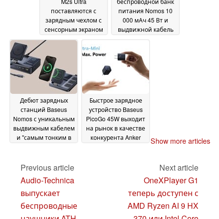
M2s Ultra
беспроводной банк
поставляются с
питания Nomos 10
зарядным чехлом с
000 мАч 45 Вт и
сенсорным экраном
выдвижной кабель
и ANC
USB-C
28 November 2024
26 October 2024
Дебют зарядных
Быстрое зарядное
станций Baseus
устройство Baseus
Nomos с уникальным
PicoGo 45W выходит
выдвижным кабелем
на рынок в качестве
и "самым тонким в
конкурента Anker
Show more articles
мире" дизайном
Nano II
25
01 October 2024
October 2024
Previous article
Next article
Audio-Technica
OneXPlayer G1
выпускает
теперь доступен с
беспроводные
AMD Ryzen AI 9 HX
наушники ATH-
370 или Intel Core