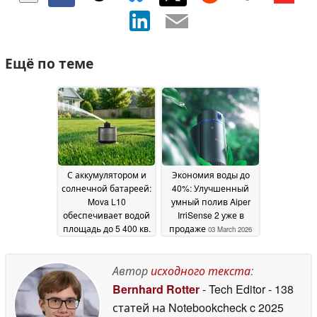
Ещё по теме
С аккумулятором и
Экономия воды до
солнечной батареей:
40%: Улучшенный
Mova L10
умный полив Aiper
обеспечивает водой
IrriSense 2 уже в
площадь до 5 400 кв.
продаже
03 March 2026
футов
12 May 2026
Автор
исходного текста
:
Bernhard Rotter
- Tech Editor
- 138
статей на Notebookcheck
c 2025