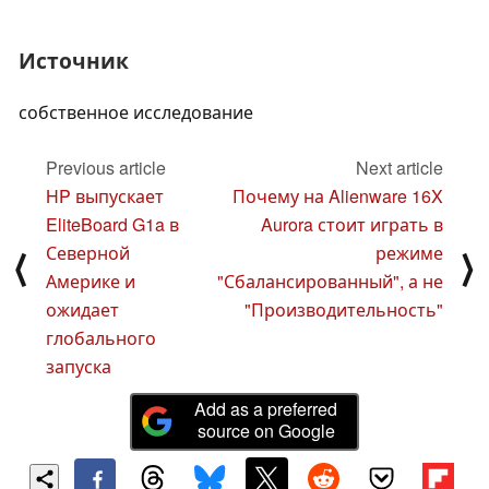
Источник
собственное исследование
Previous article
Next article
HP выпускает
Почему на Alienware 16X
EliteBoard G1a в
Aurora стоит играть в
Северной
режиме
⟨
⟩
Америке и
"Сбалансированный", а не
ожидает
"Производительность"
глобального
запуска
Add as a preferred
source on Google