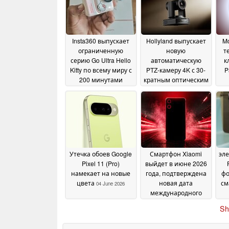
Insta360 выпускает
Hollyland выпускает
Mo
ограниченную
новую
т
серию Go Ultra Hello
автоматическую
к
Kitty по всему миру с
PTZ-камеру 4K с 30-
P
200 минутами
кратным оптическим
работы
зумом
11 June 2026
05 June 2026
Утечка обоев Google
Смартфон Xiaomi
эле
Pixel 11 (Pro)
выйдет в июне 2026
намекает на новые
года, подтверждена
фо
цвета
новая дата
см
04 June 2026
международного
релиза
03 June 2026
Sh