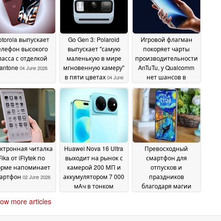
torola выпускает
Go Gen 3: Polaroid
Игровой флагман
елефон высокого
выпускает "самую
покоряет чарты
ласса с отделкой
маленькую в мире
производительности
antone
мгновенную камеру"
AnTuTu, у Qualcomm
04 June 2026
в пяти цветах
нет шансов в
04 June
среднем сегменте
2026
04
June 2026
ктронная читалка
Huawei Nova 16 Ultra
Превосходный
Fika от iFlytek по
выходит на рынок с
смартфон для
рме напоминает
камерой 200 МП и
отпусков и
артфон
аккумулятором 7 000
праздников
02 June 2026
мАч в тонком
благодаря магии
корпусе
макросъемки -
01 June 2026
ow more articles
только не для пляжа
30 May 2026