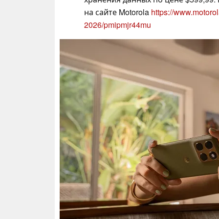
на сайте Motorola
https://www.motoro
2026/pmipmjr44mu