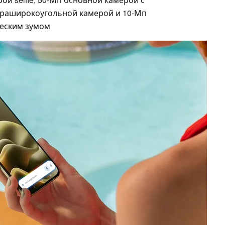
ьтраширокоугольной камерой и 10-Мп
ческим зумом