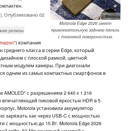
омпактен.
),
Опубликовано
02
ⓘ Motorola
Motorola Edge 2026 имеет
привлекательную заднюю панель
жие релизы
с тканевой поверхностью.
Amazon
) компания
н среднего класса в серии Edge, который
 дизайном с плоской рамкой, цветной
атным модулем камеры. При диагонали
тся одним из самых компактных смартфонов в
me AMOLED" с разрешением 2 640 x 1 216
 и впечатляющей пиковой яркостью HDR в 5
корпус, Motorola установила аккумулятор
но заряжать как через USB-C с мощностью
ти с мощностью до 15 Вт. Motorola Edge 2026
й selfie, 50-Мп основной камерой с