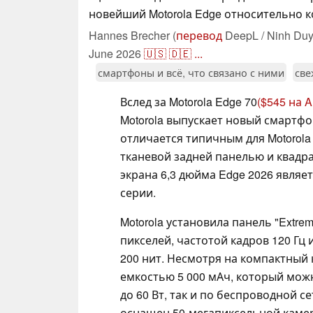
новейший Motorola Edge относительно к
Hannes Brecher (
перевод
DeepL / Ninh Duy
June 2026
🇺🇸
🇩🇪
...
смартфоны и всё, что связано с ними
све
Вслед за Motorola Edge 70
($545 на 
Motorola выпускает новый смартфо
отличается типичным для Motorola
тканевой задней панелью и квадр
экрана 6,3 дюйма Edge 2026 являе
серии.
Motorola установила панель "Extre
пикселей, частотой кадров 120 Гц
200 нит. Несмотря на компактный 
емкостью 5 000 мАч, который мож
до 60 Вт, так и по беспроводной се
оснащен 50-мегапиксельной камеро