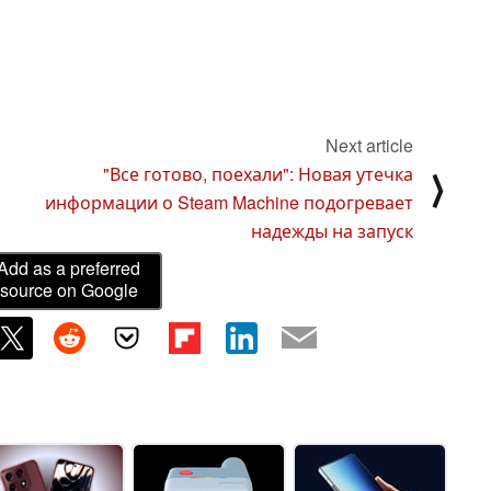
Next article
"Все готово, поехали": Новая утечка
⟩
информации о Steam Machine подогревает
надежды на запуск
Add as a preferred
source on Google