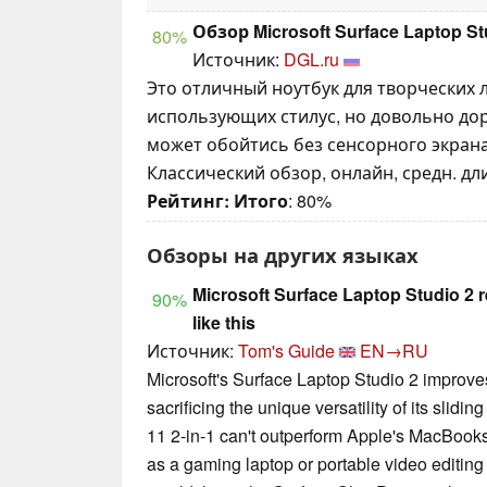
Обзор Microsoft Surface Laptop St
80%
Источник:
DGL.ru
Это отличный ноутбук для творческих 
использующих стилус, но довольно доро
может обойтись без сенсорного экрана
Классический обзор, онлайн, средн. дл
Рейтинг:
Итого
: 80%
Обзоры на других языках
Microsoft Surface Laptop Studio 2
90%
like this
Источник:
Tom's Guide
EN→RU
Microsoft's Surface Laptop Studio 2 improves
sacrificing the unique versatility of its slid
11 2-in-1 can't outperform Apple's MacBooks,
as a gaming laptop or portable video editing