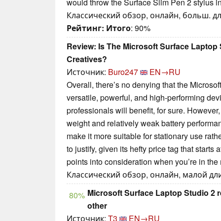
would throw the Surface Slim Pen 2 stylus in 
Классический обзор, онлайн, больш. дли
Рейтинг:
Итого
: 90%
Review: Is The Microsoft Surface Laptop
Creatives?
Источник:
Buro247
EN→RU
Overall, there’s no denying that the Microsof
versatile, powerful, and high-performing dev
professionals will benefit, for sure. However,
weight and relatively weak battery performanc
make it more suitable for stationary use rath
to justify, given its hefty price tag that star
points into consideration when you’re in the
Классический обзор, онлайн, малой длин
Microsoft Surface Laptop Studio 2 r
80%
other
Источник:
T3
EN→RU