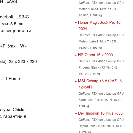
CH - cAVS
GeForce RTX 4060 Laptop GPU,
Meteor Lake-H Ultra 7 155H,
16.00", 2.209 kg
nderbolt, USB-C
Honor MagicBook Pro 16
ъёмы: 3.5 mm
2024
к освещённости
GeForce RTX 4060 Laptop GPU,
Meteor Lake-H Ultra 7 155H,
i-Fi 5/ax = Wi-
16.00", 1.893 kg
HP Omen 16-xf0000
): 22 x 323 x 230
GeForce RTX 4060 Laptop GPU,
Phoenix (Zen 4) R7 7840HS,
16.10", 2.44 kg
ws 11 Home
MSI Cyborg 15 A12VF, i5-
12450H
GeForce RTX 4060 Laptop GPU,
Alder Lake-P i5-12450H, 15.60",
1.98 kg
ура: Chiclet,
Dell Inspiron 16 Plus 7630
. гарантии в
GeForce RTX 4060 Laptop GPU,
Raptor Lake-H i7-13700H, 16.00",
2.179 kg