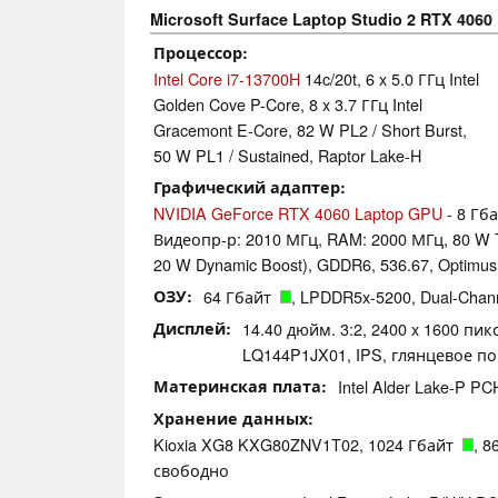
Microsoft Surface Laptop Studio 2 RTX 4060
Процессор
Intel Core i7-13700H
14c/20t, 6 x 5.0 ГГц Intel
Golden Cove P-Core, 8 x 3.7 ГГц Intel
Gracemont E-Core, 82 W PL2 / Short Burst,
50 W PL1 / Sustained, Raptor Lake-H
Графический адаптер
NVIDIA GeForce RTX 4060 Laptop GPU
- 8 Гб
Видеопр-р: 2010 МГц, RAM: 2000 МГц, 80 W TD
20 W Dynamic Boost), GDDR6, 536.67, Optimus
ОЗУ
64 Гбайт
, LPDDR5x-5200, Dual-Chann
Дисплей
14.40 дюйм. 3:2, 2400 x 1600 пикс
LQ144P1JX01, IPS, глянцевое по
Материнская плата
Intel Alder Lake-P PC
Хранение данных
Kioxia XG8 KXG80ZNV1T02, 1024 Гбайт
, 8
свободно