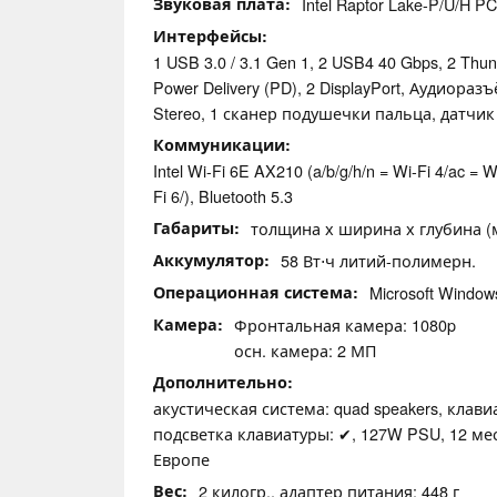
Звуковая плата
Intel Raptor Lake-P/U/H P
Интерфейсы
1 USB 3.0 / 3.1 Gen 1, 2 USB4 40 Gbps, 2 Thu
Power Delivery (PD), 2 DisplayPort, Аудиораз
Stereo, 1 сканер подушечки пальца, датчи
Коммуникации
Intel Wi-Fi 6E AX210 (a/b/g/h/n = Wi-Fi 4/ac = W
Fi 6/), Bluetooth 5.3
Габариты
толщина х ширина х глубина (мм
Аккумулятор
58 Вт⋅ч литий-полимерн.
Операционная система
Microsoft Windo
Камера
Фронтальная камера: 1080p
осн. камера: 2 МП
Дополнительно
акустическая система: quad speakers, клавиат
подсветка клавиатуры: ✔, 127W PSU, 12 мес
Европе
Вес
2 килогр., адаптер питания: 448 г