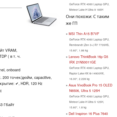
GeForce RTX 4060 Laptop GPU,
Meteor Lake-H Ultra 9 185H
Они похожи: С таким
же ГП
MSI Thin A15 B7VF
GeForce RTX 4060 Laptop GPU,
Rembrandt (Zen 3+) R7 7735HS,
айт VRAM,
15.60", 1.86 kg
P ( в т. ч.
Lenovo ThinkBook 16p G5
IRX 21N50011GE
GeForce RTX 4060 Laptop GPU,
el, onboard
Raptor Lake-HX i9-14900HX,
. 200 точек/дюйм, capacitive,
16.00", 2.228 kg
крытие: ✔, HDR, 120 Hz
Asus VivoBook Pro 15 OLED
N6506, Ultra 5 125H
H
GeForce RTX 4060 Laptop GPU,
Meteor Lake-H Ultra 5 125H,
63 Гбайт
15.60", 1.8 kg
Dell Inspiron 16 Plus 7640