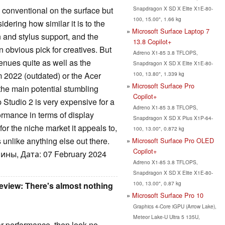
Snapdragon X SD X Elite X1E-80-
 conventional on the surface but
100, 15.00", 1.66 kg
sidering how similar it is to the
Microsoft Surface Laptop 7
 and stylus support, and the
13.8 Copilot+
n obvious pick for creatives. But
Adreno X1-85 3.8 TFLOPS,
enues quite as well as the
Snapdragon X SD X Elite X1E-80-
100, 13.80", 1.339 kg
m 2022 (outdated) or the Acer
Microsoft Surface Pro
the main potential stumbling
Copilot+
p Studio 2 is very expensive for a
Adreno X1-85 3.8 TFLOPS,
ormance in terms of display
Snapdragon X SD X Plus X1P-64-
or the niche market it appeals to,
100, 13.00", 0.872 kg
s unlike anything else out there.
Microsoft Surface Pro OLED
Copilot+
ны, Дата: 07 February 2024
Adreno X1-85 3.8 TFLOPS,
Snapdragon X SD X Elite X1E-80-
100, 13.00", 0.87 kg
review: There's almost nothing
Microsoft Surface Pro 10
Graphics 4-Core iGPU (Arrow Lake),
Meteor Lake-U Ultra 5 135U,
llar performance, then look no