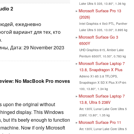
Lake Ultra 5 335, 13.80", 1.36 kg
udio 2
Microsoft Surface Pro 13
(2026)
людей, ежедневно
Intel Graphics 4 Xe3 PTL, Panther
Lake Ultra 5 335, 13.00", 0.895 kg
гой вариант для тех, кто
Microsoft Surface Go 3
.
6500Y
ины, Дата: 29 November 2023
UHD Graphics 615, Amber Lake
Pentium 6500Y, 10.50", 0.783 kg
Microsoft Surface Laptop 7
13.8, Snapdragon X Plus
Adreno X1-85 3.8 TFLOPS,
 review: No MacBook Pro moves
Snapdragon X SD X Plus X1P-64-
100, 13.80", 1.34 kg
Microsoft Surface Laptop 7
13.8, Ultra 5 238V
 upon the original without
Arc 130V, Lunar Lake Core Ultra 5
ing hinged display. This Windows
238V, 13.80", 1.35 kg
 but it's beefy enough to function
Microsoft Surface Pro 11
 machine. Now if only Microsoft
Arc 130V, Lunar Lake Core Ultra 5