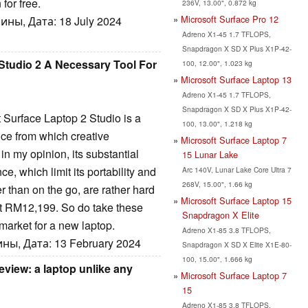
for free.
236V, 13.00", 0.872 kg
Microsoft Surface Pro 12
ны, Дата: 18 July 2024
Adreno X1-45 1.7 TFLOPS,
Snapdragon X SD X Plus X1P-42-
 Studio 2 A Necessary Tool For
100, 12.00", 1.023 kg
Microsoft Surface Laptop 13
Adreno X1-45 1.7 TFLOPS,
Snapdragon X SD X Plus X1P-42-
t Surface Laptop 2 Studio is a
100, 13.00", 1.218 kg
ice from which creative
Microsoft Surface Laptop 7
 in my opinion, its substantial
15 Lunar Lake
e, which limit its portability and
Arc 140V, Lunar Lake Core Ultra 7
268V, 15.00", 1.66 kg
er than on the go, are rather hard
Microsoft Surface Laptop 15
ts at RM12,199. So do take these
Snapdragon X Elite
 market for a new laptop.
Adreno X1-85 3.8 TFLOPS,
ы, Дата: 13 February 2024
Snapdragon X SD X Elite X1E-80-
100, 15.00", 1.666 kg
eview: a laptop unlike any
Microsoft Surface Laptop 7
15
Adreno X1-85 3.8 TFLOPS,