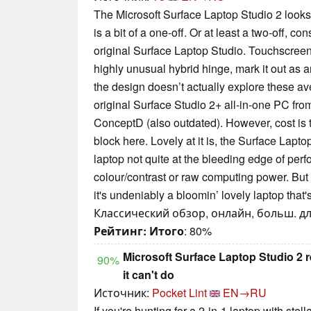
The Microsoft Surface Laptop Studio 2 looks
is a bit of a one-off. Or at least a two-off, con
original Surface Laptop Studio. Touchscreen
highly unusual hybrid hinge, mark it out as a
the design doesn’t actually explore these av
original Surface Studio 2+ all-in-one PC fro
ConceptD (also outdated). However, cost is 
block here. Lovely at it is, the Surface Lapto
laptop not quite at the bleeding edge of perf
colour/contrast or raw computing power. But f
it's undeniably a bloomin’ lovely laptop that'
Классический обзор, онлайн, больш. дли
Рейтинг:
Итого
: 80%
Microsoft Surface Laptop Studio 2 
90%
it can't do
Источник:
Pocket Lint
EN→RU
If you're hunting for a 2-in-1 laptop with ste