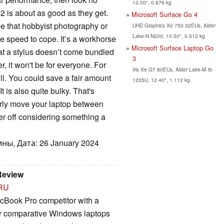
13.00", 0.879 kg
 2 is about as good as they get.
Microsoft Surface Go 4
be that hobbyist photography or
UHD Graphics Xe 750 32EUs, Alder
Lake-N N200, 10.50", 0.512 kg
he speed to cope. It’s a workhorse
Microsoft Surface Laptop Go
hat a stylus doesn’t come bundled
3
r, it won't be for everyone. For
Iris Xe G7 80EUs, Alder Lake-M i5-
ll. You could save a fair amount
1235U, 12.40", 1.112 kg
 is also quite bulky. That's
larly move your laptop between
er off considering something a
ны, Дата: 26 January 2024
Review
RU
acBook Pro competitor with a
l or comparative Windows laptops