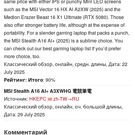
same price with either IPS or punchy Mini LED screens
such as the MSI Vector 16 HX AI A2XW (2025) and the
Medion Erazer Beast 16 X1 Ultimate (RTX 5080). Those
also offer stronger battery life, although at the expense of
portability. For a slender gaming laptop that packs a punch,
the MSI Stealth A16 AI+ (2025) is a sublime choice. You
can check out our best gaming laptop list if you’d prefer
more choice, too.
Классический обзор, онлайн, средн. длины, Дата: 22
July 2025
Рейтинг:
Итого
: 90%
MSI Stealth A16 AI+ A3XWHG 電競筆電
Источник:
HKEPC
zh-TW→RU
Классический обзор, онлайн, оч. большой длины,
Дата: 29 July 2025
Комментарий