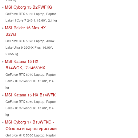
MSI Cyborg 15 B2RWFKG
GeForce RTX 5060 Laptop, Raptor
Lake-H Core 7 240H, 15.60", 2.1 kg
MSI Raider 16 Max HX
B2WJ
GeForce RTX 5090 Laptop, Arrow
Lake Ultra 9 290HX Plus, 16.00",
2.655 kg
MSI Katana 15 HX
B14WGK, i7-14650HX
GeForce RTX 5070 Laptop, Raptor
Lake-HX i7-14650HX, 15.60", 2.4
kg
MSI Katana 15 HX B14WFK
GeForce RTX 5060 Laptop, Raptor
Lake-HX i7-14650HX, 15.60", 2.4
kg
MSI Cyborg 17 B13WFKG -
Обзоры и характеристики
GeForce RTX 5060 Laptop, Raptor