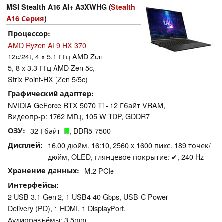
MSI Stealth A16 AI+ A3XWHG (
Stealth
A16 Серия
)
Процессор
AMD Ryzen AI 9 HX 370
12c/24t, 4 x 5.1 ГГц AMD Zen
5, 8 x 3.3 ГГц AMD Zen 5c,
Strix Point-HX (Zen 5/5c)
Графический адаптер
NVIDIA GeForce RTX 5070 Ti - 12 Гбайт VRAM,
Видеопр-р: 1762 МГц, 105 W TDP, GDDR7
ОЗУ
32 Гбайт
, DDR5-7500
Дисплей
16.00 дюйм. 16:10, 2560 x 1600 пикс. 189 точек/
дюйм, OLED, глянцевое покрытие: ✔, 240 Hz
Хранение данных
M.2 PCIe
Интерфейсы
2 USB 3.1 Gen 2, 1 USB4 40 Gbps, USB-C Power
Delivery (PD), 1 HDMI, 1 DisplayPort,
Аудиоразъёмы: 3.5mm