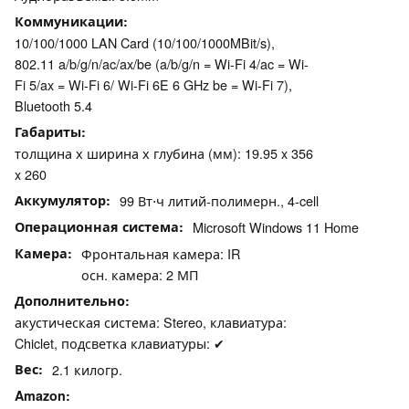
Коммуникации
10/100/1000 LAN Card (10/100/1000MBit/s),
802.11 a/​b/​g/​n/​ac/​ax/​be (a/b/g/n = Wi-Fi 4/ac = Wi-
Fi 5/ax = Wi-Fi 6/ Wi-Fi 6E 6 GHz be = Wi-Fi 7),
Bluetooth 5.4
Габариты
толщина х ширина х глубина (мм): 19.95 x 356
x 260
Аккумулятор
99 Вт⋅ч литий-полимерн., 4-cell
Операционная система
Microsoft Windows 11 Home
Камера
Фронтальная камера: IR
осн. камера: 2 МП
Дополнительно
акустическая система: Stereo, клавиатура:
Chiclet, подсветка клавиатуры: ✔
Вес
2.1 килогр.
Amazon