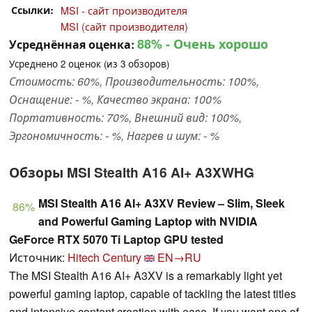
Ссылки
MSI - сайт производителя
MSI (сайт производителя)
88%
- Очень хорошо
Усреднённая оценка:
Усреднено
2
оценок (из
3
обзоров)
Стоимость: 60%, Производительность: 100%,
Оснащение: - %, Качество экрана: 100%
Портативность: 70%, Внешний вид: 100%,
Эргономичность: - %, Нагрев и шум: - %
Обзоры MSI Stealth A16 AI+ A3XWHG
MSI Stealth A16 AI+ A3XV Review – Slim, Sleek
86%
and Powerful Gaming Laptop with NVIDIA
GeForce RTX 5070 Ti Laptop GPU tested
Источник:
Hitech Century
EN→RU
The MSI Stealth A16 AI+ A3XV is a remarkably light yet
powerful gaming laptop, capable of tackling the latest titles
and intensive content creation with ease. If you want one of