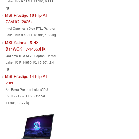
Lake Ultra 9 386H, 13.30", 0.888
kg
MSI Prestige 16 Flip AI+
C3MTG (2026)
Intel Graphics 4 Xe3 PTL, Panther
Lake Ultra 9 386H, 16.00", 1.66 kg
MSI Katana 15 HX
B14WGK, i7-14650HX
GeForce RTX 5070 Laptop, Raptor
Lake-HX i7-14650HX, 15.60", 2.4
kg
MSI Prestige 14 Flip AI+
2026
Arc B390 Panther Lake iGPU,
Panther Lake Ultra X7 358H,
14.00", 1.377 kg