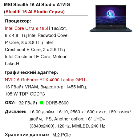
MSI Stealth 16 AI Studio A1VIG
(
Stealth 16 AI Studio Серия
)
Процессор
Intel Core Ultra 9 185H
16c/22t,
6 x 4.8 ГГц Intel Redwood Cove
P-Core, 8 x 3.8 ГГц Intel
Crestmont E-Core, 2 x 2.5 ГГц
Intel Crestmont E-Core, Meteor
Lake-H
Графический адаптер
NVIDIA GeForce RTX 4090 Laptop GPU
-
16 Гбайт VRAM, Видеопр-р: 1455 МГц,
105 W TDP, GDDR6
ОЗУ
32 Гбайт
, DDR5-5600
Дисплей
16.00 дюйм. 16:10, 2560 x 1600 пикс. 189 точек/
дюйм, IPS, Another option: 16” UHD+
(3840x2400), 120Hz, MiniLED, 240 Hz
Хранение данных
M.2 PCIe