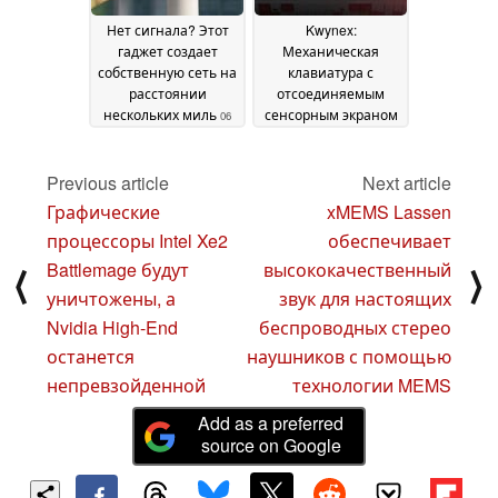
Нет сигнала? Этот
Kwynex:
гаджет создает
Механическая
собственную сеть на
клавиатура с
расстоянии
отсоединяемым
нескольких миль
сенсорным экраном
06
и считывателем
May 2026
отпечатков пальцев
Previous article
Next article
27 March 2026
Графические
xMEMS Lassen
процессоры Intel Xe2
обеспечивает
Battlemage будут
высококачественный
⟨
⟩
уничтожены, а
звук для настоящих
Nvidia High-End
беспроводных стерео
останется
наушников с помощью
непревзойденной
технологии MEMS
Add as a preferred
source on Google