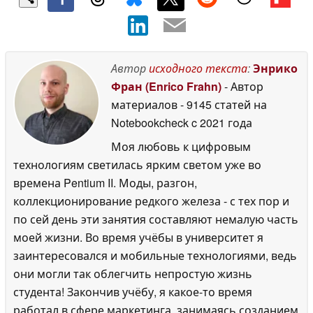
Автор
исходного текста
:
Энрико
Фран (Enrico Frahn)
- Автор
материалов
- 9145 статей на
Notebookcheck
c 2021 года
Моя любовь к цифровым
технологиям светилась ярким светом уже во
времена Pentium II. Моды, разгон,
коллекционирование редкого железа - с тех пор и
по сей день эти занятия составляют немалую часть
моей жизни. Во время учёбы в университет я
заинтересовался и мобильные технологиями, ведь
они могли так облегчить непростую жизнь
студента! Закончив учёбу, я какое-то время
работал в сфере маркетинга, занимаясь созданием