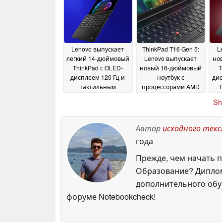
Lenovo выпускает
ThinkPad T16 Gen 5:
L
легкий 14-дюймовый
Lenovo выпускает
но
ThinkPad с OLED-
новый 16-дюймовый
T
дисплеем 120 Гц и
ноутбук с
дис
тактильным
процессорами AMD
трекпадом в США
и Intel
па
24
23 April 2026
Sh
April 2026
Автор
исходного тек
года
Прежде, чем начать п
Образование? Диплом
дополнительного обуч
форуме Notebookcheck!