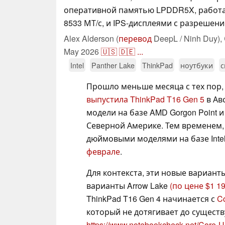
оперативной памятью LPDDR5X, работ
8533 МТ/с, и IPS-дисплеями с разрешени
Alex Alderson (
перевод
DeepL / Ninh Duy),
May 2026
🇺🇸
🇩🇪
...
Intel
Panther Lake
ThinkPad
ноутбуки
с
Прошло меньше месяца с тех пор,
выпустила ThinkPad T16 Gen 5
в Ав
модели на базе AMD Gorgon Point и
Северной Америке. Тем временем, 
дюймовыми моделями на базе Intel
феврале
.
Для контекста, эти новые вариант
варианты Arrow Lake
(по цене $1 1
ThinkPad T16 Gen 4 начинается с
Co
который не дотягивает до сущес
https://www.notebookcheck.net/Core-Ul