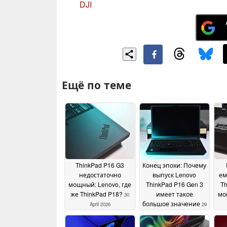
DJI
Ещё по теме
ThinkPad P16 G3
Конец эпохи: Почему
недостаточно
выпуск Lenovo
ем
мощный: Lenovo, где
ThinkPad P16 Gen 3
Th
же ThinkPad P18?
имеет такое
мо
30
большое значение
April 2026
29
April 2026