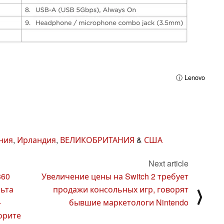
ⓘ Lenovo
ния
,
Ирландия
,
ВЕЛИКОБРИТАНИЯ
&
США
Next article
360
Увеличение цены на Switch 2 требует
льта
продажи консольных игр, говорят
⟩
-
бывшие маркетологи Nintendo
ворите