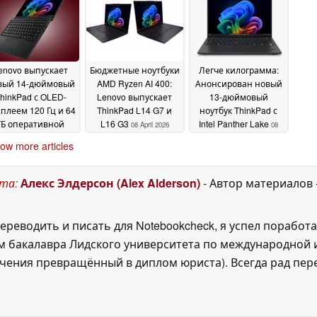
enovo выпускает
Бюджетные ноутбуки
Легче килограмма:
вый 14-дюймовый
AMD Ryzen AI 400:
Анонсирован новый
hinkPad с OLED-
Lenovo выпускает
13-дюймовый
плеем 120 Гц и 64
ThinkPad L14 G7 и
ноутбук ThinkPad с
ГБ оперативной
L16 G3
Intel Panther Lake
08 April 2026
08
мяти LPCAMM2
23
April 2026
ow more articles
April 2026
ста
:
Алекс Элдерсон (Alex Alderson)
- Автор материалов
ереводить и писать для Notebookcheck, я успел поработа
 бакалавра Лидского университета по международной и
ения превращённый в диплом юриста). Всегда рад перек