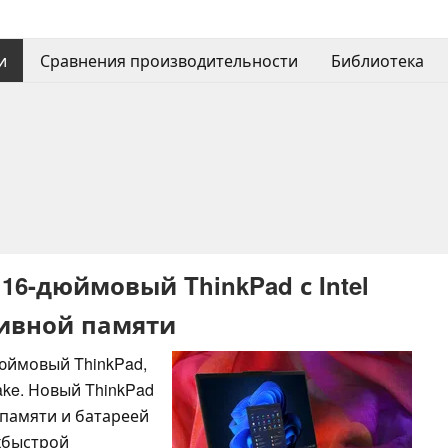
и
Сравнения производительности
Библиотека
16-дюймовый ThinkPad с Intel
ативной памяти
юймовый ThinkPad,
ake. Новый ThinkPad
 памяти и батареей
хбыстрой