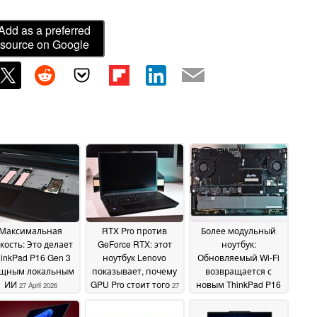
Add as a preferred
source on Google
Максимальная
RTX Pro против
Более модульный
кость: Это делает
GeForce RTX: этот
ноутбук:
inkPad P16 Gen 3
ноутбук Lenovo
Обновляемый Wi-Fi
щным локальным
показывает, почему
возвращается с
ИИ
GPU Pro стоит того
новым ThinkPad P16
27 April 2026
27
G3
April 2026
25 April 2026