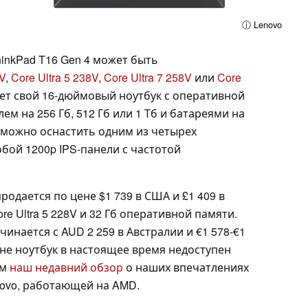
ⓘ Lenovo
inkPad T16 Gen 4 может быть
6V
,
Core Ultra 5 238V
,
Core Ultra 7 258V
или
Core
ает свой 16-дюймовый ноутбук с оперативной
м на 256 Гб, 512 Гб или 1 Тб и батареями на
же можно оснастить одним из четырех
обой 1200p IPS-панели с частотой
родается по цене $1 739 в США и £1 409 в
e Ultra 5 228V и 32 Гб оперативной памяти.
инается с AUD 2 259 в Австралии и €1 578-€1
ине ноутбук в настоящее время недоступен
см
наш недавний обзор
о наших впечатлениях
enovo, работающей на AMD.