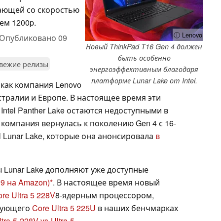
ающей со скоростью
ем 1200p.
ⓘ Lenovo
Опубликовано
09
Новый ThinkPad T16 Gen 4 должен
быть особенно
вежие релизы
энергоэффективным благодаря
платформе Lunar Lake от Intel.
 как компания Lenovo
стралии и Европе. В настоящее время эти
 Intel Panther Lake остаются недоступными в
компания вернулась к поколению Gen 4 с 16-
 Lunar Lake, которые она анонсировала
в
ы Lunar Lake дополняют уже доступные
99 на Amazon)
. В настоящее время новый
re Ultra 5 228V
8-ядерным процессором,
твующего
Core Ultra 5 225U
в наших бенчмарках
tra-5-228V-vs-Ultra-5-