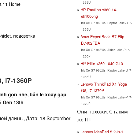
1355U
ws 11 Home
HP Pavilion x360 14-
ek1000ng
Iris Xe G7 96EUs, Raptor Lake-U i7-
1355U
hiclet, подсветка
Asus ExpertBook B7 Flip
B7402FBA
Iris Xe G7 96EUs, Alder Lake-P i7-
1260P
HP Elite x360 1040 G10
Iris Xe G7 96EUs, Raptor Lake-U i7-
1355U
, i7-1360P
Lenovo ThinkPad X1 Yoga
G8, i7-1370P
ình gọn nhẹ, bản lề xoay gập
Iris Xe G7 96EUs, Raptor Lake-P i7-
i5 Gen 13th
1370P
Они похожи: С таким
ой длины, Дата: 18 September
же ГП
Lenovo IdeaPad 5 2-in-1