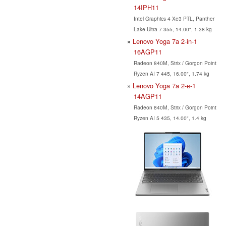
14IPH11
Intel Graphics 4 Xe3 PTL, Panther
Lake Ultra 7 355, 14.00", 1.38 kg
Lenovo Yoga 7a 2-in-1
16AGP11
Radeon 840M, Strix / Gorgon Point
Ryzen AI 7 445, 16.00", 1.74 kg
Lenovo Yoga 7a 2-в-1
14AGP11
Radeon 840M, Strix / Gorgon Point
Ryzen AI 5 435, 14.00", 1.4 kg