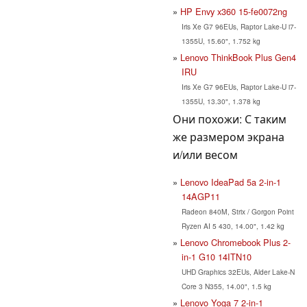
HP Envy x360 15-fe0072ng
Iris Xe G7 96EUs, Raptor Lake-U i7-
1355U, 15.60", 1.752 kg
Lenovo ThinkBook Plus Gen4
IRU
Iris Xe G7 96EUs, Raptor Lake-U i7-
1355U, 13.30", 1.378 kg
Они похожи: С таким
же размером экрана
и/или весом
Lenovo IdeaPad 5a 2-in-1
14AGP11
Radeon 840M, Strix / Gorgon Point
Ryzen AI 5 430, 14.00", 1.42 kg
Lenovo Chromebook Plus 2-
in-1 G10 14ITN10
UHD Graphics 32EUs, Alder Lake-N
Core 3 N355, 14.00", 1.5 kg
Lenovo Yoga 7 2-in-1