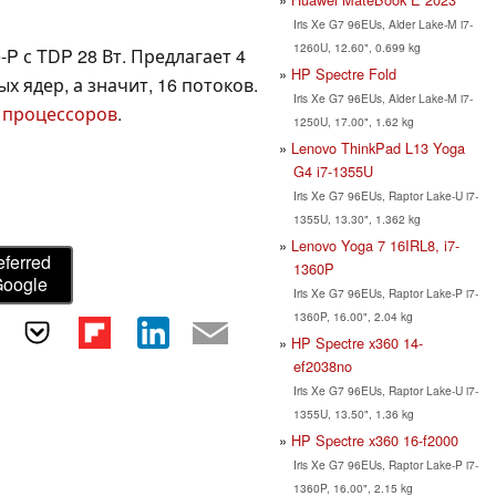
Iris Xe G7 96EUs, Alder Lake-M i7-
1260U, 12.60", 0.699 kg
-P с TDP 28 Вт. Предлагает 4
HP Spectre Fold
 ядер, а значит, 16 потоков.
Iris Xe G7 96EUs, Alder Lake-M i7-
 процессоров
.
1250U, 17.00", 1.62 kg
Lenovo ThinkPad L13 Yoga
G4 i7-1355U
Iris Xe G7 96EUs, Raptor Lake-U i7-
1355U, 13.30", 1.362 kg
Lenovo Yoga 7 16IRL8, i7-
eferred
1360P
Google
Iris Xe G7 96EUs, Raptor Lake-P i7-
1360P, 16.00", 2.04 kg
HP Spectre x360 14-
ef2038no
Iris Xe G7 96EUs, Raptor Lake-U i7-
1355U, 13.50", 1.36 kg
HP Spectre x360 16-f2000
Iris Xe G7 96EUs, Raptor Lake-P i7-
1360P, 16.00", 2.15 kg