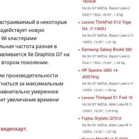
16IRU9
Iris Xe G7 96EUs, Raptor Lake-U
Core 7 150U, 16.00", 1.9 kg
 встраиваемый в некоторые
Lenovo ThinkPad X13 Yoga
G4, i7-1365U
 Задействует новую
Iris Xe G7 96EUs, Raptor Lake-U i7-
 96 кластерами
1365U, 13.30", 1.21 kg
ьная частота разная в
Samsung Galaxy Book4 360
вливается Xe Graphics G7 на
Iris Xe G7 96EUs, Raptor Lake-U
о втором поколении.
Core 7 150U, 15.60", 1.46 kg
HP Spectre x360 14-
ии производительности
ef2074ng
 гнаться за максимальным
Iris Xe G7 96EUs, Raptor Lake-U i7-
1355U, 13.50", 1.38 kg
Сравнительно умеренное
Lenovo Thinkpad X1 Fold 16
чит увеличение времени
Iris Xe G7 96EUs, Alder Lake-M i7-
1250U, 16.30", 1.919 kg
Fujitsu Stylistic Q7312
Iris Xe G7 96EUs, Alder Lake-M i7-
 видеокарт
.
1265U, 13.30", 1.27 kg
Huawei MateBook E 2023