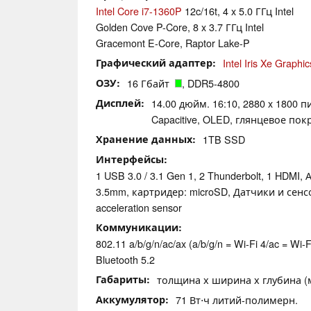
Intel Core i7-1360P
12c/16t, 4 x 5.0 ГГц Intel
Golden Cove P-Core, 8 x 3.7 ГГц Intel
Gracemont E-Core, Raptor Lake-P
Графический адаптер
Intel Iris Xe Graph
ОЗУ
16 Гбайт
, DDR5-4800
Дисплей
14.00 дюйм. 16:10, 2880 x 1800 п
Capacitive, OLED, глянцевое пок
Хранение данных
1TB SSD
Интерфейсы
1 USB 3.0 / 3.1 Gen 1, 2 Thunderbolt, 1 HDMI
3.5mm, картридер: microSD, Датчики и сенсор
acceleration sensor
Коммуникации
802.11 a/b/g/n/ac/ax (a/b/g/n = Wi-Fi 4/ac = Wi-Fi
Bluetooth 5.2
Габариты
толщина х ширина х глубина (мм
Аккумулятор
71 Вт⋅ч литий-полимерн.