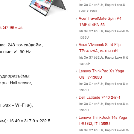
Iris Xe G7 96EUs, Raptor Lake-U
Core 7 150U
Acer TravelMate Spin P4
TMP414RN-53
ics G7 96EUs
Iris Xe G7 96EUs, Raptor Lake-U i7-
1355U
икс. 243 точек/дюйм,
Asus Vivobook S 14 Flip
TP3402VA, i9-13900H
рытие: ✔, 90 Hz
Iris Xe G7 96EUs, Raptor Lake-H i9-
13900H
Lenovo ThinkPad X1 Yoga
, Аудиоразъёмы:
G8, i7-1365U
ы: Hall sensor,
Iris Xe G7 96EUs, Raptor Lake-U i7-
1365U
Dell Latitude 7440 2-in-1
Iris Xe G7 96EUs, Raptor Lake-U i7-
 5/ax = Wi-Fi 6/),
1365U
Lenovo ThinkBook 14s Yoga
): 16.49 x 317.9 x 222.5
IRU G3, i7-1355U
Iris Xe G7 96EUs, Raptor Lake-U i7-