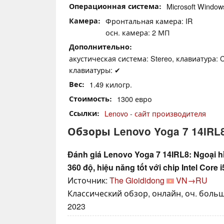
Операционная система
Microsoft Windo
Камера
Фронтальная камера: IR
осн. камера: 2 МП
Дополнительно
акустическая система: Stereo, клавиатура: C
клавиатуры: ✔
Вес
1.49 килогр.
Стоимость
1300 евро
Ссылки
Lenovo - сайт производителя
Обзоры Lenovo Yoga 7 14IRL8
Đánh giá Lenovo Yoga 7 14IRL8: Ngoại h
360 độ, hiệu năng tốt với chip Intel Core 
Источник:
The Gioididong
VN→RU
Классический обзор, онлайн, оч. больш
2023