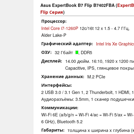
Asus ExpertBook B7 Flip B7402FBA (
ExpertB
Flip Серия
)
Процессор
Intel Core i7-1260P
12c/16t 12 x 1.5 - 4.7 ГГц,
Alder Lake-P
Графический адаптер
Intel Iris Xe Graph
ОЗУ
32 Гбайт
, DDR5
Дисплей
14.00 дюйм. 16:10, 1920 x 1200 п
Capacitive, IPS, глянцевое покры
Хранение данных
M.2 PCIe
Интерфейсы
2 USB 3.0 / 3.1 Gen 1, 2 Thunderbolt, 1 HDMI, 1
Аудиоразъёмы: 3.5mm, 1 сканер подушечк
Коммуникации
Wi-Fi 6E (a/b/g/n = Wi-Fi 4/ac = Wi-Fi 5/ax = Wi-
6 GHz), Bluetooth 5.2
Габариты
толщина х ширина х глубина (мм