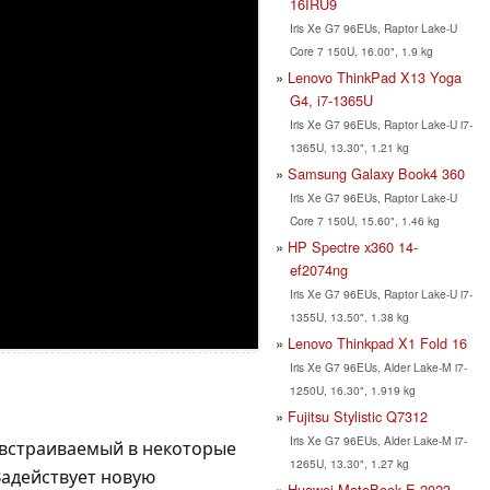
16IRU9
Iris Xe G7 96EUs, Raptor Lake-U
Core 7 150U, 16.00", 1.9 kg
Lenovo ThinkPad X13 Yoga
G4, i7-1365U
Iris Xe G7 96EUs, Raptor Lake-U i7-
1365U, 13.30", 1.21 kg
Samsung Galaxy Book4 360
Iris Xe G7 96EUs, Raptor Lake-U
Core 7 150U, 15.60", 1.46 kg
HP Spectre x360 14-
ef2074ng
Iris Xe G7 96EUs, Raptor Lake-U i7-
1355U, 13.50", 1.38 kg
Lenovo Thinkpad X1 Fold 16
Iris Xe G7 96EUs, Alder Lake-M i7-
1250U, 16.30", 1.919 kg
Fujitsu Stylistic Q7312
Iris Xe G7 96EUs, Alder Lake-M i7-
 встраиваемый в некоторые
1265U, 13.30", 1.27 kg
 Задействует новую
Huawei MateBook E 2023