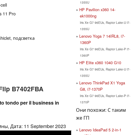
1355U
cell
HP Pavilion x360 14-
s 11 Pro
ek1000ng
Iris Xe G7 96EUs, Raptor Lake-U i7-
1355U
Lenovo Yoga 7 14IRL8, i7-
hiclet, подсветка
1360P
Iris Xe G7 96EUs, Raptor Lake-P i7-
1360P
HP Elite x360 1040 G10
Iris Xe G7 96EUs, Raptor Lake-U i7-
1355U
Lenovo ThinkPad X1 Yoga
Flip B7402FBA
G8, i7-1370P
Iris Xe G7 96EUs, Raptor Lake-P i7-
o tondo per il business in
1370P
Они похожи: С таким
же ГП
ны, Дата: 11 September 2023
Lenovo IdeaPad 5 2-in-1