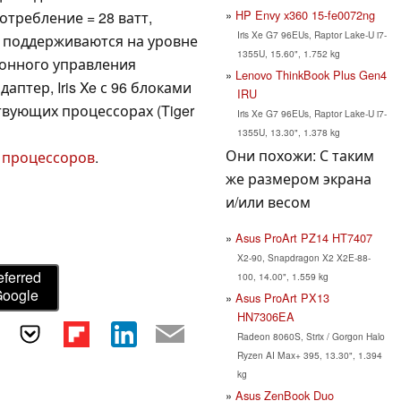
HP Envy x360 15-fe0072ng
отребление = 28 ватт,
Iris Xe G7 96EUs, Raptor Lake-U i7-
o поддерживаются на уровне
1355U, 15.60", 1.752 kg
ионного управления
Lenovo ThinkBook Plus Gen4
птер, Iris Xe с 96 блоками
IRU
твующих процессорах (Tiger
Iris Xe G7 96EUs, Raptor Lake-U i7-
1355U, 13.30", 1.378 kg
Они похожи: С таким
 процессоров
.
же размером экрана
и/или весом
Asus ProArt PZ14 HT7407
X2-90, Snapdragon X2 X2E-88-
eferred
100, 14.00", 1.559 kg
Google
Asus ProArt PX13
HN7306EA
Radeon 8060S, Strix / Gorgon Halo
Ryzen AI Max+ 395, 13.30", 1.394
kg
Asus ZenBook Duo