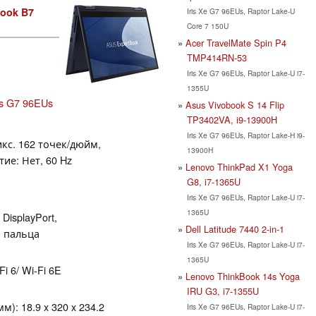
ook B7
Iris Xe G7 96EUs, Raptor Lake-U
Core 7 150U
Acer TravelMate Spin P4
TMP414RN-53
Iris Xe G7 96EUs, Raptor Lake-U i7-
1355U
ics G7 96EUs
Asus Vivobook S 14 Flip
TP3402VA, i9-13900H
Iris Xe G7 96EUs, Raptor Lake-H i9-
икс. 162 точек/дюйм,
13900H
тие: Нет, 60 Hz
Lenovo ThinkPad X1 Yoga
G8, i7-1365U
Iris Xe G7 96EUs, Raptor Lake-U i7-
1365U
 DisplayPort,
Dell Latitude 7440 2-in-1
и пальца
Iris Xe G7 96EUs, Raptor Lake-U i7-
1365U
Fi 6/ Wi-Fi 6E
Lenovo ThinkBook 14s Yoga
IRU G3, i7-1355U
): 18.9 x 320 x 234.2
Iris Xe G7 96EUs, Raptor Lake-U i7-