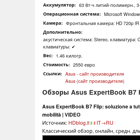
Аккумулятор
63 Вт⋅ч литий-полимерн., 3-
Операционная система
Microsoft Window
Камера
Фронтальная камера: HD 720p IR
Дополнительно
акустическая система: Stereo, клавиатура: C
клавиатуры: ✔
Вес
1.46 килогр.
Стоимость
2550 евро
Ссылки
Asus - сайт производителя
Asus (сайт производителя)
Обзоры Asus ExpertBook B7 
Asus ExpertBook B7 Flip: soluzione a tutt
mobilità | VIDEO
Источник:
HDblog.it
IT→RU
Классический обзор, онлайн, средн. дли