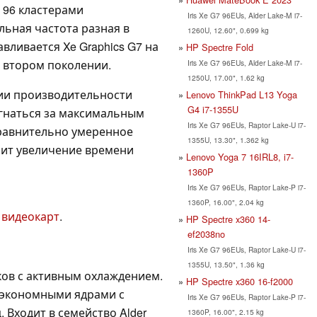
 96 кластерами
Iris Xe G7 96EUs, Alder Lake-M i7-
ьная частота разная в
1260U, 12.60", 0.699 kg
вливается Xe Graphics G7 на
HP Spectre Fold
о втором поколении.
Iris Xe G7 96EUs, Alder Lake-M i7-
1250U, 17.00", 1.62 kg
ии производительности
Lenovo ThinkPad L13 Yoga
G4 i7-1355U
 гнаться за максимальным
Iris Xe G7 96EUs, Raptor Lake-U i7-
Сравнительно умеренное
1355U, 13.30", 1.362 kg
чит увеличение времени
Lenovo Yoga 7 16IRL8, i7-
1360P
Iris Xe G7 96EUs, Raptor Lake-P i7-
1360P, 16.00", 2.04 kg
 видеокарт
.
HP Spectre x360 14-
ef2038no
Iris Xe G7 96EUs, Raptor Lake-U i7-
1355U, 13.50", 1.36 kg
ков с активным охлаждением.
HP Spectre x360 16-f2000
 экономными ядрами с
Iris Xe G7 96EUs, Raptor Lake-P i7-
ц. Входит в семейство Alder
1360P, 16.00", 2.15 kg