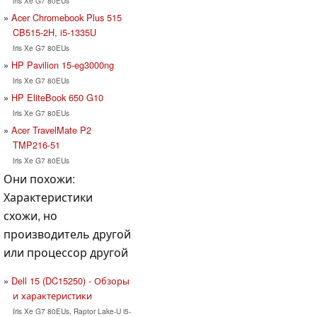
Iris Xe G7 80EUs
Acer Chromebook Plus 515
CB515-2H, i5-1335U
Iris Xe G7 80EUs
HP Pavilion 15-eg3000ng
Iris Xe G7 80EUs
HP EliteBook 650 G10
Iris Xe G7 80EUs
Acer TravelMate P2
TMP216-51
Iris Xe G7 80EUs
Они похожи:
Характеристики
схожи, но
производитель другой
или процессор другой
Dell 15 (DC15250) - Обзоры
и характеристики
Iris Xe G7 80EUs, Raptor Lake-U i5-