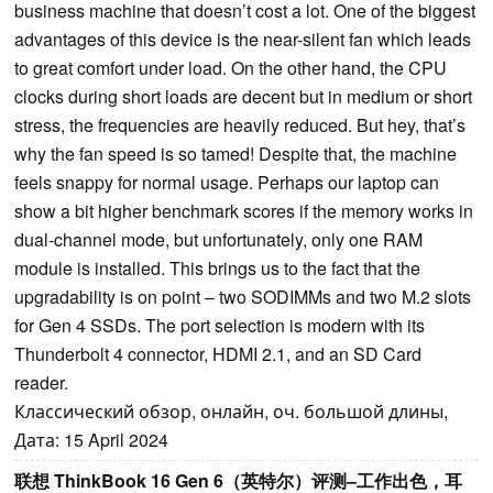
business machine that doesn’t cost a lot. One of the biggest
advantages of this device is the near-silent fan which leads
to great comfort under load. On the other hand, the CPU
clocks during short loads are decent but in medium or short
stress, the frequencies are heavily reduced. But hey, that’s
why the fan speed is so tamed! Despite that, the machine
feels snappy for normal usage. Perhaps our laptop can
show a bit higher benchmark scores if the memory works in
dual-channel mode, but unfortunately, only one RAM
module is installed. This brings us to the fact that the
upgradability is on point – two SODIMMs and two M.2 slots
for Gen 4 SSDs. The port selection is modern with its
Thunderbolt 4 connector, HDMI 2.1, and an SD Card
reader.
Классический обзор, онлайн, оч. большой длины,
Дата: 15 April 2024
联想 ThinkBook 16 Gen 6（英特尔）评测–工作出色，耳