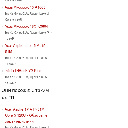
Core 5 120U
Asus Vivobook 16 A1605
Iris Xe G7 80EUs, Raptor Lake-U
Core 5 120U
Asus Vivobook 16X K3604
Iris Xe G7 80EUs, Raptor Lake-P i7-
1360P
Acer Aspire Lite 15 AL15-
51M
Iris Xe G7 80EUs, Tiger Lake i5-
1155G7
Infinix INBook Y2 Plus
Iris Xe G7 80EUs, Tiger Lake i5-
1155G7
Они похожи: С таким
же ГП
Acer Aspire 17 A17-51M,
Core 5 120U - Обзоры и
характеристики
Iris Xe G7 80EUs, Raptor Lake-U