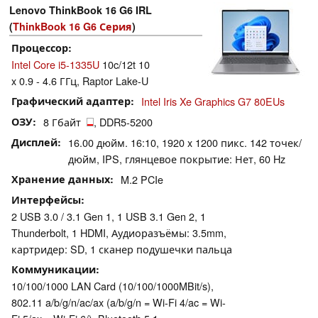
Lenovo ThinkBook 16 G6 IRL
(
ThinkBook 16 G6 Серия
)
Процессор
Intel Core i5-1335U
10c/12t 10
x 0.9 - 4.6 ГГц, Raptor Lake-U
Графический адаптер
Intel Iris Xe Graphics G7 80EUs
ОЗУ
8 Гбайт
, DDR5-5200
Дисплей
16.00 дюйм. 16:10, 1920 x 1200 пикс. 142 точек/
дюйм, IPS, глянцевое покрытие: Нет, 60 Hz
Хранение данных
M.2 PCIe
Интерфейсы
2 USB 3.0 / 3.1 Gen 1, 1 USB 3.1 Gen 2, 1
Thunderbolt, 1 HDMI, Аудиоразъёмы: 3.5mm,
картридер: SD, 1 сканер подушечки пальца
Коммуникации
10/100/1000 LAN Card (10/100/1000MBit/s),
802.11 a/b/g/n/ac/ax (a/b/g/n = Wi-Fi 4/ac = Wi-