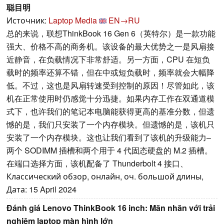
聪目明
Источник:
Laptop Media
EN→RU
总的来说，联想ThinkBook 16 Gen 6（英特尔）是一款功能
强大、价格不高的商务机。该设备的最大优势之一是风扇接
近静音，在负载情况下非常舒适。另一方面，CPU 在短负
载时的频率还算不错，但在中或短负载时，频率就会大幅降
低。不过，这也是风扇转速受到控制的原因！尽管如此，该
机在正常使用时仍感觉十分迅捷。如果内存工作在双通道模
式下，也许我们的笔记本电脑能获得更高的基准分数，但遗
憾的是，我们只安装了一个内存模块。但遗憾的是，该机只
安装了一个内存模块。这也让我们看到了该机的升级能力–
两个 SODIMM 插槽和两个用于 4 代固态硬盘的 M.2 插槽。
在端口选择方面，该机配备了 Thunderbolt 4 接口、
Классический обзор, онлайн, оч. большой длины,
Дата: 15 April 2024
Đánh giá Lenovo ThinkBook 16 inch: Mãn nhãn với trải
nghiệm laptop màn hình lớn