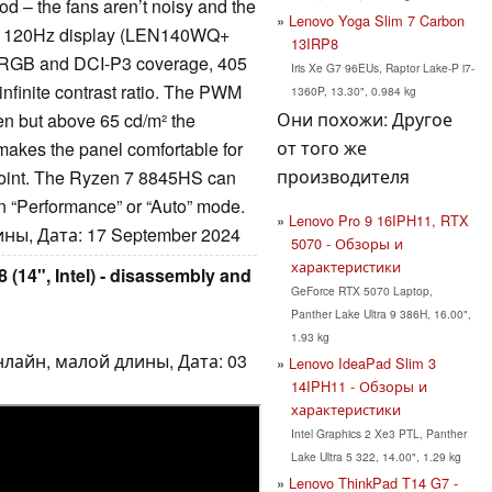
d – the fans aren’t noisy and the
Lenovo Yoga Slim 7 Carbon
ED 120Hz display (LEN140WQ+
13IRP8
l sRGB and DCI-P3 coverage, 405
Iris Xe G7 96EUs, Raptor Lake-P i7-
nfinite contrast ratio. The PWM
1360P, 13.30", 0.984 kg
Они похожи: Другое
en but above 65 cd/m² the
от того же
 makes the panel comfortable for
производителя
point. The Ryzen 7 8845HS can
n “Performance” or “Auto” mode.
Lenovo Pro 9 16IPH11, RTX
ны, Дата: 17 September 2024
5070 - Обзоры и
характеристики
(14", Intel) - disassembly and
GeForce RTX 5070 Laptop,
Panther Lake Ultra 9 386H, 16.00",
1.93 kg
нлайн, малой длины, Дата: 03
Lenovo IdeaPad Slim 3
14IPH11 - Обзоры и
характеристики
Intel Graphics 2 Xe3 PTL, Panther
Lake Ultra 5 322, 14.00", 1.29 kg
Lenovo ThinkPad T14 G7 -