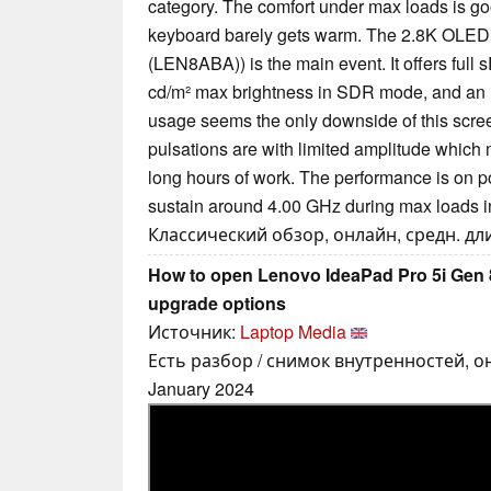
category. The comfort under max loads is goo
keyboard barely gets warm. The 2.8K OL
(LEN8ABA)) is the main event. It offers ful
cd/m² max brightness in SDR mode, and an i
usage seems the only downside of this scre
pulsations are with limited amplitude which
long hours of work. The performance is on 
sustain around 4.00 GHz during max loads i
Классический обзор, онлайн, средн. дли
How to open Lenovo IdeaPad Pro 5i Gen 8 
upgrade options
Источник:
Laptop Media
Есть разбор / снимок внутренностей, о
January 2024