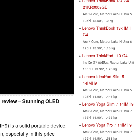
Lenovo ThinkBook 13x G4
21KR0008GE
Arc 7-Core, Meteor Lake-H Ultra 5
125H, 13.50", 1.2 kg
Lenovo ThinkBook 13x IMH
G4
Arc 7-Core, Meteor Lake-H Ultra 5
125H, 13.50", 1.16 kg
Lenovo ThinkPad L13 G4
Iris Xe G7 80EUs, Raptor Lake-U i5-
1335U, 13.30", 1.26 kg
Lenovo IdeaPad Slim 5
14IMH9
Arc 7-Core, Meteor Lake-H Ultra 5
125H, 14.00", 1.446 kg
) review – Stunning OLED
Lenovo Yoga Slim 7 14IMH9
Arc 8-Core, Meteor Lake-H Ultra 7
155H, 14.00", 1.436 kg
Lenovo Yoga Pro 7 14IMH9
) is a solid portable device.
Arc 8-Core, Meteor Lake-H Ultra 7
 especially in this price
155H, 14.50", 1.588 kg