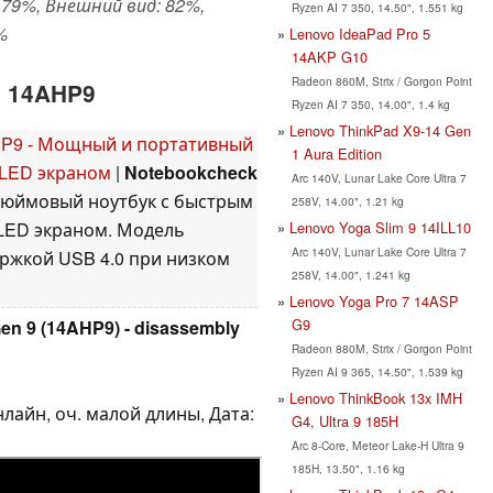
79%, Внешний вид: 82%,
Ryzen AI 7 350, 14.50", 1.551 kg
%
Lenovo IdeaPad Pro 5
14AKP G10
Radeon 860M, Strix / Gorgon Point
5 14AHP9
Ryzen AI 7 350, 14.00", 1.4 kg
Lenovo ThinkPad X9-14 Gen
AHP9 - Мощный и портативный
1 Aura Edition
 OLED экраном
|
Notebookcheck
Arc 140V, Lunar Lake Core Ultra 7
4-дюймовый ноутбук с быстрым
258V, 14.00", 1.21 kg
Lenovo Yoga Slim 9 14ILL10
OLED экраном. Модель
Arc 140V, Lunar Lake Core Ultra 7
ержкой USB 4.0 при низком
258V, 14.00", 1.241 kg
Lenovo Yoga Pro 7 14ASP
G9
en 9 (14AHP9) - disassembly
Radeon 880M, Strix / Gorgon Point
Ryzen AI 9 365, 14.50", 1.539 kg
Lenovo ThinkBook 13x IMH
нлайн, оч. малой длины, Дата:
G4, Ultra 9 185H
Arc 8-Core, Meteor Lake-H Ultra 9
185H, 13.50", 1.16 kg