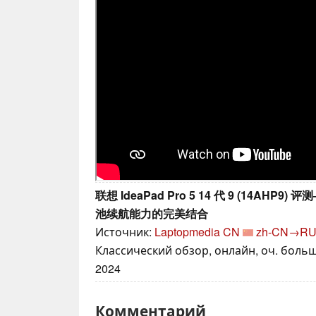
联想 IdeaPad Pro 5 14 代 9 (14AHP
池续航能力的完美结合
Источник:
Laptopmedia CN
zh-CN→R
Классический обзор, онлайн, оч. больш
2024
Комментарий