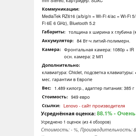
mm Stereo, картридер: SDXC
Коммуникации
MediaTek RZ616 (a/b/g/n = Wi-Fi 4/ac = Wi-Fi 5/
Fi 6E 6 GHz), Bluetooth 5.2
Габариты
толщина х ширина х глубина (мм
Аккумулятор
84 Вт⋅ч литий-полимерн.
Камера
Фронтальная камера: 1080p + IR
осн. камера: 2 МП
Дополнительно
клавиатура: Chiclet, подсветка клавиатуры:
мес. гарантии в Европе
Вес
1.489 килогр., адаптер питания: 385 г
Стоимость
949 евро
Ссылки
Lenovo - сайт производителя
88.1%
- Очень
Усреднённая оценка:
Усреднено
1
оценок (из
4
обзоров)
Стоимость: - %, Производительность: 