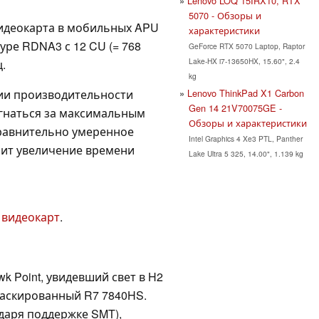
Lenovo LOQ 15IRX10, RTX
5070 - Обзоры и
видеокарта в мобильных APU
характеристики
уре RDNA3 с 12 CU (= 768
GeForce RTX 5070 Laptop, Raptor
Lake-HX i7-13650HX, 15.60", 2.4
.
kg
ии производительности
Lenovo ThinkPad X1 Carbon
Gen 14 21V70075GE -
 гнаться за максимальным
Обзоры и характеристики
Сравнительно умеренное
Intel Graphics 4 Xe3 PTL, Panther
чит увеличение времени
Lake Ultra 5 325, 14.00", 1.139 kg
 видеокарт
.
 Point, увидевший свет в H2
амаскированный R7 7840HS.
одаря поддержке SMT),