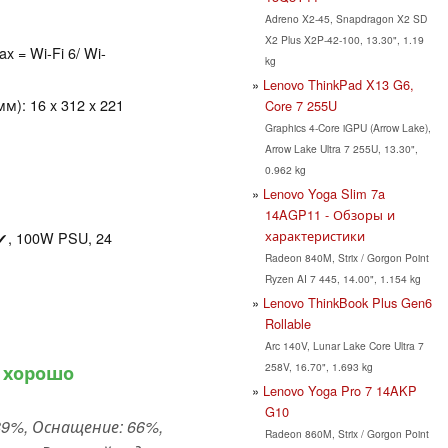
Adreno X2-45, Snapdragon X2 SD
X2 Plus X2P-42-100, 13.30", 1.19
ax = Wi-Fi 6/ Wi-
kg
Lenovo ThinkPad X13 G6,
): 16 x 312 x 221
Core 7 255U
Graphics 4-Core iGPU (Arrow Lake),
Arrow Lake Ultra 7 255U, 13.30",
0.962 kg
Lenovo Yoga Slim 7a
14AGP11 - Обзоры и
характеристики
 ✔, 100W PSU, 24
Radeon 840M, Strix / Gorgon Point
Ryzen AI 7 445, 14.00", 1.154 kg
Lenovo ThinkBook Plus Gen6
Rollable
Arc 140V, Lunar Lake Core Ultra 7
258V, 16.70", 1.693 kg
 хорошо
Lenovo Yoga Pro 7 14AKP
G10
89%, Оснащение: 66%,
Radeon 860M, Strix / Gorgon Point