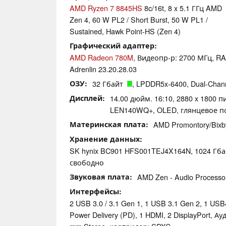
AMD Ryzen 7 8845HS
8c/16t, 8 x 5.1 ГГц AMD
Zen 4, 60 W PL2 / Short Burst, 50 W PL1 /
Sustained, Hawk Point-HS (Zen 4)
Графический адаптер
AMD Radeon 780M
, Видеопр-р: 2700 МГц, R
Adrenlin 23.20.28.03
ОЗУ
32 Гбайт
, LPDDR5x-6400, Dual-Chann
Дисплей
14.00 дюйм. 16:10, 2880 x 1800 п
LEN140WQ+, OLED, глянцевое по
Материнская плата
AMD Promontory/Bix
Хранение данных
SK hynix BC901 HFS001TEJ4X164N, 1024 Гб
свободно
Звуковая плата
AMD Zen - Audio Processor
Интерфейсы
2 USB 3.0 / 3.1 Gen 1, 1 USB 3.1 Gen 2, 1 US
Power Delivery (PD), 1 HDMI, 2 DisplayPort, 