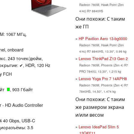
Radeon 780M, Hawk Point (Zen
4/4c) R7 8840HS
Они похожи: С таким
же ГП
AM: 1067 МГц,
HP Pavilion Aero 13-bg0000
Radeon 780M, Hawk Point (Zen
el, onboard
4/4c) R7 8840HS, 13.30", 0.99 kg
икс. 243 точек/дюйм,
Lenovo ThinkPad Z13 Gen 2
крытие: ✔, HDR, 120 Hz
Radeon 780M, Phoenix (Zen 4) R7
PRO 7840U, 13.30", 1.215 kg
by FCH
Lenovo Yoga Pro 7 14APH8
Radeon 780M, Phoenix (Zen 4) R7
айт
, 903 Гбайт
7840HS, 14.50", 1.474 kg
Они похожи: С таким
 - HD Audio Controller
же размером экрана
и/или весом
B4 40 Gbps, USB-C
Lenovo IdeaPad Slim 5
Аудиоразъёмы: 3.5
13Q8Y11