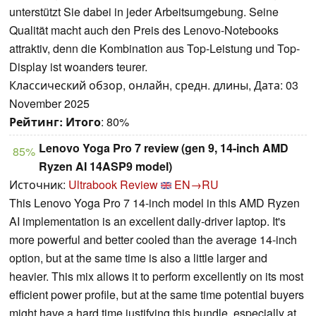
unterstützt Sie dabei in jeder Arbeitsumgebung. Seine
Qualität macht auch den Preis des Lenovo-Notebooks
attraktiv, denn die Kombination aus Top-Leistung und Top-
Display ist woanders teurer.
Классический обзор, онлайн, средн. длины, Дата: 03
November 2025
Рейтинг:
Итого
: 80%
Lenovo Yoga Pro 7 review (gen 9, 14-inch AMD
85%
Ryzen AI 14ASP9 model)
Источник:
Ultrabook Review
EN→RU
This Lenovo Yoga Pro 7 14-inch model in this AMD Ryzen
AI implementation is an excellent daily-driver laptop. It's
more powerful and better cooled than the average 14-inch
option, but at the same time is also a little larger and
heavier. This mix allows it to perform excellently on its most
efficient power profile, but at the same time potential buyers
might have a hard time justifying this bundle, especially at