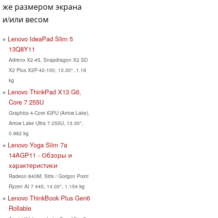
же размером экрана
и/или весом
Lenovo IdeaPad Slim 5
13Q8Y11
Adreno X2-45, Snapdragon X2 SD
X2 Plus X2P-42-100, 13.30", 1.19
kg
Lenovo ThinkPad X13 G6,
Core 7 255U
Graphics 4-Core iGPU (Arrow Lake),
Arrow Lake Ultra 7 255U, 13.30",
0.962 kg
Lenovo Yoga Slim 7a
14AGP11 - Обзоры и
характеристики
Radeon 840M, Strix / Gorgon Point
Ryzen AI 7 445, 14.00", 1.154 kg
Lenovo ThinkBook Plus Gen6
Rollable