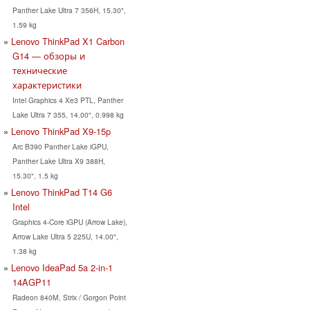
Panther Lake Ultra 7 356H, 15.30",
1.59 kg
Lenovo ThinkPad X1 Carbon
G14 — обзоры и
технические
характеристики
Intel Graphics 4 Xe3 PTL, Panther
Lake Ultra 7 355, 14.00", 0.998 kg
Lenovo ThinkPad X9-15p
Arc B390 Panther Lake iGPU,
Panther Lake Ultra X9 388H,
15.30", 1.5 kg
Lenovo ThinkPad T14 G6
Intel
Graphics 4-Core iGPU (Arrow Lake),
Arrow Lake Ultra 5 225U, 14.00",
1.38 kg
Lenovo IdeaPad 5a 2-in-1
14AGP11
Radeon 840M, Strix / Gorgon Point