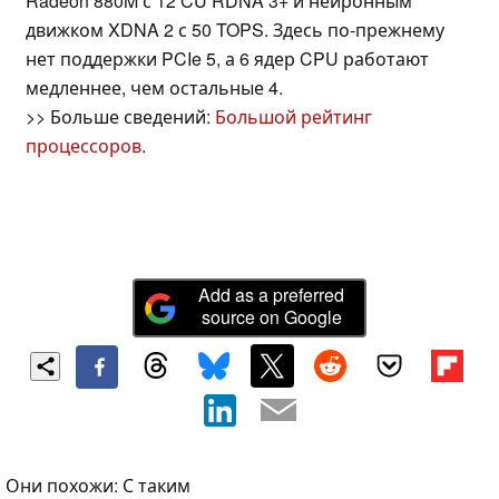
Radeon 880M с 12 CU RDNA 3+ и нейронным
движком XDNA 2 с 50 TOPS. Здесь по-прежнему
нет поддержки PCIe 5, а 6 ядер CPU работают
медленнее, чем остальные 4.
>> Больше сведений:
Большой рейтинг
процессоров
.
Add as a preferred
source on Google
Они похожи: С таким