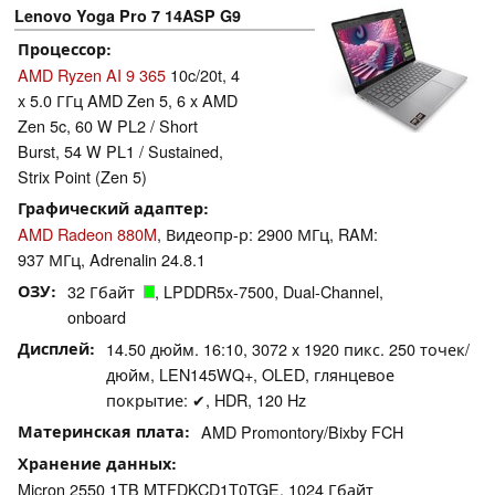
Lenovo Yoga Pro 7 14ASP G9
Процессор
AMD Ryzen AI 9 365
10c/20t, 4
x 5.0 ГГц AMD Zen 5, 6 x AMD
Zen 5c, 60 W PL2 / Short
Burst, 54 W PL1 / Sustained,
Strix Point (Zen 5)
Графический адаптер
AMD Radeon 880M
, Видеопр-р: 2900 МГц, RAM:
937 МГц, Adrenalin 24.8.1
ОЗУ
32 Гбайт
, LPDDR5x-7500, Dual-Channel,
onboard
Дисплей
14.50 дюйм. 16:10, 3072 x 1920 пикс. 250 точек/
дюйм, LEN145WQ+, OLED, глянцевое
покрытие: ✔, HDR, 120 Hz
Материнская плата
AMD Promontory/Bixby FCH
Хранение данных
Micron 2550 1TB MTFDKCD1T0TGE, 1024 Гбайт