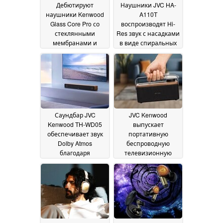
Дебютируют
Наушники JVC HA-
наушники Kenwood
A110T
Glass Core Pro со
воспроизводят Hi-
стеклянными
Res звук с насадками
мембранами и
в виде спиральных
MEMS-драйверами
точек
11
31 January 2026
June 2026
Саундбар JVC
JVC Kenwood
Kenwood TH-WD05
выпускает
обеспечивает звук
портативную
Dolby Atmos
беспроводную
благодаря
телевизионную
динамикам с
колонку SP-WS10BT,
деревянными
предназначенную
конусами
для слабослышащих
15 November
людей
2025
14 November 2025