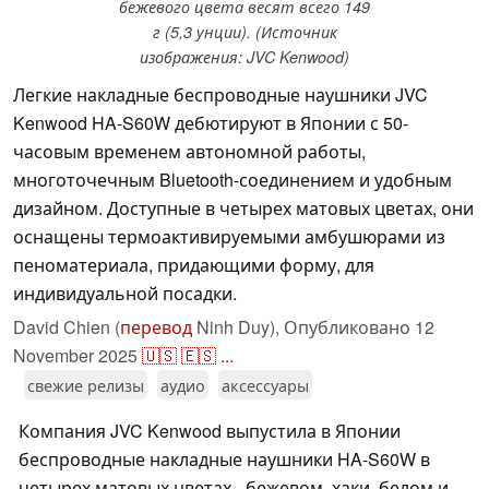
бежевого цвета весят всего 149
г (5,3 унции). (Источник
изображения: JVC Kenwood)
Легкие накладные беспроводные наушники JVC
Kenwood HA-S60W дебютируют в Японии с 50-
часовым временем автономной работы,
многоточечным Bluetooth-соединением и удобным
дизайном. Доступные в четырех матовых цветах, они
оснащены термоактивируемыми амбушюрами из
пеноматериала, придающими форму, для
индивидуальной посадки.
David Chien (
перевод
Ninh Duy),
Опубликовано
12
November 2025
🇺🇸
🇪🇸
...
свежие релизы
аудио
аксессуары
Компания JVC Kenwood выпустила в Японии
беспроводные накладные наушники HA-S60W в
четырех матовых цветах - бежевом, хаки, белом и