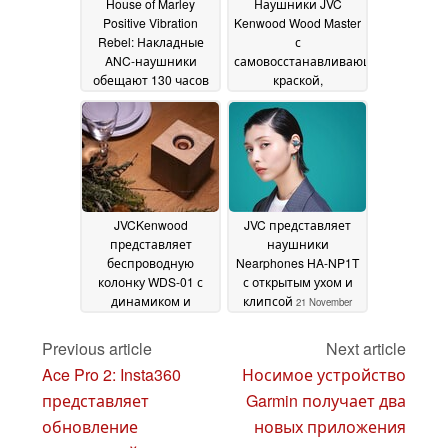
House of Marley
Наушники JVC
Positive Vibration
Kenwood Wood Master
Rebel: Накладные
с
ANC-наушники
самовосстанавливающейся
обещают 130 часов
краской,
автономной работы
динамиками из
африканского
12 November 2025
палисандра и
наконечниками
Spiral Dot Pro SF
12
November 2025
JVCKenwood
JVC представляет
представляет
наушники
беспроводную
Nearphones HA-NP1T
колонку WDS-01 с
с открытым ухом и
динамиком и
клипсой
21 November
корпусом из чистого
2024
дерева
25 March 2025
Previous article
Next article
Ace Pro 2: Insta360
Носимое устройство
представляет
Garmin получает два
обновление
новых приложения