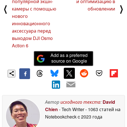
популярной экшн-
и оптимизацию в
⟨
⟩
камеры с помощью
обновлении
нового
инновационного
аксессуара перед
выходом DJI Osmo
Action 6
Add as a preferred
source on Google
Автор
исходного текста
:
David
Chien
- Tech Writer
- 1063 статей на
Notebookcheck
c 2023 года