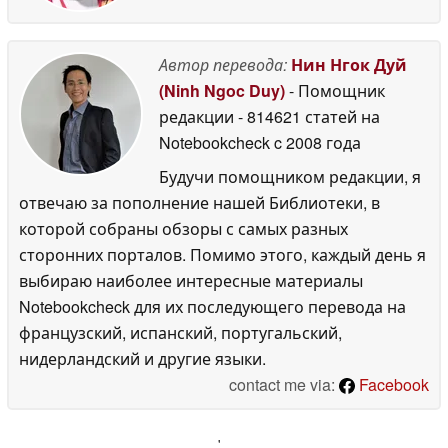
выбрать из множества вариантов тот, который
соответствует Вашему вкусу и стилю жизни.
Автор перевода:
Нин Нгок Дуй
*1: На момент выхода пресс-релиза будет
(Ninh Ngoc Duy)
- Помощник
разработана только ламинированная структура.
редакции
- 814621 статей на
Пустотелые конструкции будут добавляться в
Notebookcheck
c 2008 года
модельный ряд последовательно.
Будучи помощником редакции, я
отвечаю за пополнение нашей Библиотеки, в
*2: Модельный ряд натуральных пород древесины
которой собраны обзоры с самых разных
будет добавляться последовательно.
сторонних порталов. Помимо этого, каждый день я
Диапазон резонирующего звука зависит от
выбираю наиболее интересные материалы
природы древесины, например, от твердости и
Notebookcheck для их последующего перевода на
веса корпуса. Кроме того, тон различается между
французский, испанский, португальский,
конструкцией, в которой доски склеены между
нидерландский и другие языки.
собой, и конструкцией, в которой вырезаны
contact me via:
Facebook
квадратные бревна и нет стыков. Вы можете
выбрать свой любимый тон, например, найти
'