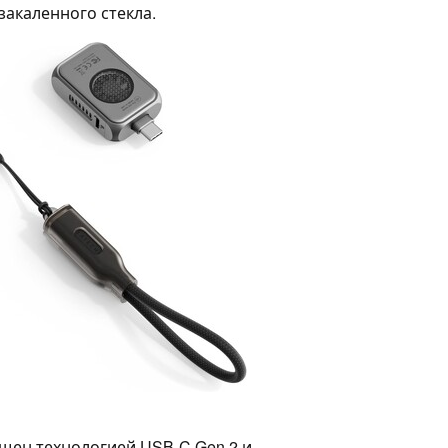
закаленного стекла.
ащен технологией USB-C Gen 2 и