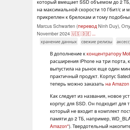
который вмещает SSD объемом до 2 ТБ,
на максимальной скорости 10 Гбит/с и 
прикреплен к брелокам и тому подобны
Marcus Schwarten (
перевод
Ninh Duy),
Опу
November 2024
🇺🇸
🇩🇪
...
хранение данных
свежие релизы
аксес
В дополнение к
концентратору Mob
расширения iPhone на три порта, 
выпустила на рынок еще один ми
практичный продукт. Корпус Satec
теперь можно заказать
на Amazon 
Как следует из названия, новое у
корпус для SSD. Он подходит для 
который не входит в комплект по
памяти до 2 ТБ, например, WD_BL
Amazon
). Твердотельный накопите