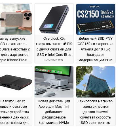
acray выпускает
Overclock X5:
Дебютный SSD PNY
SSD-накопитель
сверхкомпактный ПК
CS2150 со скоростью
gDrive емкостью 2
с двумя слотами для
чтения до 10 ГБ/с
 для смартфонов
SSD и Intel Core i5
благодаря
26
pple iPhone Pro и
модернизации PCIe
December 2024
o Max
Gen5
01 January 2025
11 December 2024
Flashstor Gen 2:
Новая док-станция
Технология магнито-
овые и быстрые
Apple для Mac mini
электрических
тевые устройства
добавляет
дисков Huawei
анения данных с
расширяемое
сочетает скорость
остранством для
хранилище NVMe
SSD с ленточным