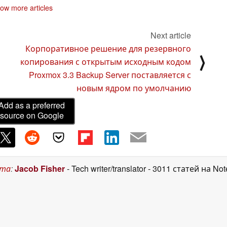
12 SSD теперь
SSD и многое другое
хранилищем
ow more articles
ступны
объемом 72 ТБ
02 December
22 November 2024
14
2024
November 2024
Next article
Корпоративное решение для резервного
⟩
копирования с открытым исходным кодом
Proxmox 3.3 Backup Server поставляется с
новым ядром по умолчанию
Add as a preferred
source on Google
ста
:
Jacob Fisher
- Tech writer/translator
- 3011 статей на No