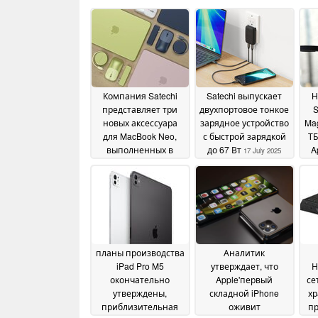
Компания Satechi
Satechi выпускает
H
представляет три
двухпортовое тонкое
новых аксессуара
зарядное устройство
Ma
для MacBook Neo,
с быстрой зарядкой
ТБ
выполненных в
до 67 Вт
A
17 July 2025
гармонирующих
Pr
цветах
15 July 2026
планы производства
Аналитик
iPad Pro M5
утверждает, что
Н
окончательно
Apple'первый
се
утверждены,
складной iPhone
хр
приблизительная
оживит
пр