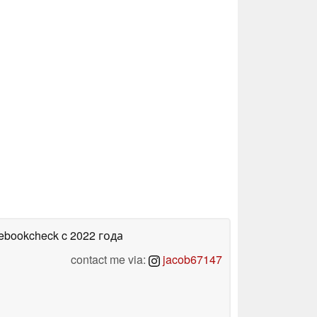
tebookcheck
c 2022 года
contact me via:
jacob67147