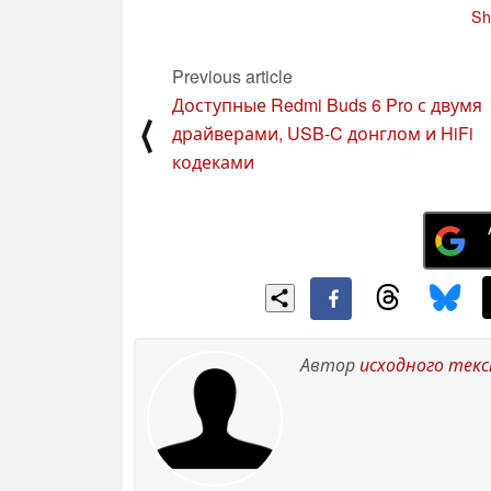
дата начала
стагнирующее
Sh
производства - 2025
пространство
до
год
складных устройств
06 December 2024
в 2026 году и далее
Previous article
04 December 2024
Доступные Redmi Buds 6 Pro с двумя
⟨
драйверами, USB-C донглом и HiFi
кодеками
Автор
исходного тек