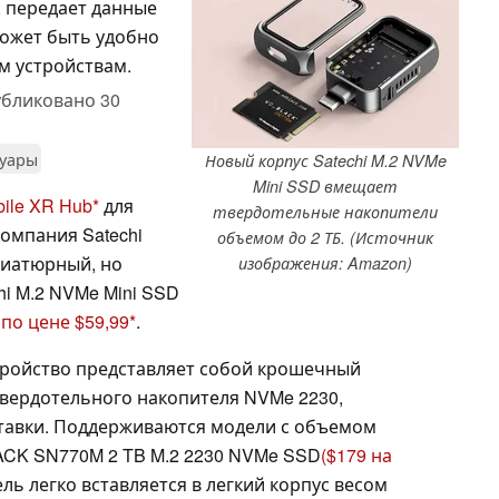
 передает данные
может быть удобно
м устройствам.
бликовано
30
суары
Новый корпус Satechi M.2 NVMe
Mini SSD вмещает
ile XR Hub
для
твердотельные накопители
компания Satechi
объемом до 2 ТБ. (Источник
ниатюрный, но
изображения: Amazon)
hi M.2 NVMe Mini SSD
по цене $59,99
.
стройство представляет собой крошечный
твердотельного накопителя NVMe 2230,
ставки. Поддерживаются модели с объемом
ACK SN770M 2 TB M.2 2230 NVMe SSD
($179 на
ль легко вставляется в легкий корпус весом