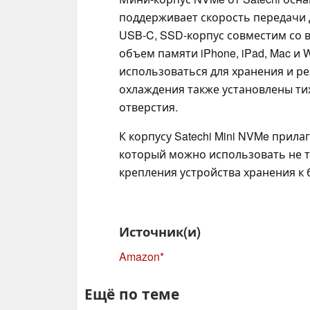
поддерживает скорость передачи 
USB-C, SSD-корпус совместим со 
объем памяти iPhone, iPad, Mac и 
использоваться для хранения и р
охлаждения также установлены т
отверстия.
К корпусу Satechi Mini NVMe прила
который можно использовать не то
крепления устройства хранения к б
Источник(и)
Amazon
Ещё по теме