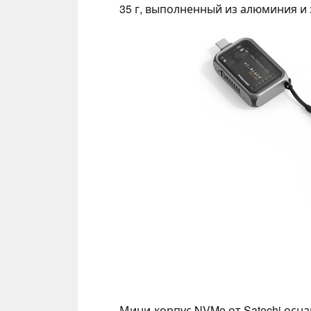
35 г, выполненный из алюминия и 
Мини-корпус NVMe от Satechi осн