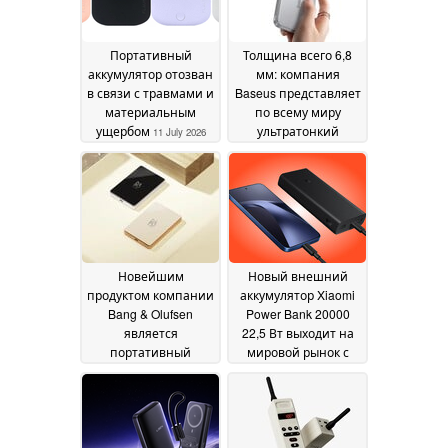
Портативный
Толщина всего 6,8
аккумулятор отозван
мм: компания
в связи с травмами и
Baseus представляет
материальным
по всему миру
ущербом
ультратонкий
11 July 2026
магнитный
внешний
аккумулятор Picogo
Air с мощностью
зарядки 20 Вт
07 July
2026
Новейшим
Новый внешний
продуктом компании
аккумулятор Xiaomi
Bang & Olufsen
Power Bank 20000
является
22,5 Вт выходит на
портативный
мировой рынок с
зарядный
функциями контроля
устройство премиум-
состояния
класса с поддержкой
аккумулятора и
Qi2, а не наушники
поддержкой тройной
зарядки
05 July 2026
02 July 2026