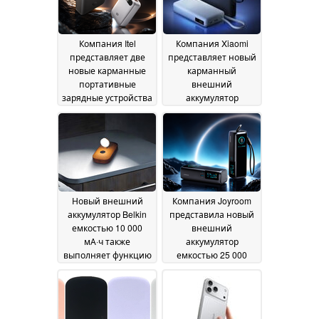
Компания Itel
Компания Xiaomi
представляет две
представляет новый
новые карманные
карманный
портативные
внешний
зарядные устройства
аккумулятор
со встроенными
емкостью 20 000
кабелями и
мА·ч со встроенным
дисплеями
кабелем и дисплеем
28 July 2026
23 July 2026
Новый внешний
Компания Joyroom
аккумулятор Belkin
представила новый
емкостью 10 000
внешний
мА·ч также
аккумулятор
выполняет функцию
емкостью 25 000
ночника с датчиком
мА·ч с двумя
движения
дисплеями и двумя
16 July 2026
встроенными
кабелями
16 July 2026