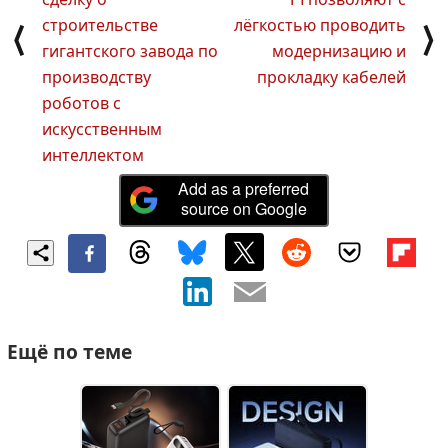
строительстве
лёгкостью проводить
⟨
⟩
гигантского завода по
модернизацию и
производству
прокладку кабелей
роботов с
искусственным
интеллектом
Add as a preferred
source on Google
Ещё по теме