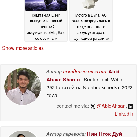
Компания Lisen
Motorola DynaTAC
выпустила новый
8000X возродилась в
внешний
виде внешнего
аккумулятор MagSafe
аккумулятора с
со съемным
функцией рации
29
кабелем,
June 2026
Show more articles
сертифицированный
по стандарту Qi 2.2
02
July 2026
Автор
исходного текста
:
Abid
Ahsan Shanto
- Senior Tech Writer
-
2921 статей на Notebookcheck
c 2023
года
contact me via:
@AbidAhsan
,
LinkedIn
Автор перевода:
Нин Нгок Дуй