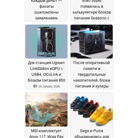
каждый день» —
5080 Super
фанаты
появилась в
ошеломлены
калькуляторе блоков
заявлением
питания Seasonic с
генерального
заметно высоким
директора Xbox
энергопотреблением
09 July
2026
08 July 2026
Док-станция Ugreen
После оперативной
LinkStation eGPU с
памяти и
USB4, OCuLink и
твердотельных
блоком питания 850
накопителей, блоки
Вт
питания и кулеры
29 January 2026
для процессоров -
следующие в
очереди на
повышение цен
11
January 2026
MSI комплектует
Sega и Puma
Anno 117: Игра Pax
объединились для