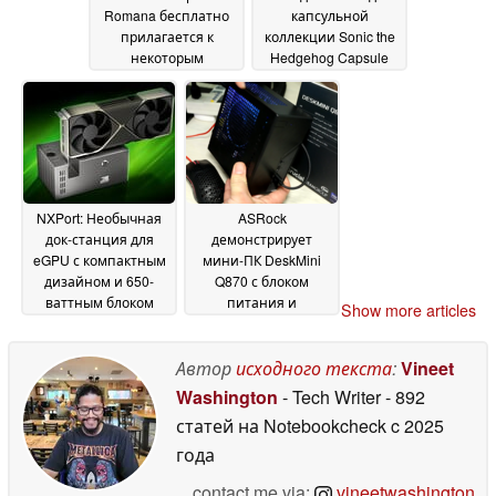
Romana бесплатно
капсульной
прилагается к
коллекции Sonic the
некоторым
Hedgehog Capsule
материнским
Collection, в которой
платам, корпусам,
представлены
кулерам и блокам
Соник, Тень и Хвост
питания.
04 October 2025
Предложение
действует до 13
декабря
13 November
NXPort: Необычная
ASRock
2025
док-станция для
демонстрирует
eGPU с компактным
мини-ПК DeskMini
дизайном и 650-
Q870 с блоком
ваттным блоком
питания и
Show more articles
питания
процессором Intel
09 September
Core Ultra 9 285
2025
настольного уровня
Автор
исходного текста
:
Vineet
23 May 2025
Washington
- Tech Writer
- 892
статей на Notebookcheck
c 2025
года
contact me via:
vineetwashington