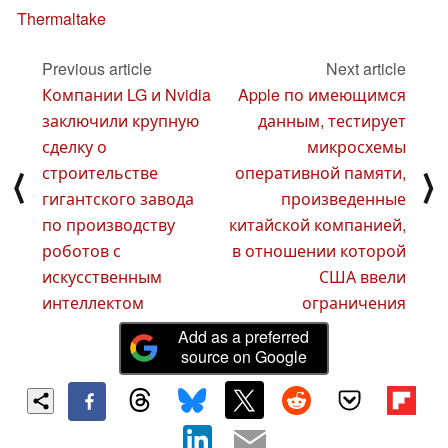
Thermaltake
Previous article
Next article
Компании LG и Nvidia
Apple по имеющимся
заключили крупную
данным, тестирует
сделку о
микросхемы
строительстве
оперативной памяти,
⟨
⟩
гигантского завода
произведенные
по производству
китайской компанией,
роботов с
в отношении которой
искусственным
США ввели
интеллектом
ограничения
Add as a preferred
source on Google