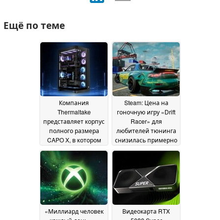
Ещё по теме
Компания
Steam: Цена на
Thermaltake
гоночную игру «Drift
представляет корпус
Racer» для
полного размера
любителей тюнинга
CAPO X, в котором
снизилась примерно
можно разместить
до 6 долларов
09 July
две отдельные
2026
системы
14 July 2026
«Миллиард человек
Видеокарта RTX