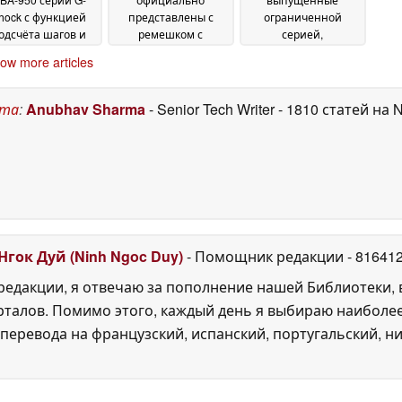
hock с функцией
представлены с
ограниченной
одсчёта шагов и
ремешком с
серией,
поддержкой
карабином;
поставляются в
ow more articles
иложения Strava
предзаказ уже
комплекте с
02
открыт
потрясающей
July 2026
02 July 2026
подставкой из
ста
:
Anubhav Sharma
- Senior Tech Writer
- 1810 статей на 
жидкого металла
01
July 2026
Нгок Дуй (Ninh Ngoc Duy)
- Помощник редакции
- 81641
едакции, я отвечаю за пополнение нашей Библиотеки, 
рталов. Помимо этого, каждый день я выбираю наиболе
перевода на французский, испанский, португальский, ни