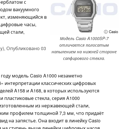
ерблатом с
одом вакуумного
ект, изменяющийся в
 цифровые часы,
щей стали,
ⓘ Casio
Модель Casio A1000SP-7
отличается полосатым
y),
Опубликовано
03
напылением на нижней стороне
сапфирового стекла.
 году модель Casio A1000 незаметно
й» интерпретации классических цифровых
оделей A158 и A168, в которых используются
и пластиковые стекла, серия A1000
изготовленным из нержавеющей стали,
ким профилем толщиной 7,3 мм, что придаёт
ид на запястье. Она входит в линейку Casio
ся на ступень выше линейки цифровых часов