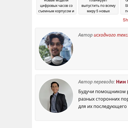
цифровых часов со
выпустить по всему
S
съемным корпусом и
миру 5 новых
п
ретро-дизайном в
моделей часов G-
Sh
стиле Y2K
Shock и 2 модели
пр
06 July 2026
Baby-G
03 July 2026
Автор
исходного тек
Автор перевода:
Нин 
Будучи помощником р
разных сторонних по
для их последующего 