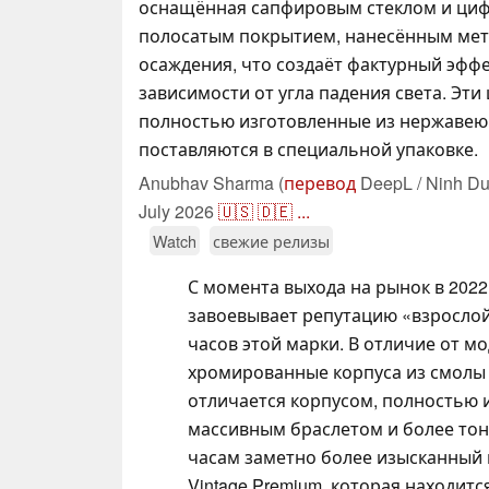
оснащённая сапфировым стеклом и циф
полосатым покрытием, нанесённым мет
осаждения, что создаёт фактурный эфф
зависимости от угла падения света. Эти
полностью изготовленные из нержавею
поставляются в специальной упаковке.
Anubhav Sharma (
перевод
DeepL / Ninh Du
July 2026
🇺🇸
🇩🇪
...
Watch
свежие релизы
С момента выхода на рынок в 2022
завоевывает репутацию «взросло
часов этой марки. В отличие от м
хромированные корпуса из смолы 
отличается корпусом, полностью 
массивным браслетом и более тон
часам заметно более изысканный в
Vintage Premium, которая находит