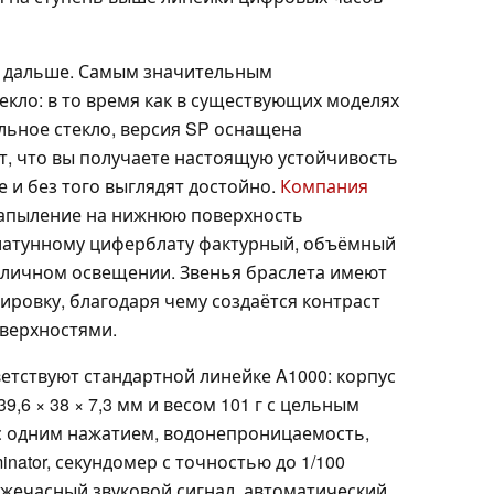
 дальше. Самым значительным
кло: в то время как в существующих моделях
льное стекло, версия SP оснащена
т, что вы получаете настоящую устойчивость
е и без того выглядят достойно.
Компания
напыление на нижнюю поверхность
 латунному циферблату фактурный, объёмный
зличном освещении. Звенья браслета имеют
лировку, благодаря чему создаётся контраст
верхностями.
етствуют стандартной линейке A1000: корпус
6 × 38 × 7,3 мм и весом 101 г с цельным
 с одним нажатием, водонепроницаемость,
inator, секундомер с точностью до 1/100
ежечасный звуковой сигнал, автоматический