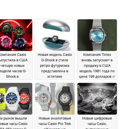
Компания Casio
Новая модель Casio
Компания Timex
ыпустила в США
G-Shock в стиле
вновь запускает в
четыре новых
ретро-футуризма
продажу в США
модели часов G-
представлена в
модель 1981 года по
Shock в
эстетике
цене 199 долларов
07
муфляжном стиле
«космической эры» и
July 2026
поставляется в
14 July 2026
коллекционном
футляре в виде
«капсулы времени»
12 July 2026
а рынок вышли
Новые аналоговые
Новые цифровые
овые часы Casio
часы Casio Pro Trek
часы Casio,
BA-950 серии G-
официально
выпущенные