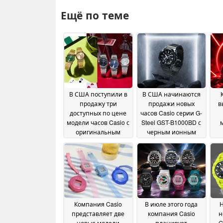
Ещё по теме
В США поступили в
В США начинаются
продажу три
продажи новых
в
доступных по цене
часов Casio серии G-
модели часов Casio с
Steel GST-B1000BD с
оригинальным
черным ионным
индикатором дня
покрытием
ка
14 July 2026
недели в положении
«12 часов»
15 July 2026
Компания Casio
В июле этого года
Н
представляет две
компания Casio
н
новые модели
планирует
G