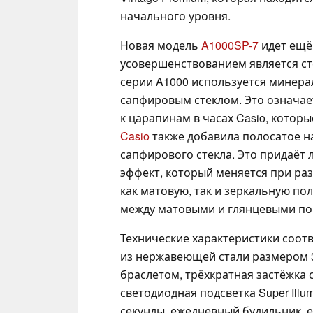
начального уровня.
Новая модель
A1000SP-7
идет ещё
усовершенствованием является сте
серии A1000 используется минера
сапфировым стеклом. Это означае
к царапинам в часах Casio, которы
Casio
также добавила полосатое 
сапфирового стекла. Это придаёт
эффект, который меняется при ра
как матовую, так и зеркальную по
между матовыми и глянцевыми по
Технические характеристики соотв
из нержавеющей стали размером 39,
браслетом, трёхкратная застёжка
светодиодная подсветка Super Illum
секунды, ежедневный будильник, 