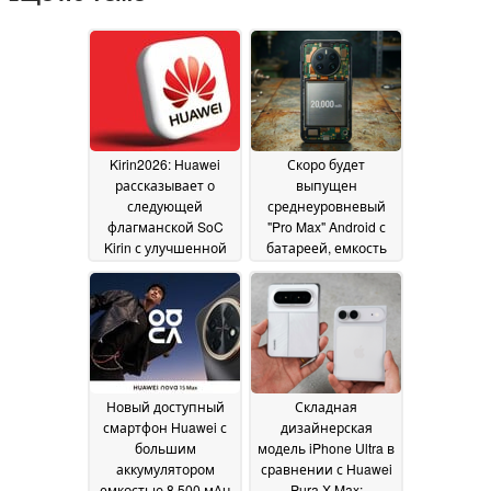
Kirin2026: Huawei
Скоро будет
рассказывает о
выпущен
следующей
среднеуровневый
флагманской SoC
"Pro Max" Android с
Kirin с улучшенной
батареей, емкость
на 41%
которой превышает
энергоэффективностью
10 000 мАч;
сообщается о
25 May 2026
первой в отрасли
технологии
производства
элементов питания
Новый доступный
Складная
12 May 2026
смартфон Huawei с
дизайнерская
большим
модель iPhone Ultra в
аккумулятором
сравнении с Huawei
емкостью 8 500 мАч
Pura X Max: