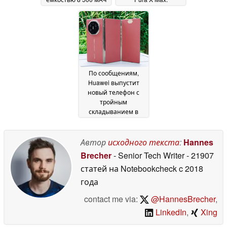
выйдет в
одинаковые
ближайшее время
размеры; справится
01
ли Apple с весом?
May 2026
30
April 2026
По сообщениям,
Huawei выпустит
новый телефон с
тройным
складыванием в
конце этого года
28
April 2026
Автор
исходного текста
:
Hannes
Brecher
- Senior Tech Writer
- 21907
статей на Notebookcheck
c 2018
года
contact me via:
@HannesBrecher
,
LinkedIn
,
Xing