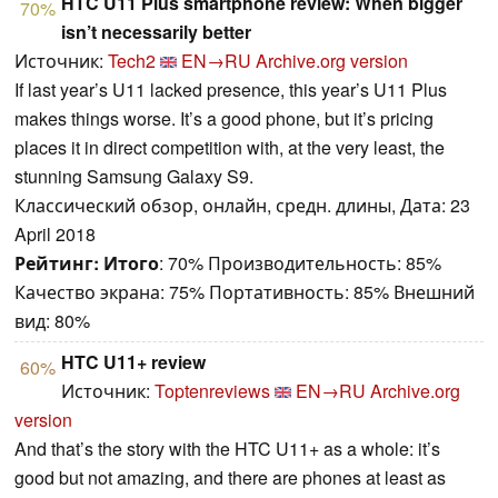
HTC U11 Plus smartphone review: When bigger
70%
isn’t necessarily better
Источник:
Tech2
EN→RU
Archive.org version
If last year’s U11 lacked presence, this year’s U11 Plus
makes things worse. It’s a good phone, but it’s pricing
places it in direct competition with, at the very least, the
stunning Samsung Galaxy S9.
Классический обзор, онлайн, средн. длины, Дата: 23
April 2018
Рейтинг:
Итого
: 70% Производительность: 85%
Качество экрана: 75% Портативность: 85% Внешний
вид: 80%
HTC U11+ review
60%
Источник:
Toptenreviews
EN→RU
Archive.org
version
And that’s the story with the HTC U11+ as a whole: it’s
good but not amazing, and there are phones at least as