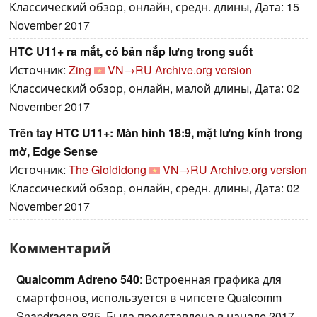
Классический обзор, онлайн, средн. длины, Дата: 15
November 2017
HTC U11+ ra mắt, có bản nắp lưng trong suốt
Источник:
Zing
VN→RU
Archive.org version
Классический обзор, онлайн, малой длины, Дата: 02
November 2017
Trên tay HTC U11+: Màn hình 18:9, mặt lưng kính trong
mờ, Edge Sense
Источник:
The Gioididong
VN→RU
Archive.org version
Классический обзор, онлайн, средн. длины, Дата: 02
November 2017
Комментарий
Qualcomm Adreno 540
: Встроенная графика для
смартфонов, используется в чипсете Qualcomm
Snapdragon 835. Была представлена в начале 2017