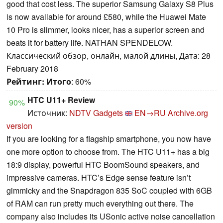
good that cost less. The superior Samsung Galaxy S8 Plus
is now available for around £580, while the Huawei Mate
10 Pro is slimmer, looks nicer, has a superior screen and
beats it for battery life. NATHAN SPENDELOW.
Классический обзор, онлайн, малой длины, Дата: 28
February 2018
Рейтинг:
Итого
: 60%
HTC U11+ Review
90%
Источник:
NDTV Gadgets
EN→RU
Archive.org
version
If you are looking for a flagship smartphone, you now have
one more option to choose from. The HTC U11+ has a big
18:9 display, powerful HTC BoomSound speakers, and
impressive cameras. HTC’s Edge sense feature isn’t
gimmicky and the Snapdragon 835 SoC coupled with 6GB
of RAM can run pretty much everything out there. The
company also includes its USonic active noise cancellation