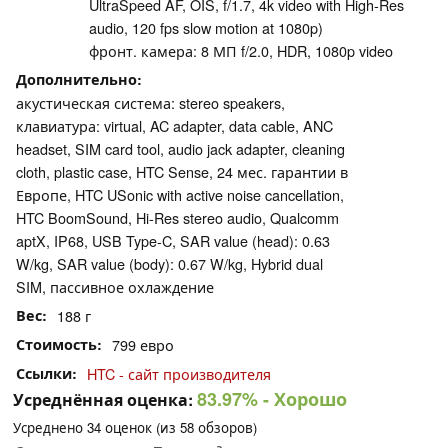
UltraSpeed AF, OIS, f/1.7, 4k video with High-Res
audio, 120 fps slow motion at 1080p)
фронт. камера: 8 МП f/2.0, HDR, 1080p video
Дополнительно
акустическая система: stereo speakers,
клавиатура: virtual, AC adapter, data cable, ANC
headset, SIM card tool, audio jack adapter, cleaning
cloth, plastic case, HTC Sense, 24 мес. гарантии в
Европе, HTC USonic with active noise cancellation,
HTC BoomSound, Hi-Res stereo audio, Qualcomm
aptX, IP68, USB Type-C, SAR value (head): 0.63
W/kg, SAR value (body): 0.67 W/kg, Hybrid dual
SIM, пассивное охлаждение
Вес
188 г
Стоимость
799 евро
Ссылки
HTC - сайт производителя
83.97%
- Хорошо
Усреднённая оценка:
Усреднено
34
оценок (из
58
обзоров)