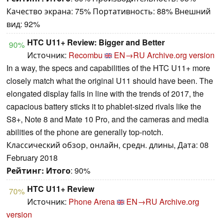
Качество экрана: 75% Портативность: 88% Внешний
вид: 92%
HTC U11+ Review: Bigger and Better
90%
Источник:
Recombu
EN→RU
Archive.org version
In a way, the specs and capabilities of the HTC U11+ more
closely match what the original U11 should have been. The
elongated display falls in line with the trends of 2017, the
capacious battery sticks it to phablet-sized rivals like the
S8+, Note 8 and Mate 10 Pro, and the cameras and media
abilities of the phone are generally top-notch.
Классический обзор, онлайн, средн. длины, Дата: 08
February 2018
Рейтинг:
Итого
: 90%
HTC U11+ Review
70%
Источник:
Phone Arena
EN→RU
Archive.org
version