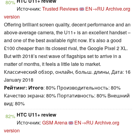
HTC U11+ review
80%
Источник:
Trusted Reviews
EN→RU
Archive.org
version
Offering brilliant screen quality, decent performance and an
above-average camera, the U11+ is an excellent handset –
and one of the best available right now. It’s also a good
£100 cheaper than its closest rival, the Google Pixel 2 XL.
But with 2018’s next wave of flagships set to arrive in a
matter of months, it feels a little late to market.
Классический обзор, онлайн, больш. длины, Дата: 16
January 2018
Рейтинг:
Итого
: 80% Производительность: 80%
Качество экрана: 80% Портативность: 80% Внешний
вид: 80%
HTC U11+ review
82%
Источник:
GSM Arena
EN→RU
Archive.org
version