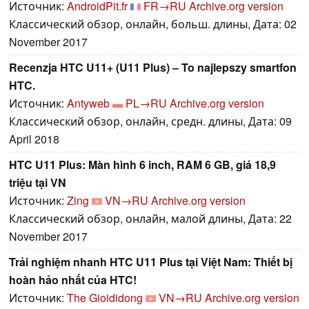
Источник:
AndroidPit.fr
FR→RU
Archive.org version
Классический обзор, онлайн, больш. длины, Дата: 02
November 2017
Recenzja HTC U11+ (U11 Plus) – To najlepszy smartfon
HTC.
Источник:
Antyweb
PL→RU
Archive.org version
Классический обзор, онлайн, средн. длины, Дата: 09
April 2018
HTC U11 Plus: Màn hình 6 inch, RAM 6 GB, giá 18,9
triệu tại VN
Источник:
Zing
VN→RU
Archive.org version
Классический обзор, онлайн, малой длины, Дата: 22
November 2017
Trải nghiệm nhanh HTC U11 Plus tại Việt Nam: Thiết bị
hoàn hảo nhất của HTC!
Источник:
The Gioididong
VN→RU
Archive.org version