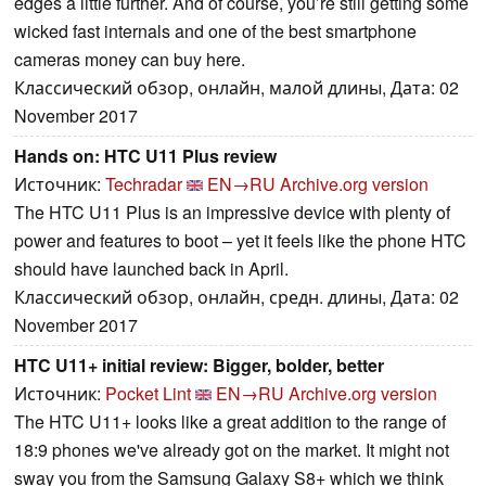
edges a little further. And of course, you’re still getting some
wicked fast internals and one of the best smartphone
cameras money can buy here.
Классический обзор, онлайн, малой длины, Дата: 02
November 2017
Hands on: HTC U11 Plus review
Источник:
Techradar
EN→RU
Archive.org version
The HTC U11 Plus is an impressive device with plenty of
power and features to boot – yet it feels like the phone HTC
should have launched back in April.
Классический обзор, онлайн, средн. длины, Дата: 02
November 2017
HTC U11+ initial review: Bigger, bolder, better
Источник:
Pocket Lint
EN→RU
Archive.org version
The HTC U11+ looks like a great addition to the range of
18:9 phones we've already got on the market. It might not
sway you from the Samsung Galaxy S8+ which we think