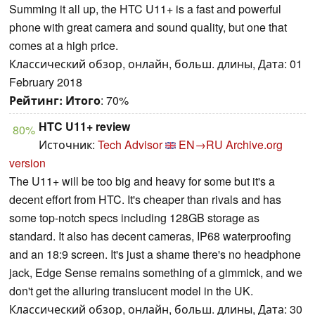
Summing it all up, the HTC U11+ is a fast and powerful
phone with great camera and sound quality, but one that
comes at a high price.
Классический обзор, онлайн, больш. длины, Дата: 01
February 2018
Рейтинг:
Итого
: 70%
HTC U11+ review
80%
Источник:
Tech Advisor
EN→RU
Archive.org
version
The U11+ will be too big and heavy for some but it's a
decent effort from HTC. It's cheaper than rivals and has
some top-notch specs including 128GB storage as
standard. It also has decent cameras, IP68 waterproofing
and an 18:9 screen. It's just a shame there's no headphone
jack, Edge Sense remains something of a gimmick, and we
don't get the alluring translucent model in the UK.
Классический обзор, онлайн, больш. длины, Дата: 30