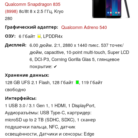
Qualcomm Snapdragon 835
(8998)
8c/8t 8 x 2.5 ГГц, Kryo
280
Графический адаптер
Qualcomm Adreno 540
ОЗУ
6 Гбайт
, LPDDR4x
Дисплей
6.00 дюйм. 2:1, 2880 x 1440 пикс. 537 точек/
дюйм, capacitive, 10-point multi-touch, Super LCD
6, DCI-P3, Corning Gorilla Glas 5, глянцевое
покрытие: ✔
Хранение данных
128 GB UFS 2.1 Flash, 128 Гбайт
, 119 Гбайт
свободно
Интерфейсы
1 USB 3.0 / 3.1 Gen 1, 1 HDMI, 1 DisplayPort,
Аудиоразъёмы: USB Type-C, картридер:
microSD up to 2 TB (SDHC, SDXC), 1 сканер
подушечки пальца, NFC, датчик
освещённости, Датчики и сенсоры: Edge