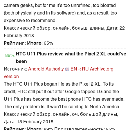
camera geeks, but for me it’s too unrefined, too bloated
(both physically and in its software) and, as a result, too
expensive to recommend.
Классический обзор, онлайн, больш. длины, Дата: 22
February 2018
Рейтинг:
Итого
: 65%
HTC U11 Plus review: what the Pixel 2 XL could’ve
89%
been
Источник:
Android Authority
EN→RU
Archive.org
version
The HTC U11 Plus began life as the Pixel 2 XL. To its
credit, HTC still put it out after Google tapped LG and the
U11 Plus has become the best phone HTC has ever made.
The only problem is, it won't be coming to North America.
Классический обзор, онлайн, оч. большой длины,
Дата: 18 February 2018
Рейтинг:
Итого
: 89% Производительность: 95%