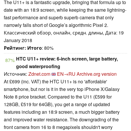
The U11+ is a fantastic upgrade, bringing that formula up to
date with an 18:9 screen, while keeping the same lightning-
fast performance and superb superb camera that only
narrowly falls short of Google’s algorithmic Pixel 2.
Классический обзор, онлайн, средн. длины, Дата: 19
January 2018
Рейтинг:
Итого
: 80%
HTC U11+ review: 6-inch screen, large battery,
87%
good waterproofing
Источник:
Zdnet.com
EN→RU
Archive.org version
At £699 (inc. VAT) the HTC U11+ is no 'affordable'
smartphone, but nor is it in the very top iPhone X/Galaxy
Note 8 price bracket. Compared to the U11 (£599 for
128GB, £519 for 64GB), you get a range of updated
features including an 18:9 screen, a much bigger battery
and improved water resistance. The downgrading of the
front camera from 16 to 8 megapixels shouldn't worry