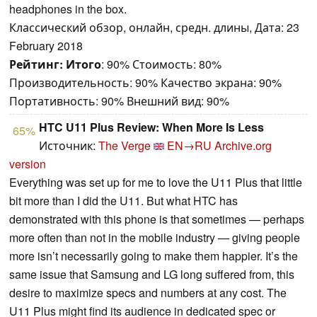
headphones in the box.
Классический обзор, онлайн, средн. длины, Дата: 23
February 2018
Рейтинг:
Итого
: 90% Стоимость: 80%
Производительность: 90% Качество экрана: 90%
Портативность: 90% Внешний вид: 90%
HTC U11 Plus Review: When More Is Less
65%
Источник:
The Verge
EN→RU
Archive.org
version
Everything was set up for me to love the U11 Plus that little
bit more than I did the U11. But what HTC has
demonstrated with this phone is that sometimes — perhaps
more often than not in the mobile industry — giving people
more isn’t necessarily going to make them happier. It’s the
same issue that Samsung and LG long suffered from, this
desire to maximize specs and numbers at any cost. The
U11 Plus might find its audience in dedicated spec or