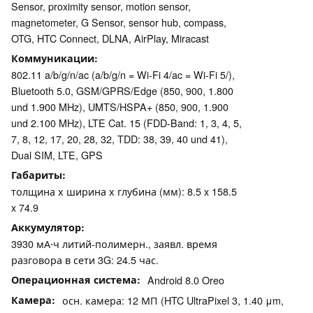
Sensor, proximity sensor, motion sensor,
magnetometer, G Sensor, sensor hub, compass,
OTG, HTC Connect, DLNA, AirPlay, Miracast
Коммуникации
802.11 a/b/g/n/ac (a/b/g/n = Wi-Fi 4/ac = Wi-Fi 5/),
Bluetooth 5.0, GSM/GPRS/Edge (850, 900, 1.800
und 1.900 MHz), UMTS/HSPA+ (850, 900, 1.900
und 2.100 MHz), LTE Cat. 15 (FDD-Band: 1, 3, 4, 5,
7, 8, 12, 17, 20, 28, 32, TDD: 38, 39, 40 und 41),
Dual SIM, LTE, GPS
Габариты
толщина х ширина х глубина (мм): 8.5 x 158.5
x 74.9
Аккумулятор
3930 мА⋅ч литий-полимерн., заявл. время
разговора в сети 3G: 24.5 час.
Операционная система
Android 8.0 Oreo
Камера
осн. камера: 12 МП (HTC UltraPixel 3, 1.40 μm,