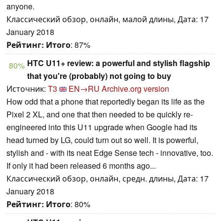
anyone.
Классический обзор, онлайн, малой длины, Дата: 17
January 2018
Рейтинг:
Итого
: 87%
HTC U11+ review: a powerful and stylish flagship
80%
that you're (probably) not going to buy
Источник:
T3
EN→RU
Archive.org version
How odd that a phone that reportedly began its life as the
Pixel 2 XL, and one that then needed to be quickly re-
engineered into this U11 upgrade when Google had its
head turned by LG, could turn out so well. It is powerful,
stylish and - with its neat Edge Sense tech - innovative, too.
If only it had been released 6 months ago...
Классический обзор, онлайн, средн. длины, Дата: 17
January 2018
Рейтинг:
Итого
: 80%