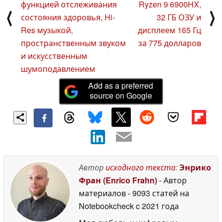
функцией отслеживания
Ryzen 9 6900HX,
⟨
⟩
состояния здоровья, Hi-
32 ГБ ОЗУ и
Res музыкой,
дисплеем 165 Гц
пространственным звуком
за 775 долларов
и искусственным
шумоподавлением
Add as a preferred
source on Google
Автор
исходного текста
:
Энрико
Фран (Enrico Frahn)
- Автор
материалов
- 9093 статей на
Notebookcheck
c 2021 года