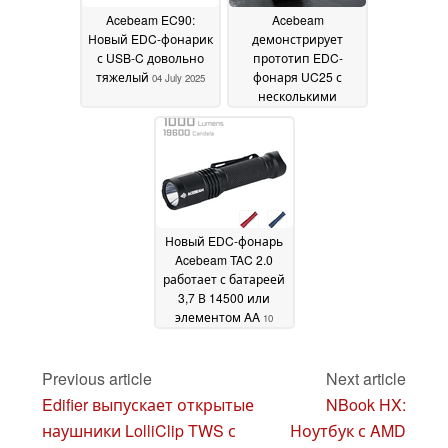
Acebeam EC90:
Acebeam
Новый EDC-фонарик
демонстрирует
с USB-C довольно
прототип EDC-
тяжелый
фонаря UC25 с
04 July 2025
несколькими
светодиодами
01
March 2025
Новый EDC-фонарь
Acebeam TAC 2.0
работает с батареей
3,7 В 14500 или
элементом AA
10
February 2025
Previous article
Next article
Edifier выпускает открытые
NBook HX:
наушники LolliClip TWS с
Ноутбук с AMD