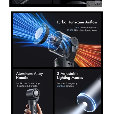
ⓘ Rogbid