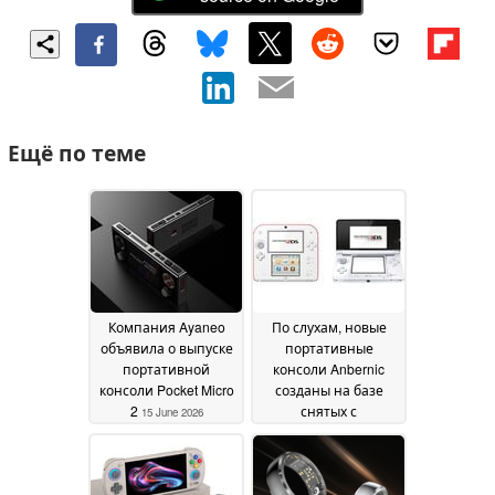
Ещё по теме
Компания Ayaneo
По слухам, новые
объявила о выпуске
портативные
портативной
консоли Anbernic
консоли Pocket Micro
созданы на базе
2
снятых с
15 June 2026
производства
моделей Nintendo
14
June 2026