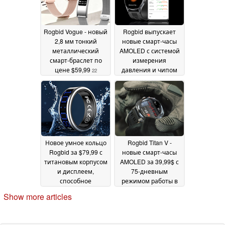
Rogbid Vogue - новый
Rogbid выпускает
2,8 мм тонкий
новые смарт-часы
металлический
AMOLED с системой
смарт-браслет по
измерения
цене $59,99
давления и чипом
22
здоровья TI
December 2025
24 November
2025
Новое умное кольцо
Rogbid Titan V -
Rogbid за $79,99 с
новые смарт-часы
титановым корпусом
AMOLED за 39,99$ с
и дисплеем,
75-дневным
способное
режимом работы в
конкурировать с
режиме ожидания и
Show more articles
трекерами здоровья
фонариком
07 November
премиум-класса
12
2025
November 2025