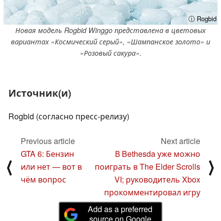
ⓘ Rogbid
Новая модель Rogbid Winggo представлена в цветовых
вариантах «Космический серый», «Шампанское золото» и
«Розовый сакура».
Источник(и)
Rogbid (согласно пресс-релизу)
Previous article
Next article
GTA 6: Бензин
В Bethesda уже можно
⟨
⟩
или нет — вот в
поиграть в The Elder Scrolls
чём вопрос
VI; руководитель Xbox
прокомментировал игру
Add as a preferred
source on Google