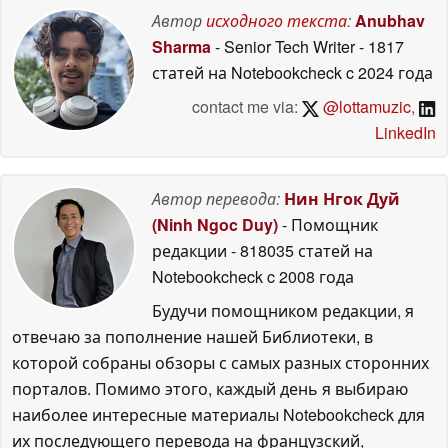
Автор
исходного текста
:
Anubhav
Sharma
- Senior Tech Writer
- 1817
статей на Notebookcheck
c 2024 года
contact me via:
@lottamuzic
,
LinkedIn
Автор перевода:
Нин Нгок Дуй
(Ninh Ngoc Duy)
- Помощник
редакции
- 818035 статей на
Notebookcheck
c 2008 года
Будучи помощником редакции, я
отвечаю за пополнение нашей Библиотеки, в
которой собраны обзоры с самых разных сторонних
порталов. Помимо этого, каждый день я выбираю
наиболее интересные материалы Notebookcheck для
их последующего перевода на французский,