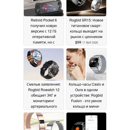
Retroid Pocket 6
Rogbid SR15: Новое
получил новую
титановое смарт-
версию с 12 ГБ
кольцо выходит на
оперативной
рынок с ценником
памяти, но с
$99
17 April 2026
меньшим объёмом
встроенной памяти
13 June 2026
Смелые заявления:
Кольцо-часы Casio и
Rogbid Rowatch 12
Oura в одном
обещает ЭКГ и
устройстве: Rogbid
мониторинг
Fusion - это умное
артериального
кольцо и мини-
давления по
смарт-часы
30 January
бюджетной цене
13
2026
March 2026