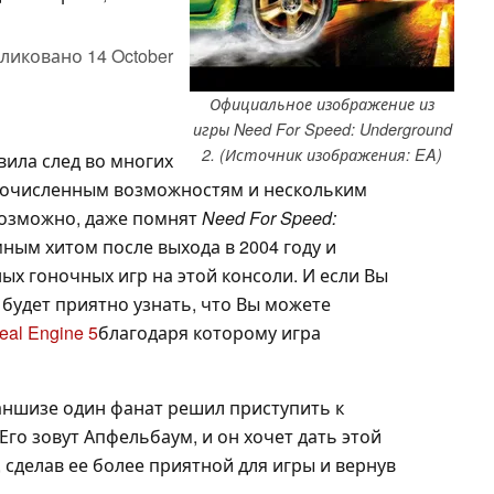
ликовано
14 October
Официальное изображение из
игры Need For Speed: Underground
2. (Источник изображения: EA)
вила след во многих
гочисленным возможностям и нескольким
возможно, даже помнят
Need For Speed:
мным хитом после выхода в 2004 году и
ых гоночных игр на этой консоли. И если Вы
 будет приятно узнать, что Вы можете
eal Engine 5
благодаря которому игра
аншизе один фанат решил приступить к
Его зовут Апфельбаум, и он хочет дать этой
 сделав ее более приятной для игры и вернув