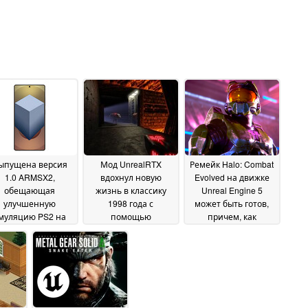
ыпущена версия
Мод UnrealRTX
Ремейк Halo: Combat
1.0 ARMSX2,
вдохнул новую
Evolved на движке
обещающая
жизнь в классику
Unreal Engine 5
улучшенную
1998 года с
может быть готов,
муляцию PS2 на
помощью
причем, как
стройствах ARM,
освещения с
сообщается, речь
droid
трассировкой лучей
идет о "гибридном"
27 October 2025
подходе
24 October 2025
04 October 2025