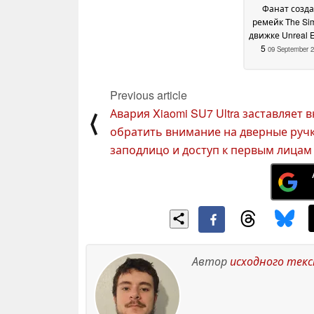
Фанат созда
ремейк The Si
движке Unreal 
5
09 September 
Previous article
Авария Xiaomi SU7 Ultra заставляет 
⟨
обратить внимание на дверные руч
заподлицо и доступ к первым лицам
Автор
исходного тек