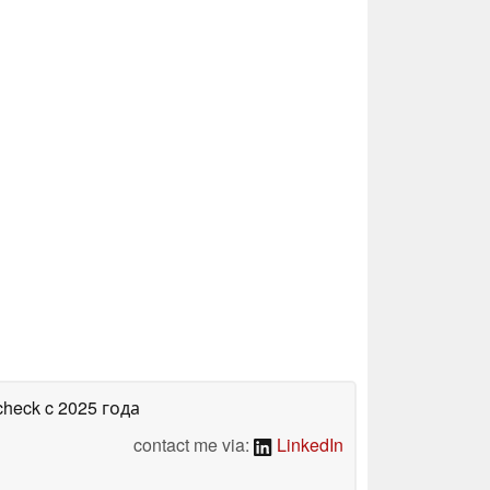
check
c 2025 года
contact me via:
LinkedIn