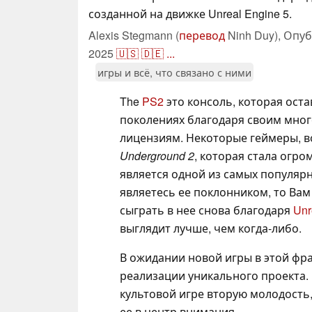
созданной на движке Unreal Engine 5.
Alexis Stegmann (
перевод
Ninh Duy),
Опуб
2025
🇺🇸
🇩🇪
...
игры и всё, что связано с ними
The
PS2
это консоль, которая оста
поколениях благодаря своим мно
лицензиям. Некоторые геймеры, 
Underground 2
, которая стала огро
является одной из самых популярн
являетесь ее поклонником, то Вам
сыграть в нее снова благодаря
Unr
выглядит лучше, чем когда-либо.
В ожидании новой игры в этой фр
реализации уникального проекта. 
культовой игре вторую молодость,
ее в центр внимания.