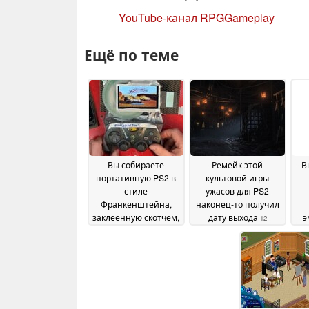
YouTube-канал RPGGameplay
Ещё по теме
Вы собираете
Ремейк этой
В
портативную PS2 в
культовой игры
стиле
ужасов для PS2
Франкенштейна,
наконец-то получил
заклеенную скотчем,
дату выхода
э
12
которая превосходит
у
November 2025
по времени
An
автономной работы
Steam Deck
29 May 2026