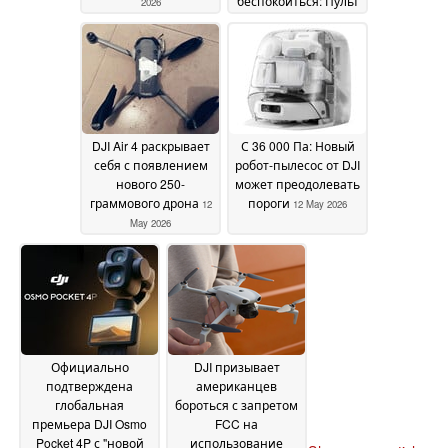
беспокоиться: Пульт
2026
дистанционного
управления,
защитный чехол в
действии
20 May 2026
DJI Air 4 раскрывает
С 36 000 Па: Новый
себя с появлением
робот-пылесос от DJI
нового 250-
может преодолевать
граммового дрона
пороги
12
12 May 2026
May 2026
Официально
DJI призывает
подтверждена
американцев
глобальная
бороться с запретом
премьера DJI Osmo
FCC на
Pocket 4P с "новой
использование