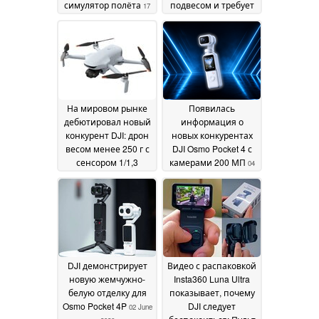
симулятор полёта
подвесом и требует
17
запретить их
June 2026
продажу в США
12
June 2026
На мировом рынке
Появилась
дебютировал новый
информация о
конкурент DJI: дрон
новых конкурентах
весом менее 250 г с
DJI Osmo Pocket 4 с
сенсором 1/1,3
камерами 200 МП
04
дюйма и
June 2026
поддержкой 4K60
12
June 2026
DJI демонстрирует
Видео с распаковкой
новую жемчужно-
Insta360 Luna Ultra
белую отделку для
показывает, почему
Osmo Pocket 4P
DJI следует
02 June