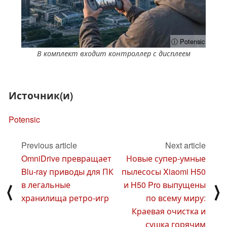
ⓘ Potensic
В комплект входит контроллер с дисплеем
Источник(и)
Potensic
Previous article
Next article
OmniDrive превращает
Новые супер-умные
Blu-ray приводы для ПК
пылесосы Xiaomi H50
в легальные
и H50 Pro выпущены
⟨
⟩
хранилища ретро-игр
по всему миру:
Краевая очистка и
сушка горячим