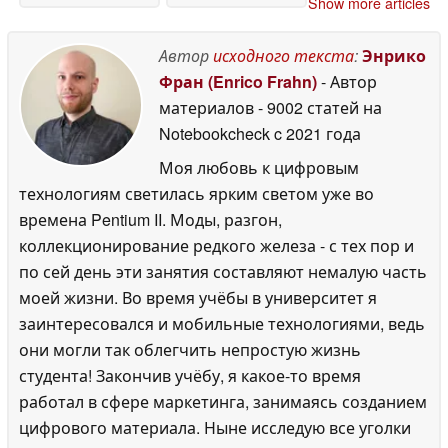
Show more articles
шедевральной" 70-
дронов до 11 мая,
мм телекамерой
предупреждая, что
12
он ставит
Автор
исходного текста
:
Энрико
May 2026
важнейшие отрасли
Фран (Enrico Frahn)
- Автор
промышленности в
материалов
- 9002 статей на
"опасное
невыгодное
Notebookcheck
c 2021 года
положение"
09 May
Моя любовь к цифровым
2026
технологиям светилась ярким светом уже во
времена Pentium II. Моды, разгон,
коллекционирование редкого железа - с тех пор и
по сей день эти занятия составляют немалую часть
моей жизни. Во время учёбы в университет я
заинтересовался и мобильные технологиями, ведь
они могли так облегчить непростую жизнь
студента! Закончив учёбу, я какое-то время
работал в сфере маркетинга, занимаясь созданием
цифрового материала. Ныне исследую все уголки