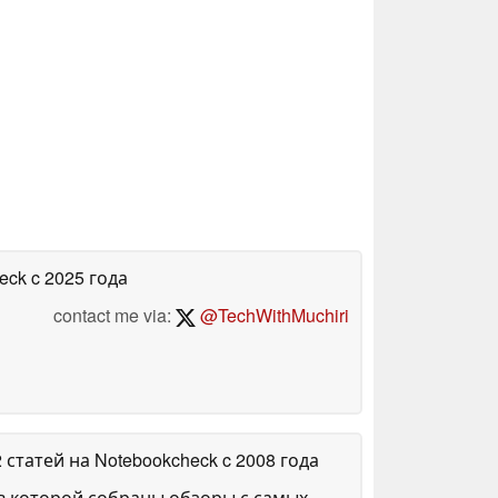
heck
c 2025 года
contact me via:
@TechWithMuchiri
2 статей на Notebookcheck
c 2008 года
в которой собраны обзоры с самых