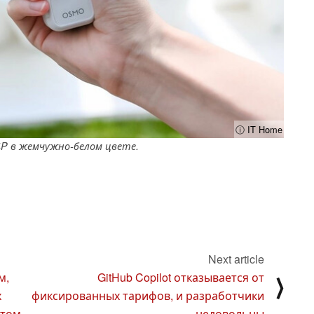
ⓘ IT Home
 4P в жемчужно-белом цвете.
Next article
м,
GitHub Copilot отказывается от
⟩
х
фиксированных тарифов, и разработчики
ктом
недовольны