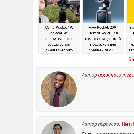
June 2026
Osmo Pocket 4P:
Vivo Pocket: 200-
In
описание
мегапиксельная
значительного
камера с карданной
расширения
подвеской для
гл
динамического
сравнения с DJI
за
диапазона новой
Osmo Pocket 4;
Po
Sh
камеры для
начало продаж
д
влоггинга от DJI до
намечено на конец
официального
2026 года
15 May 2026
Автор
исходного тек
запуска
16 May 2026
Автор перевода:
Нин 
Будучи помощником р