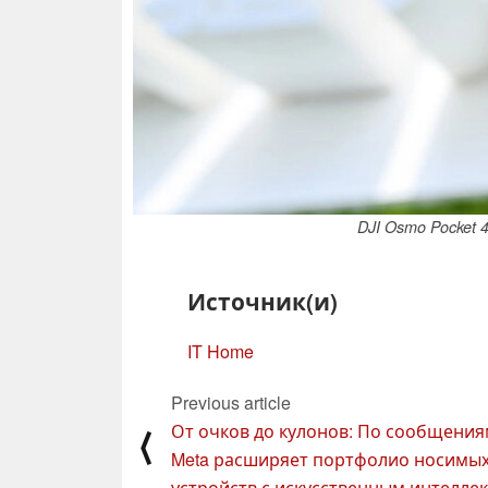
DJI Osmo Pocket
Источник(и)
IT Home
Previous article
От очков до кулонов: По сообщения
⟨
Meta расширяет портфолио носимы
устройств с искусственным интелле