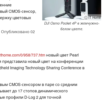
ренние
овый CMOS-сенсор,
держку цветовых
ⓘ IT Home
DJI Osmo Pocket 4P в жемчужно-
белом цвете.
,
Опубликовано
02
.ithome.com/0/958/737.htm
новый цвет Pearl
ия представила новый цвет на конференции
dheld Imaging Technology Sharing Conference в
овым CMOS-сенсором в паре со средним
ывает до 17 стопов динамического
ые профили D-Log 2 для точной