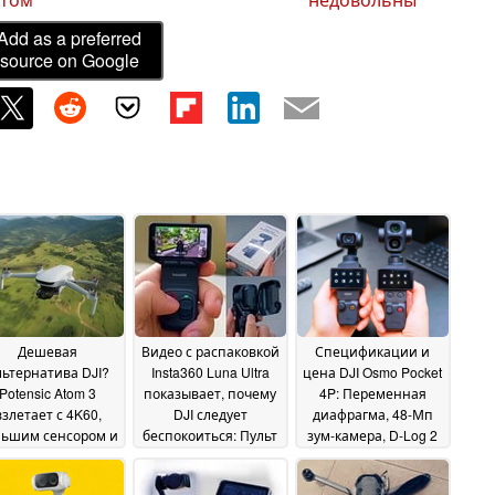
Add as a preferred
source on Google
Дешевая
Видео с распаковкой
Спецификации и
льтернатива DJI?
Insta360 Luna Ultra
цена DJI Osmo Pocket
Potensic Atom 3
показывает, почему
4P: Переменная
взлетает с 4K60,
DJI следует
диафрагма, 48-Мп
льшим сенсором и
беспокоиться: Пульт
зум-камера, D-Log 2
50-минутным
дистанционного
17 May 2026
еменем полета
управления,
29