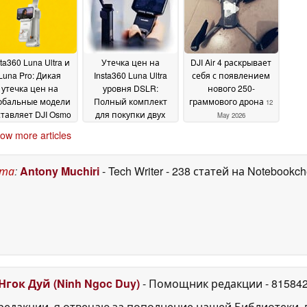
защитный чехол в
May 2026
действии
20 May 2026
sta360 Luna Ultra и
Утечка цен на
DJI Air 4 раскрывает
Luna Pro: Дикая
Insta360 Luna Ultra
себя с появлением
утечка цен на
уровня DSLR:
нового 250-
обальные модели
Полный комплект
граммового дрона
12
ставляет DJI Osmo
для покупки двух
May 2026
cket 4 выглядеть
камер DJI Osmo
ow more articles
ешево
Pocket 3?
14 May 2026
12 May 2026
ста
:
Antony Muchiri
- Tech Writer
- 238 статей на Notebookc
Нгок Дуй (Ninh Ngoc Duy)
- Помощник редакции
- 81584
едакции, я отвечаю за пополнение нашей Библиотеки, 