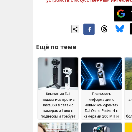
Ещё по теме
Компания DJI
Появилась
подала иск против
информация о
а
Insta360 в связи с
новых конкурентах
камерами Luna с
DJI Osmo Pocket 4 с
подвесом и требует
камерами 200 МП
бо
04
запретить их
June 2026
продажу в США
вр
12