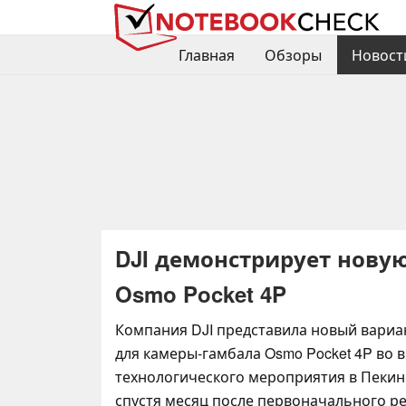
Главная
Обзоры
Новост
DJI демонстрирует нову
Osmo Pocket 4P
Компания DJI представила новый вариант
для камеры-гамбала Osmo Pocket 4P во 
технологического мероприятия в Пекин
спустя месяц после первоначального р