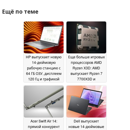
Ещё по теме
HP выпускает новую
Еще больше игровых
14-дюймовую
процессоров AMD
рабочую станцию с
Ryzen X3D: AMD
64 ГБ ОЗУ, дисплеем
выпускает Ryzen 7
120 Гц и графикой
7700X3D и
Nvidia
возвращает Ryzen 7
02 June 2026
5800X3D
01 June 2026
Acer Swift Air 14:
Dell выпускает
прямой конкурент
новые 14-дюймовые