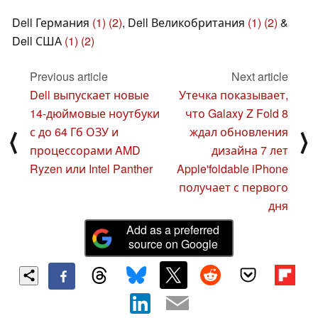
Dell Германия
(1)
(2)
, Dell Великобритания
(1)
(2)
&
Dell США
(1)
(2)
Previous article
Next article
Dell выпускает новые
Утечка показывает,
14-дюймовые ноутбуки
что Galaxy Z Fold 8
с до 64 Гб ОЗУ и
ждал обновления
⟨
⟩
процессорами AMD
дизайна 7 лет
Ryzen или Intel Panther
Apple'foldable iPhone
получает с первого
дня
Add as a preferred
source on Google