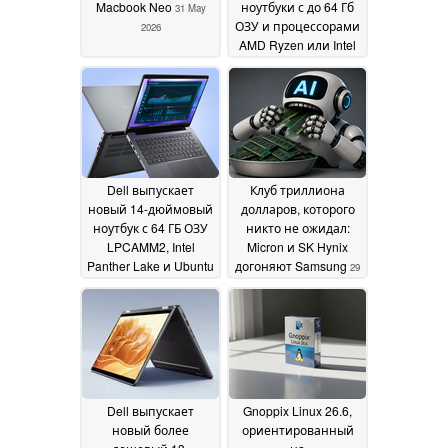
Macbook Neo
ноутбуки с до 64 Гб
31 May
ОЗУ и процессорами
2026
AMD Ryzen или Intel
Panther
29 May 2026
Dell выпускает
Клуб триллиона
новый 14-дюймовый
долларов, которого
ноутбук с 64 ГБ ОЗУ
никто не ожидал:
LPCAMM2, Intel
Micron и SK Hynix
Panther Lake и Ubuntu
догоняют Samsung
29
Linux
29 May 2026
May 2026
Dell выпускает
Gnoppix Linux 26.6,
новый более
ориентированный