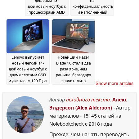
дешевый 13-
на
дюймовый ноутбук с
конфиденциальность
процессорами AMD
и наполненный
и до 64 Гб ОЗУ
искусственным
29 May
интеллектом, теперь
2026
доступен
29 May 2026
Lenovo выпускает
Новейший Razer
новый легкий 14-
Blade 16 стал в два
дюймовый ноутбук с
раза ярче, чем
двумя слотами SSD
раньше, благодаря
и дисплеем 120 Гц
значительно
29
Show more articles
улучшенной
May 2026
поддержке HDR
28
Автор
исходного текста
:
Алекс
May 2026
Элдерсон (Alex Alderson)
- Автор
материалов
- 15145 статей на
Notebookcheck
c 2018 года
Прежде, чем начать переводить