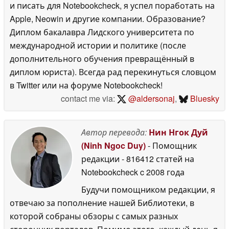
и писать для Notebookcheck, я успел поработать на
Apple, Neowin и другие компании. Образование?
Диплом бакалавра Лидского университета по
международной истории и политике (после
дополнительного обучения превращённый в
диплом юриста). Всегда рад перекинуться словцом
в Twitter или на форуме Notebookcheck!
contact me via:
@aldersonaj
,
Bluesky
Автор перевода:
Нин Нгок Дуй
(Ninh Ngoc Duy)
- Помощник
редакции
- 816412 статей на
Notebookcheck
c 2008 года
Будучи помощником редакции, я
отвечаю за пополнение нашей Библиотеки, в
которой собраны обзоры с самых разных