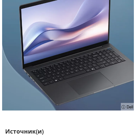
ⓘ Dell
Источник(и)