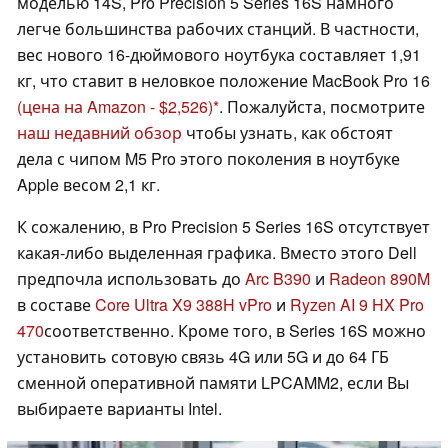
моделью 14S, Pro Precision 5 Series 16S намного
легче большинства рабочих станций. В частности,
вес нового 16-дюймового ноутбука составляет 1,91
кг, что ставит в неловкое положение MacBook Pro 16
(цена на Amazon - $2,526)
. Пожалуйста, посмотрите
наш недавний обзор
чтобы узнать, как обстоят
дела с чипом M5 Pro этого поколения в ноутбуке
Apple весом 2,1 кг.
К сожалению, в Pro Precision 5 Series 16S отсутствует
какая-либо выделенная графика. Вместо этого Dell
предпочла использовать до
Arc B390
и
Radeon 890M
в составе
Core Ultra X9 388H vPro
и
Ryzen AI 9 HX Pro
470
соответственно. Кроме того, в Series 16S можно
установить сотовую связь 4G или 5G и до 64 ГБ
сменной оперативной памяти LPCAMM2, если Вы
выбираете варианты Intel.