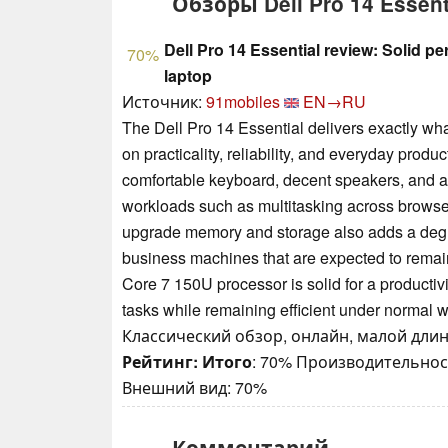
Обзоры Dell Pro 14 Essent
Dell Pro 14 Essential review: Solid p
70%
laptop
Источник:
91mobiles
EN→RU
The Dell Pro 14 Essential delivers exactly wha
on practicality, reliability, and everyday produ
comfortable keyboard, decent speakers, and a c
workloads such as multitasking across browsers
upgrade memory and storage also adds a degre
business machines that are expected to remain 
Core 7 150U processor is solid for a productiv
tasks while remaining efficient under normal 
Классический обзор, онлайн, малой длины
Рейтинг:
Итого
: 70% Производительнос
Внешний вид: 70%
Комментарий