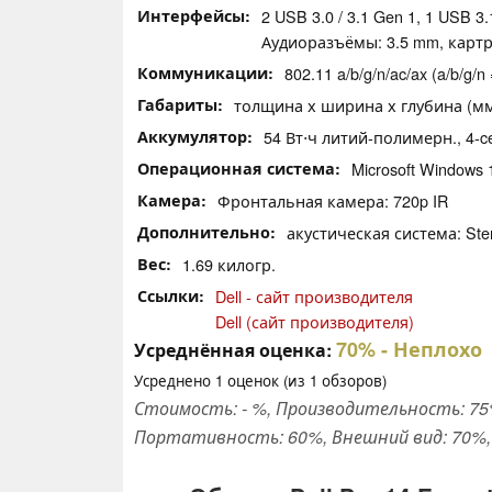
Интерфейсы
2 USB 3.0 / 3.1 Gen 1, 1 USB 3
Аудиоразъёмы: 3.5 mm, картр
Коммуникации
802.11 a/b/g/n/ac/ax (a/b/g/n 
Габариты
толщина х ширина х глубина (мм):
Аккумулятор
54 Вт⋅ч литий-полимерн., 4-ce
Операционная система
Microsoft Windows 
Камера
Фронтальная камера: 720p IR
Дополнительно
акустическая система: Ster
Вес
1.69 килогр.
Ссылки
Dell - сайт производителя
Dell (сайт производителя)
70%
- Неплохо
Усреднённая оценка:
Усреднено
1
оценок (из
1
обзоров)
Стоимость: - %, Производительность: 75%
Портативность: 60%, Внешний вид: 70%, Э