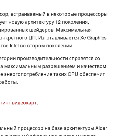
ссор, встраиваемый в некоторые процессоры
твует новую архитектуру 12 поколения,
ицированных шейдеров. Максимальная
онкретного ЦП. Изготавливается Xe Graphics
ве Intel во втором поколении.
егории производительности справятся со
 за максимальным разрешением и качеством
е энергопотребление таких GPU обеспечит
работы.
тинг видеокарт
.
льный процессор на базе архитектуры Alder
ных ядра и 8 эффективных ядер и может