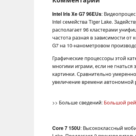
Intel Iris Xe G7 96EUs
: Видеопроце
Intel семейства Tiger Lake. Задейс
располагает 96 кластерами униф
частота разная в зависимости от к
G7 на 10-нанометровом производст
Графические процессоры этой кат
многими играми, если не гнаться
картинки. Сравнительно умеренно
увеличение времени автономной 
>> Больше сведений:
Большой рей
Core 7 150U
: Высококлассный моби
Lake. Предлагает 2 производитель