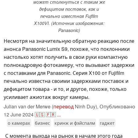
может столкнуться с таким же
дефицитом поставок, как и
печально известная Fujfilm
X100VI. (Источник изображения:
Panasonic)
Несмотря на значительную обратную реакцию после
анонса Panasonic Lumix S9, похоже, что поклонники
настолько хотят получить в свои руки компактную
полнокадровую фотокамеру, что вызывают задержки
с поставками для Panasonic. Серия X100 от Fujifilm
печально известна своими задержками поставок и
дефицитом товара - и то, и другое, похоже, только
усиливает ажиотаж вокруг камеры.
Julian van der Merwe (
перевод
Ninh Duy),
Опубликовано
12 June 2024
🇺🇸
🇫🇷
...
о камерах
бизнес
кринж и фэйспалм
гаджет
С момента выхода на рынок в начале этого года