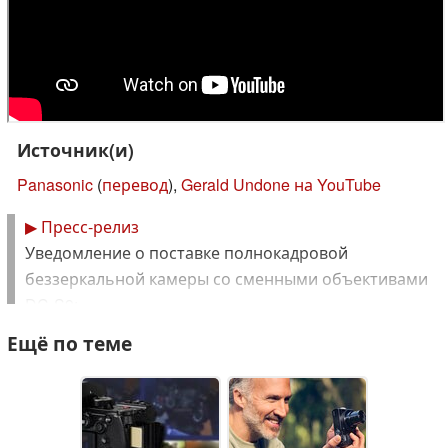
Источник(и)
Panasonic
(
перевод
),
Gerald Undone на YouTube
▶
Пресс-релиз
Уведомление о поставке полнокадровой
беззеркальной камеры со сменными объективами
DC-S9:
Ещё по теме
Благодарим Вас за постоянное покровительство
продукции Panasonic.
Мы хотели бы искренне извиниться за большое
беспокойство и неудобства, вызванные