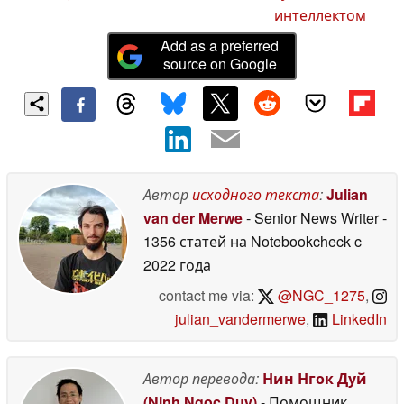
интеллектом
Add as a preferred
source on Google
Автор
исходного текста
:
Julian
van der Merwe
- Senior News Writer
-
1356 статей на Notebookcheck
c
2022 года
contact me via:
@NGC_1275
,
julian_vandermerwe
,
LinkedIn
Автор перевода:
Нин Нгок Дуй
(Ninh Ngoc Duy)
- Помощник