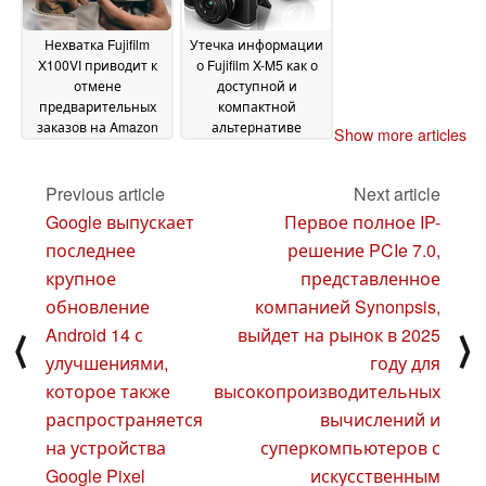
Нехватка Fujifilm
Утечка информации
X100VI приводит к
о Fujifilm X-M5 как о
отмене
доступной и
предварительных
компактной
заказов на Amazon
альтернативе
Show more articles
после нескольких
X100VI, которая
месяцев ожидания,
появится в конце
заставляя
2024 года
Previous article
Next article
19 July 2024
покупателей искать
Google выпускает
Первое полное IP-
альтернативные
последнее
решение PCIe 7.0,
компактные камеры
22 July 2024
крупное
представленное
обновление
компанией Synonpsis,
Android 14 с
выйдет на рынок в 2025
⟨
⟩
улучшениями,
году для
которое также
высокопроизводительных
распространяется
вычислений и
на устройства
суперкомпьютеров с
Google Pixel
искусственным