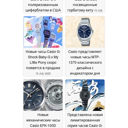
поляризованным
посвященные
циферблатом в США
горбатому киту
15 July
17 July 2025
2025
Новые часы Casio G-
Casio представляет
Shock Baby-G x My
новые часы MTP-
Little Pony скоро
1370 классического
появятся в продаже
дизайна с
индикатором дня
15 July 2025
недели
15 July 2025
Новые
Представлена новая
механические часы
лимитированная
Casio EFK-100D
серия часов Casio G-