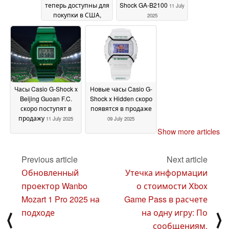
теперь доступны для
Shock GA-B2100
11 July
покупки в США,
2025
ожидается
ограниченный запас
13 July 2025
Часы Casio G-Shock x
Новые часы Casio G-
Beijing Guoan F.C.
Shock x Hidden скоро
скоро поступят в
появятся в продаже
продажу
11 July 2025
09 July 2025
Show more articles
Previous article
Next article
Обновленный
Утечка информации
проектор Wanbo
о стоимости Xbox
Mozart 1 Pro 2025 на
Game Pass в расчете
подходе
на одну игру: По
⟨
⟩
сообщениям,