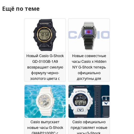
Ещё по теме
Новый Casio G-Shock
Новые совместные
GD-010GB-1A9
часы Casio x Hidden
возвращает смелую
NY G-Shock теперь
формулу черно-
официально
золотого цвета с
доступны для
увеличенным
покупки в США
20 July
дисплеем
20 July 2025
2025
Casio выпускает
Casio официально
новые часы G-Shock
представляет новые
GMAP2100PC с
часы G-Shock,