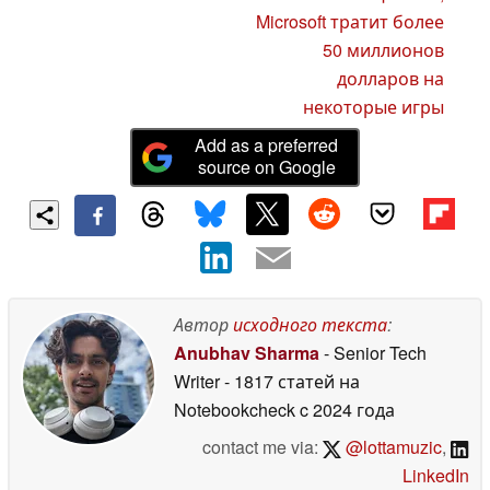
Microsoft тратит более
50 миллионов
долларов на
некоторые игры
Add as a preferred
source on Google
Автор
исходного текста
:
Anubhav Sharma
- Senior Tech
Writer
- 1817 статей на
Notebookcheck
c 2024 года
contact me via:
@lottamuzic
,
LinkedIn