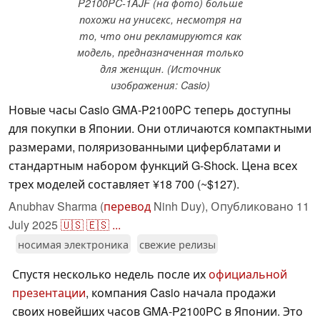
P2100PC-1AJF (на фото) больше
похожи на унисекс, несмотря на
то, что они рекламируются как
модель, предназначенная только
для женщин. (Источник
изображения: Casio)
Новые часы Casio GMA-P2100PC теперь доступны
для покупки в Японии. Они отличаются компактными
размерами, поляризованными циферблатами и
стандартным набором функций G-Shock. Цена всех
трех моделей составляет ¥18 700 (~$127).
Anubhav Sharma (
перевод
Ninh Duy),
Опубликовано
11
July 2025
🇺🇸
🇪🇸
...
носимая электроника
свежие релизы
Спустя несколько недель после их
официальной
презентации
, компания Casio начала продажи
своих новейших часов GMA-P2100PC в Японии. Это